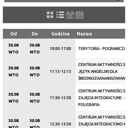
Szukana fraza
ten
filtr
Kategoria
Od
Do
Godzina
Nazwa
30.08
30.08
Trwające w zakresie
10:00-17:00
TERYTORIA - POGRANICZA
WTO
WTO
—
CENTRUM AKTYWNOŚCI SE
30.08
30.08
Miejsce
11:15-12:15
JĘZYK ANGIELSKI DLA
WTO
WTO
ŚREDNIOZAAWANSOWANY
CENTRUM AKTYWNOŚCI SE
Organizator
30.08
30.08
11:30-12:30
ZAJĘCIA INTEGRACYJNE - 
WTO
WTO
POLIGRAFIA
Promowane
CENTRUM AKTYWNOŚCI SE
30.08
30.08
12:30-13:30
ZAJĘCIA INTEGRACYJNO-K
WTO
WTO