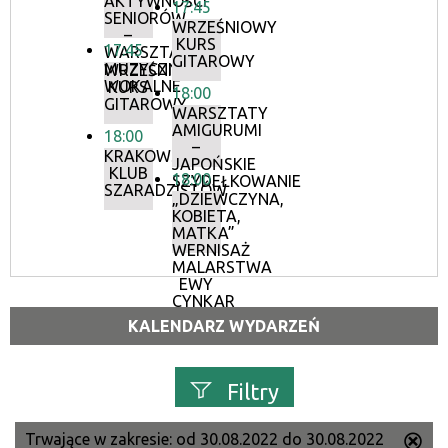
AKTYWNOŚCI
17:45
SENIORÓW
WRZEŚNIOWY
–
KURS
17:45
WARSZTATY
GITAROWY
MUZYCZNO-
WRZEŚNIOWY
WOKALNE
KURS
18:00
GITAROWY
WARSZTATY
AMIGURUMI
18:00
–
KRAKOWSKI
JAPOŃSKIE
KLUB
18:00
SZYDEŁKOWANIE
SZARADZISTÓW
„DZIEWCZYNA,
KOBIETA,
MATKA”
WERNISAŻ
MALARSTWA
EWY
CYNKAR
–
KALENDARZ WYDARZEŃ
MISIOŁEK
Filtry
Trwające w zakresie:
od 30.08.2022 do 30.08.2022
Us