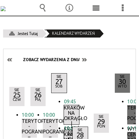
Wyszukiwarka
Narzędzia
Menu
Menu
główne
szcze
KALENDARZ WYDARZEŃ
Jesteś Tutaj
ZOBACZ WYDARZENIA Z DNIA:
SIE
SIE
27
30
SOB
WTO
SIE
SIE
25
26
CZW
PIĄ
09:45
10:0
KRAKÓW
TER
NA
-
10:00
10:00
SIE
OKRĄGŁO
POG
29
TERYTORIA
TERYTORIA
|
–
-
-
PON
10:00
11:1
KRAKÓW
WYS
SIE
POGRANICZA
POGRANICZA
28
NA
KRAKÓW
CEN
–
–