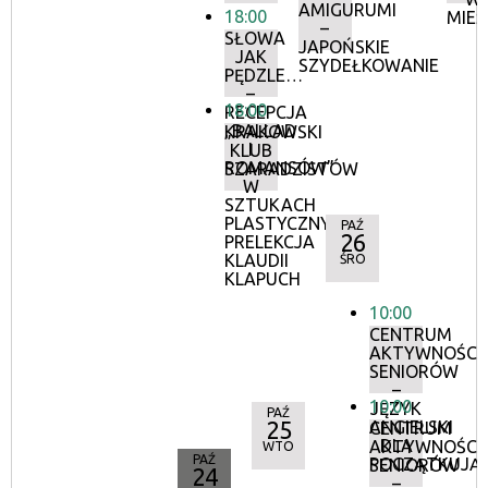
AMIGURUMI
18:00
MIEŚ
–
SŁOWA
JAPOŃSKIE
JAK
SZYDEŁKOWANIE
PĘDZLE…
–
18:00
RECEPCJA
„BALLAD
KRAKOWSKI
I
KLUB
ROMANSÓW”
SZARADZISTÓW
W
SZTUKACH
PLASTYCZNYCH.
PAŹ
26
PRELEKCJA
KLAUDII
ŚRO
KLAPUCH
10:00
CENTRUM
AKTYWNOŚCI
SENIORÓW
–
10:00
JĘZYK
PAŹ
25
ANGIELSKI
CENTRUM
DLA
AKTYWNOŚCI
WTO
PAŹ
POCZĄTKUJĄ
SENIORÓW
24
–