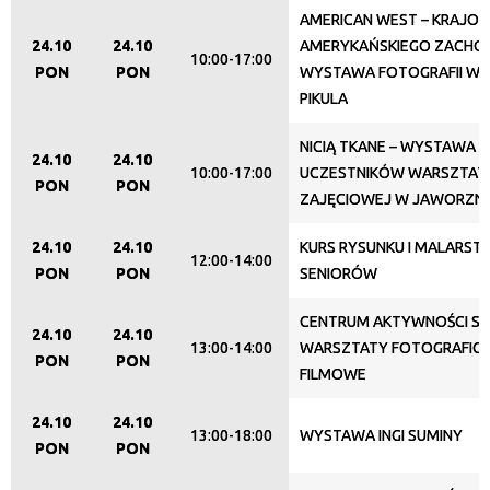
AMERICAN WEST – KRAJO
Trwające w zakresie
24.10
24.10
AMERYKAŃSKIEGO ZACHOD
10:00-17:00
—
PON
PON
WYSTAWA FOTOGRAFII WI
PIKULA
Miejsce
NICIĄ TKANE – WYSTAWA 
24.10
24.10
10:00-17:00
UCZESTNIKÓW WARSZTATU
PON
PON
ZAJĘCIOWEJ W JAWORZNI
Organizator
24.10
24.10
KURS RYSUNKU I MALARST
12:00-14:00
PON
PON
SENIORÓW
Promowane
CENTRUM AKTYWNOŚCI SE
24.10
24.10
13:00-14:00
WARSZTATY FOTOGRAFIC
PON
PON
FILMOWE
24.10
24.10
13:00-18:00
WYSTAWA INGI SUMINY
PON
PON