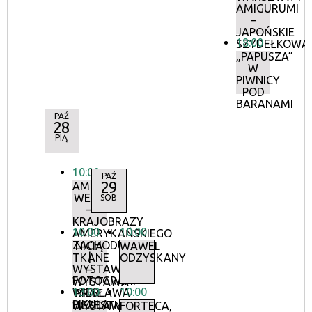
AMIGURUMI
–
JAPOŃSKIE
18:00
SZYDEŁKOWA
„PAPUSZA”
W
PIWNICY
POD
BARANAMI
PAŹ
28
PIĄ
10:00
PAŹ
29
AMERICAN
WEST
SOB
–
KRAJOBRAZY
10:00
10:00
AMERYKAŃSKIEGO
ZACHODU
NICIĄ
WAWEL
|
TKANE
ODZYSKANY
WYSTAWA
–
FOTOGRAFII
WYSTAWA
13:00
10:00
WIESŁAWA
PRAC
PIKULA
UCZESTNIKÓW
WYSTAWA
FORTECA,