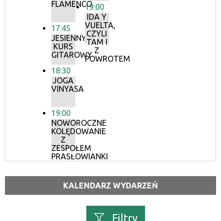
FLAMENCO
19:00
IDA Y
VUELTA,
17:45
CZYLI
JESIENNY
TAM I
KURS
Z
GITAROWY
POWROTEM
18:30
JOGA
VINYASA
19:00
NOWOROCZNE
KOLĘDOWANIE
Z
ZESPOŁEM
PRASŁOWIANKI
KALENDARZ WYDARZEŃ
Filtry