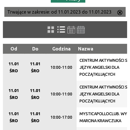
Trwające w zakresie:
od 11.01.2023 do 11.01.2023
Us
Szukana fraza
ten
filtr
Kategoria
Od
Do
Godzina
Nazwa
CENTRUM AKTYWNOŚCI SE
Trwające w zakresie
11.01
11.01
10:00-11:00
JĘZYK ANGIELSKI DLA
ŚRO
ŚRO
—
POCZĄTKUJĄCYCH
Miejsce
CENTRUM AKTYWNOŚCI SE
11.01
11.01
10:00-11:00
JĘZYK ANGIELSKI DLA
ŚRO
ŚRO
POCZĄTKUJĄCYCH
Organizator
11.01
11.01
MYSTICAPOLLOCLUB. WYS
10:00-17:00
ŚRO
ŚRO
MARCINA KRAWCZUKA