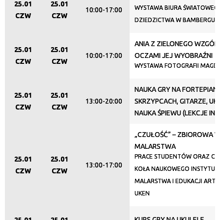
Promowane
25.01
25.01
WYSTAWA BIURA ŚWIATOWEG
10:00-17:00
CZW
CZW
DZIEDZICTWA W BAMBERGU
ANIA Z ZIELONEGO WZGÓRZ
25.01
25.01
10:00-17:00
OCZAMI JEJ WYOBRAŹNI
CZW
CZW
WYSTAWA FOTOGRAFII MAGD
NAUKA GRY NA FORTEPIANI
25.01
25.01
13:00-20:00
SKRZYPCACH, GITARZE, UKU
CZW
CZW
NAUKA ŚPIEWU (LEKCJE IN
„CZUŁOŚĆ” – ZBIOROWA 
MALARSTWA
PRACE STUDENTÓW ORAZ C
25.01
25.01
13:00-17:00
KOŁA NAUKOWEGO INSTYTUT
CZW
CZW
MALARSTWA I EDUKACJI ART
UKEN
KURS GRY NA UKULELE