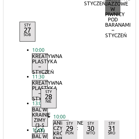
STYCZEŃ
JAZZOWE
W
PIWNICY
POD
BARANAMI
STY
27
–
SOB
STYCZEŃ
10:00
KREATYWNA
PLASTYKA
–
STYCZEŃ
11:30
KREATYWNA
PLASTYKA
STY
–
28
STYCZEŃ
NIE
13:00
BAL W
KRAINIE
10:00
ZIMY
ANIMACYJNE
STY
STY
STY
(3-5
29
30
31
CZYTANKI:
15:00
LAT)
KRÓLOWA
PON
WTO
ŚRO
BAL W
ŚNIEGU