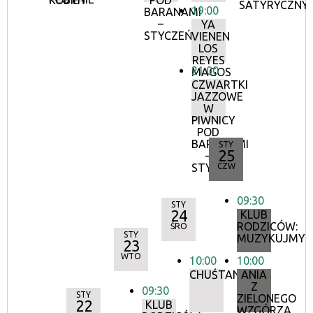
KOBIET
POD
SATYRYCZNY
19:00
BARANAMI
–
YA
STYCZEŃ
VIENEN
LOS
REYES
21:00
MAGOS
CZWARTKI
JAZZOWE
W
PIWNICY
POD
BARANAMI
STY
25
–
STYCZEŃ
CZW
09:30
STY
24
KLUB
RODZICÓW:
ŚRO
STY
MUZYKUJMY!
23
WTO
10:00
10:00
CHUŚTANIEC
ANIA
Z
09:30
STY
ZIELONEGO
22
KLUB
WZGÓRZA