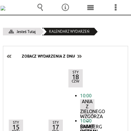
Wyszukiwarka
Narzędzia
Menu
Menu
główne
szcze
KALENDARZ WYDARZEŃ
Jesteś Tutaj
ZOBACZ WYDARZENIA Z DNIA:
STY
18
CZW
10:00
ANIA
Z
ZIELONEGO
WZGÓRZA
10:00
–
STY
STY
15
17
ŚWIAT
BAMBERG