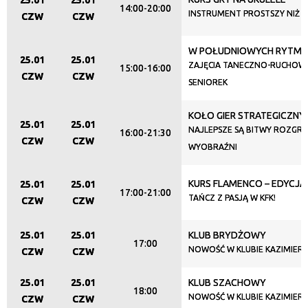
25.01
25.01
14:00-20:00
INSTRUMENT PROSTSZY NIŻ M
CZW
CZW
W POŁUDNIOWYCH RYTM
25.01
25.01
ZAJĘCIA TANECZNO-RUCHOW
15:00-16:00
CZW
CZW
SENIOREK
KOŁO GIER STRATEGICZNY
25.01
25.01
NAJLEPSZE SĄ BITWY ROZGR
16:00-21:30
CZW
CZW
WYOBRAŹNI
KURS FLAMENCO – EDYCJ
25.01
25.01
17:00-21:00
TAŃCZ Z PASJĄ W KFK!
CZW
CZW
25.01
25.01
KLUB BRYDŻOWY
17:00
NOWOŚĆ W KLUBIE KAZIMIER
CZW
CZW
25.01
25.01
KLUB SZACHOWY
18:00
NOWOŚĆ W KLUBIE KAZIMIER
CZW
CZW