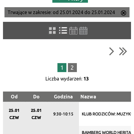
Trwające w zakresie:
od 25.01.2024 do 25.01.2024
Us
Szukana fraza
ten
filtr
Kategoria
Trwające w zakresie
1
2
—
Liczba wydarzeń:
13
Miejsce
Od
Do
Godzina
Nazwa
25.01
25.01
Organizator
9:30-10:15
KLUB RODZICÓW: MUZYKU
CZW
CZW
BAMBERG WORLD HERITAG