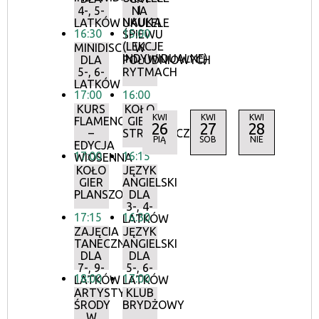
I
4-, 5-
NA
NAUKA
LATKÓW
UKULELE
16:30
15:00
ŚPIEWU
(LEKCJE
MINIDISCO
W
INDYWIDUALNE)
DLA
POŁUDNIOWYCH
5-, 6-
RYTMACH
LATKÓW
17:00
16:00
KURS
KOŁO
KWI
KWI
KWI
FLAMENCO
GIER
26
27
28
–
STRATEGICZNYCH
PIĄ
SOB
NIE
EDYCJA
17:00
16:15
WIOSENNA
KOŁO
JĘZYK
GIER
ANGIELSKI
PLANSZOWYCH
DLA
3-, 4-
17:15
16:30
LATKÓW
ZAJĘCIA
JĘZYK
TANECZNE
ANGIELSKI
DLA
DLA
7-, 9-
5-, 6-
18:00
17:00
LATKÓW
LATKÓW
ARTYSTYCZNE
KLUB
ŚRODY
BRYDŻOWY
W