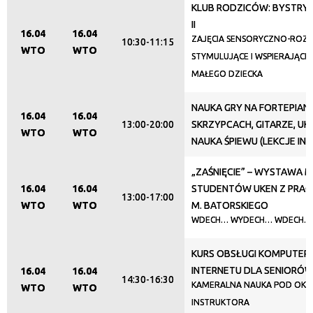
KLUB RODZICÓW: BYSTRY B
II
16.04
16.04
ZAJĘCIA SENSORYCZNO-RO
10:30-11:15
WTO
WTO
STYMULUJĄCE I WSPIERAJĄC
MAŁEGO DZIECKA
NAUKA GRY NA FORTEPIANI
16.04
16.04
13:00-20:00
SKRZYPCACH, GITARZE, UKU
WTO
WTO
NAUKA ŚPIEWU (LEKCJE IN
„ZAŚNIĘCIE” – WYSTAWA
16.04
16.04
STUDENTÓW UKEN Z PRAC
13:00-17:00
WTO
WTO
M. BATORSKIEGO
WDECH… WYDECH… WDECH… W
KURS OBSŁUGI KOMPUTERA
INTERNETU DLA SENIORÓ
16.04
16.04
14:30-16:30
KAMERALNA NAUKA POD OKI
WTO
WTO
INSTRUKTORA