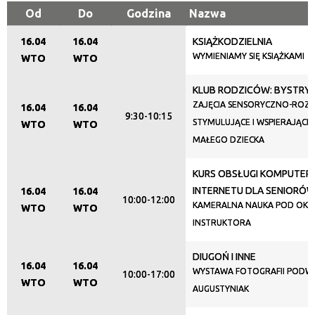
Od
Do
Godzina
Nazwa
16.04
16.04
KSIĄŻKODZIELNIA
Organizator
WYMIENIAMY SIĘ KSIĄŻKAMI
WTO
WTO
KLUB RODZICÓW: BYSTRY BO
Promowane
ZAJĘCIA SENSORYCZNO-RO
16.04
16.04
9:30-10:15
STYMULUJĄCE I WSPIERAJĄC
WTO
WTO
MAŁEGO DZIECKA
KURS OBSŁUGI KOMPUTERA
INTERNETU DLA SENIORÓ
16.04
16.04
10:00-12:00
KAMERALNA NAUKA POD OKI
WTO
WTO
INSTRUKTORA
DIUGOŃ I INNE
16.04
16.04
WYSTAWA FOTOGRAFII PODW
10:00-17:00
WTO
WTO
AUGUSTYNIAK