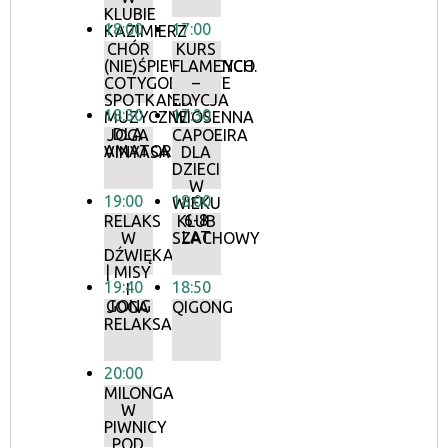
KLUBIE
18:00
17:00
KAZIMIERZ
CHÓR
KURS
(NIE)ŚPIEWAJĄCYCH.
FLAMENCO
COTYGODNIOWE
–
SPOTKANIA
EDYCJA
18:30
17:30
MUZYCZNE
WIOSENNA
DLA
JOGA
CAPOEIRA
AMATORÓW
VINYASA
DLA
DZIECI
W
19:00
18:00
WIEKU
6-8
RELAKS
KLUB
LAT
W
SZACHOWY
DŹWIĘKACH
| MISY
19:40
18:50
I
GONG
JOGA
QIGONG
RELAKSACYJNA
20:00
MILONGA
W
PIWNICY
POD