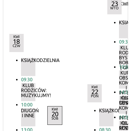
23
KWIE
WTO
KSIĄ
KWI
18
09:30
CZW
KLU
RODZ
BYST
KSIĄŻKODZIELNIA
BOB
10:00
| GR. 
KUR
OBSŁ
09:30
KOM
KLUB
KWI
I
RODZICÓW:
22
14:30
INTE
MUZYKUJMY!
PON
DLA
KUR
SEN
OBSŁ
10:00
KOM
KWI
DIUGOŃ
KSIĄŻKODZIEL
20
I
I INNE
10:30
INTE
SOB
DLA
KLU
SEN
RODZ
13:00
08:30