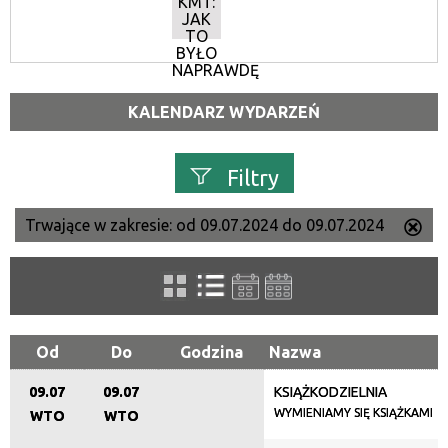
KMT:
JAK
TO
BYŁO
NAPRAWDĘ
KALENDARZ WYDARZEŃ
Filtry
Trwające w zakresie:
od 09.07.2024 do 09.07.2024
Us
Szukana fraza
ten
filtr
Kategoria
Od
Do
Godzina
Nazwa
09.07
09.07
KSIĄŻKODZIELNIA
Trwające w zakresie
WYMIENIAMY SIĘ KSIĄŻKAMI
WTO
WTO
—