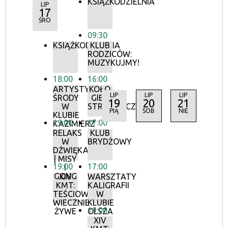
KSIĄŻKODZIELNIA
LIP
17
ŚRO
09:30
KSIĄŻKODZIELNIA
KLUB
RODZICÓW:
MUZYKUJMY!
18:00
16:00
ARTYSTYCZNE
KOŁO
LIP
LIP
LIP
ŚRODY
GIER
19
20
21
W
STRATEGICZNYCH
PIĄ
SOB
NIE
KLUBIE
19:00
17:00
KAZIMIERZ
RELAKS
KLUB
W
BRYDŻOWY
DŹWIĘKACH
| MISY
19:00
17:00
I
GONG
XIV
WARSZTATY
KMT:
KALIGRAFII
TEŚCIOWE
W
WIECZNIE
KLUBIE
19:00
ŻYWE
OLSZA
XIV