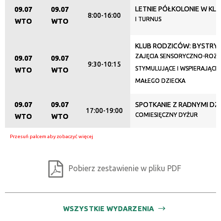
LETNIE PÓŁKOLONIE W KLU
09.07
09.07
Miejsce
8:00-16:00
I TURNUS
WTO
WTO
KLUB RODZICÓW: BYSTRY BO
Organizator
ZAJĘCIA SENSORYCZNO-RO
09.07
09.07
9:30-10:15
STYMULUJĄCE I WSPIERAJĄC
WTO
WTO
MAŁEGO DZIECKA
Promowane
09.07
09.07
SPOTKANIE Z RADNYMI DZIE
17:00-19:00
COMIESIĘCZNY DYŻUR
WTO
WTO
Pobierz zestawienie w pliku PDF
WSZYSTKIE WYDARZENIA