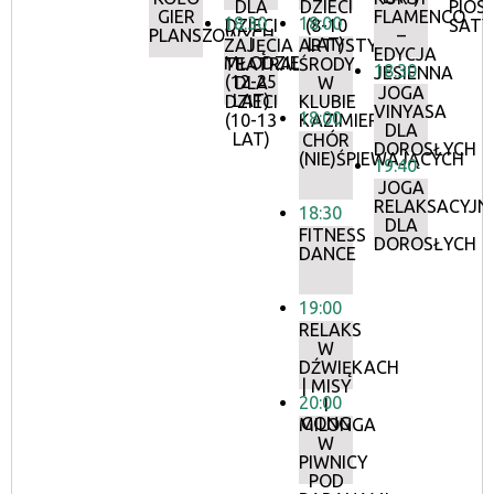
DLA
DZIECI
PIOS
GIER
FLAMENCO
18:30
18:00
DZIECI
(8-10
SATY
PLANSZOWYCH
–
I
LAT)
ZAJĘCIA
ARTYSTYCZNE
EDYCJA
MŁODZIEŻY
TEATRALNE
ŚRODY
18:30
JESIENNA
(12-25
DLA
W
JOGA
LAT)
DZIECI
KLUBIE
VINYASA
18:00
(10-13
KAZIMIERZ
DLA
LAT)
CHÓR
DOROSŁYCH
(NIE)ŚPIEWAJĄCYCH
19:40
JOGA
RELAKSACYJN
18:30
DLA
FITNESS
DOROSŁYCH
DANCE
19:00
RELAKS
W
DŹWIĘKACH
| MISY
20:00
I
GONG
MILONGA
W
PIWNICY
POD