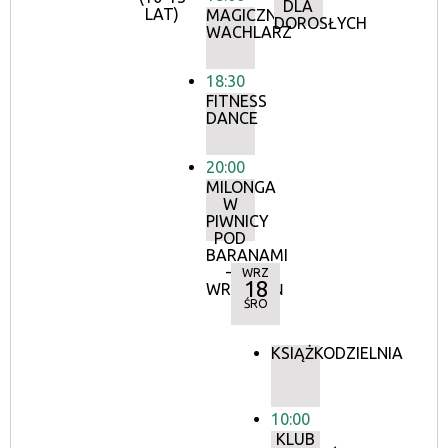
DLA
LAT)
MAGICZNY
DOROSŁYCH
WACHLARZ
18:30
FITNESS
DANCE
20:00
MILONGA
W
PIWNICY
POD
BARANAMI
–
WRZ
18
WRZESIEŃ
ŚRO
KSIĄŻKODZIELNIA
10:00
KLUB