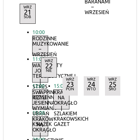
BARANAMI
–
WRZ
21
WRZESIEŃ
SOB
10:00
RODZINNE
MUZYKOWANIE
–
WRZESIEŃ
11:00
WRZ
22
WARSZTATY
JOGI
NIE
TERAPEUTYCZNEJ
WRZ
WRZ
WRZ
|
23
24
25
12:00
15:00
STRES
PON
WTO
ŚRO
I
SWAPPING,
KRAKÓW
BEZSENNOŚĆ
CZYLI
NA
JESIENNA
OKRĄGŁO
WYMIANA
|
15:00
UBRAŃ
SZLAKIEM
I
KRAKOWSKICH
KRAKÓW
KSIĄŻEK
GAZET
NA
OKRĄGŁO
|
20:00