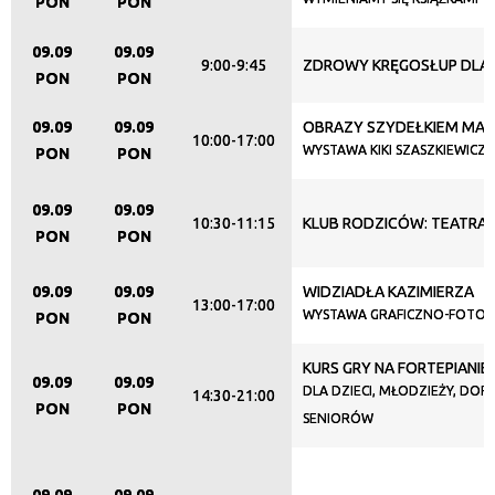
PON
PON
—
09.09
09.09
9:00-9:45
ZDROWY KRĘGOSŁUP DLA
Miejsce
PON
PON
09.09
09.09
OBRAZY SZYDEŁKIEM MA
10:00-17:00
WYSTAWA KIKI SZASZKIEWICZ
PON
PON
Organizator
09.09
09.09
10:30-11:15
KLUB RODZICÓW: TEATRAN
PON
PON
Promowane
09.09
09.09
WIDZIADŁA KAZIMIERZA
13:00-17:00
WYSTAWA GRAFICZNO-FOTOG
PON
PON
KURS GRY NA FORTEPIANIE
09.09
09.09
DLA DZIECI, MŁODZIEŻY, DORO
14:30-21:00
PON
PON
SENIORÓW