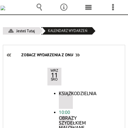
Wyszukiwarka
Narzędzia
Menu
Menu
główne
szcze
KALENDARZ WYDARZEŃ
Jesteś Tutaj
ZOBACZ WYDARZENIA Z DNIA:
WRZ
11
ŚRO
KSIĄŻKODZIELNIA
10:00
OBRAZY
SZYDEŁKIEM
MALOWANE