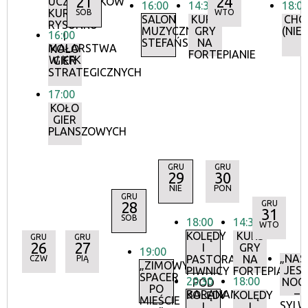
21
24
UCZESTNIKÓW
16:00
14:30
18:0
KURSU
SOB
WTO
SALON
KURS
CHÓ
RYSUNKU
MUZYCZNY
GRY
(NIE
16:00
I
STEFAŃSKICH
NA
MALARSTWA
KOŁO
FORTEPIANIE
W KFK
GIER
STRATEGICZNYCH
17:00
KOŁO
GIER
PLANSZOWYCH
GRU
GRU
29
30
NIE
PON
GRU
28
GRU
31
SOB
18:00
14:30
WTO
KOLĘDY
KURS
GRU
GRU
26
27
I
GRY
19:00
„NAS
PASTORAŁKI
NA
CZW
PIĄ
„ZIMOWY
JES
PIWNICY
FORTEPIANIE
SPACER
20:30
18:00
NOC!
POD
PO
–
BARANAMI
KOLĘDY
KOLĘDY
MIEŚCIE
SYL
I
I