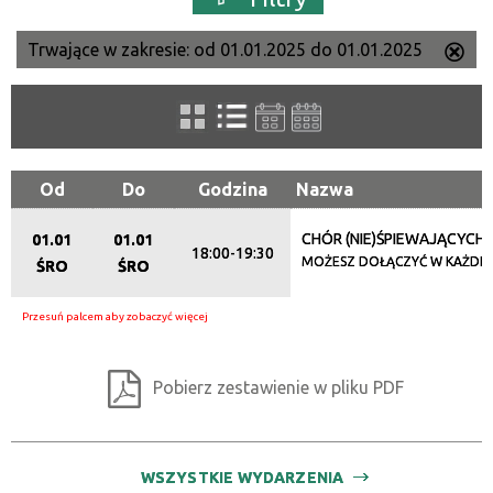
Trwające w zakresie:
od 01.01.2025 do 01.01.2025
Us
Szukana fraza
ten
filtr
Kategoria
Od
Do
Godzina
Nazwa
Trwające w zakresie
CHÓR (NIE)ŚPIEWAJĄCYCH
01.01
01.01
18:00-19:30
MOŻESZ DOŁĄCZYĆ W KAŻDEJ 
ŚRO
ŚRO
—
Miejsce
Pobierz zestawienie w pliku PDF
Organizator
WSZYSTKIE WYDARZENIA