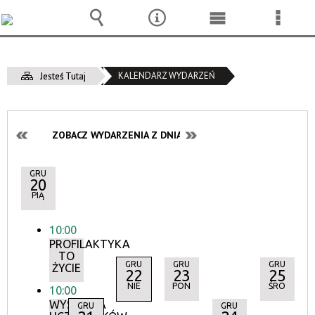
Wyszukiwarka
Narzędzia
Menu
Menu
główne
szcze
KALENDARZ WYDARZEŃ
Jesteś Tutaj
ZOBACZ WYDARZENIA Z DNIA:
GRU
20
PIĄ
10:00
PROFILAKTYKA
TO
GRU
GRU
GRU
ŻYCIE
22
23
25
NIE
PON
ŚRO
10:00
WYSTAWA
GRU
GRU