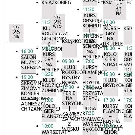
KSIĄŻKOBIEG
KSIĄŻKOBIEG
STY
31
11:30
PIĄ
KURS
STY
OBSŁUGI
28
11:30
14:00
KOMPUTERA
WTO
STY
KLUB
KURS
KSIĄ
26
I
RODZICÓW:
GRY
13:15
INTERNETU
NIE
GORDONKI
NA
DLA
KSIĄŻKOBIEG
KURS
Z
UKULELE
SENIORÓW
GRY
14:30
16:00
11:3
MELOBOBASEM
16:00
NA
KURS
KOŁO
KUR
FORTEPIANIE
SALON
GRY
GIER
OBSŁ
09:30
17:00
MUZYCZNY
NA
STRATEGICZ
SMA
KLUB
KURSY
STEFAŃSKICH
FORTEPIANIE
DL
RODZICÓW:
FLAMENCO
16:20
16:30
16:0
SEN
19:00
BYSTRY
–
KLUB
KLUB
KOŁ
BOBAS
EDYCJA
SKROMNY
RODZICÓW:
BRYDŻOWY
GIE
12:30
17:30
ZIMOWA
ZIMOWY
ZUMBINI®
STR
FERIE
PRZYSTANEK
KONCERT
NA
STRYCH
IMIENINOWY
17:00
17:00
17:0
STRYCHU
|
AGNIESZKI
KOŁO
KURSY
KOŁ
|
JOGA
CHRZANOWSKIEJ
GIER
FLAMENCO
GIE
17:30
ZAWIESZKI
PLANSZOWYCH
–
PLA
ZAPACHOWE
MALWOWE
EDYCJA
Z
WARSZTATY
19:00
18:00
ZIMOWA
WOSKU
RĘKODZIELNICZE
WARSZTATY
CHÓR
|