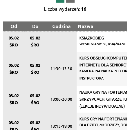
—
Liczba wydarzeń:
16
Miejsce
Od
Do
Godzina
Nazwa
05.02
05.02
KSIĄŻKOBIEG
Organizator
WYMIENIAMY SIĘ KSIĄŻKAMI
ŚRO
ŚRO
KURS OBSŁUGI KOMPUTERA
Promowane
INTERNETU DLA SENIORÓ
05.02
05.02
11:30-13:30
KAMERALNA NAUKA POD OKI
ŚRO
ŚRO
INSTRUKTORA
NAUKA GRY NA FORTEPIANI
05.02
05.02
13:00-20:00
SKRZYPCACH, GITARZE I U
ŚRO
ŚRO
(LEKCJE INDYWIDUALNE)
KURS GRY NA FORTEPIANIE
05.02
05.02
DLA DZIECI, MŁODZIEŻY, DORO
13:15-18:00
ŚRO
ŚRO