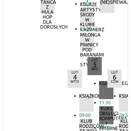
TAŃCA
(NIE)ŚPIEWAJ
18:00
KOLAŻE
Z
ARTYSTYCZNE
HULA
ŚRODY
HOP
W
DLA
KLUBIE
DOROSŁYCH
20:00
KAZIMIERZ
MILONGA
W
PIWNICY
POD
BARANAMI
–
LUT
5
STYCZEŃ
ŚRO
LUT
LUT
4
6
WTO
CZW
KSIĄŻKOBIEG
KSIĄŻKOBIEG
KSIĄ
11:30
KURS
OBSŁUGI
09:00
09:30
KOMPUTERA
KLUB
KLU
I
RODZICÓW:
RODZ
13:00
INTERNETU