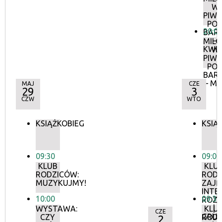
W
PIWN
PO
20:0
BAR
–
MIL
KWIE
W
PIWN
PO
BAR
– MA
MAJ
CZE
29
3
CZW
WTO
KSIĄŻKOBIEG
KSIĄ
09:30
09:00
KLUB
KLU
RODZICÓW:
RODZ
MUZYKUJMY!
ZAJĘ
INTE
10:00
09:30
ROZ
|
WYSTAWA:
KLU
CZE
GRU
CZY
RODZ
2