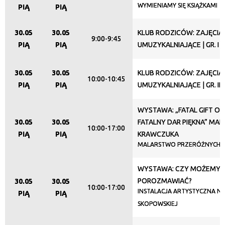
WYMIENIAMY SIĘ KSIĄŻKAMI
PIĄ
PIĄ
—
30.05
30.05
KLUB RODZICÓW: ZAJĘCIA
Miejsce
9:00-9:45
PIĄ
PIĄ
UMUZYKALNIAJĄCE | GR. I (
30.05
30.05
KLUB RODZICÓW: ZAJĘCIA
Organizator
10:00-10:45
PIĄ
PIĄ
UMUZYKALNIAJĄCE | GR. II (
WYSTAWA: „FATAL GIFT OF
Promowane
30.05
30.05
FATALNY DAR PIĘKNA” MAR
10:00-17:00
PIĄ
PIĄ
KRAWCZUKA
MALARSTWO PRZERÓŻNYCH 
WYSTAWA: CZY MOŻEMY
POROZMAWIAĆ?
30.05
30.05
10:00-17:00
INSTALACJA ARTYSTYCZNA NI
PIĄ
PIĄ
SKOPOWSKIEJ