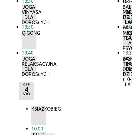
18:30
17:45
DZIEC
I
JOGA
BALE
MŁOD
VINYASA
DLA
(12-2
DLA
DZIEC
LAT
DOROSŁYCH
W
18:50
18:00
WIEK
6-8
QIGONG
MIĘD
LAT
TEA
A
PSYC
19:40
18:30
I
WAR
JOGA
ZAJĘ
INKI
RELAKSACYJNA
TEAT
DOW
DLA
DLA
DOROSŁYCH
DZIEC
(10-1
LAT
CZE
4
ŚRO
KSIĄŻKOBIEG
10:00
KLUB