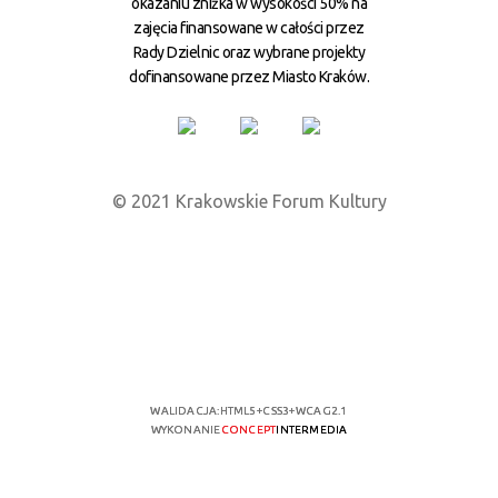
okazaniu zniżka w wysokości 50% na
zajęcia finansowane w całości przez
Rady Dzielnic oraz wybrane projekty
dofinansowane przez Miasto Kraków.
© 2021 Krakowskie Forum Kultury
WALIDACJA:
HTML5
+
CSS3
+
WCAG 2.1
WYKONANIE
CONCEPT
INTERMEDIA