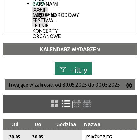
20:15
BARANAMI
–
XXXIII
CZERWIEC
MIĘDZYNARODOWY
FESTIWAL
LETNIE
KONCERTY
ORGANOWE
KALENDARZ WYDARZEŃ
Filtry
Trwające w zakresie:
od 30.05.2025 do 30.05.2025
Us
Szukana fraza
ten
filtr
Kategoria
Od
Do
Godzina
Nazwa
30.05
30.05
KSIĄŻKOBIEG
Trwające w zakresie