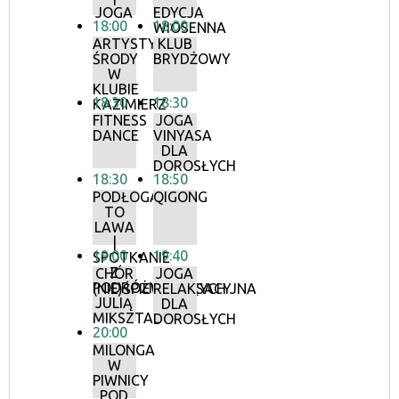
JOGA
EDYCJA
18:00
18:00
WIOSENNA
ARTYSTYCZNE
KLUB
ŚRODY
BRYDŻOWY
W
KLUBIE
18:30
18:30
KAZIMIERZ
FITNESS
JOGA
DANCE
VINYASA
DLA
DOROSŁYCH
18:30
18:50
PODŁOGA
QIGONG
TO
LAWA
|
19:00
19:40
SPOTKANIE
Z
CHÓR
JOGA
PODRÓŻNICZKĄ
(NIE)ŚPIEWAJĄCYCH
RELAKSACYJNA
JULIĄ
DLA
MIKSZTAL
DOROSŁYCH
20:00
MILONGA
W
PIWNICY
POD