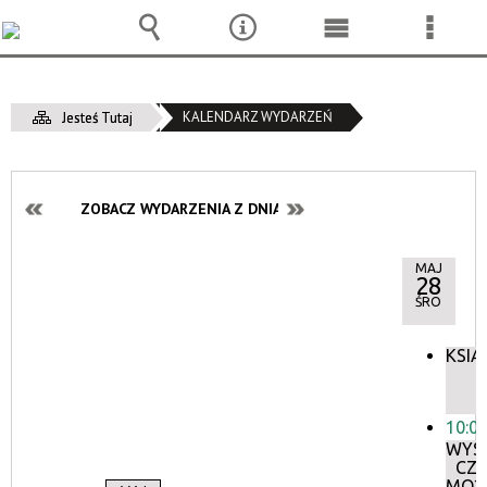
Wyszukiwarka
Narzędzia
Menu
Menu
główne
szcze
KALENDARZ WYDARZEŃ
Jesteś Tutaj
ZOBACZ WYDARZENIA Z DNIA:
MAJ
28
ŚRO
KSIĄ
10:0
WYS
CZ
MOŻ