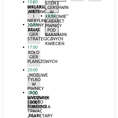
10:00
I
STEN |
MALARSTWA
WYSTAWA:
,,GERSHWIN
W KFK
„NIECHWASTY
W
20:00
I
KRAKOWIE’’
NIEBYLINY”
KABARET
16:00
JOANNY
PIWNICY
ZAJĄC
KOŁO
POD
GIER
BARANAMI
STRATEGICZNYCH
–
KWIECIEŃ
17:00
KOŁO
GIER
PLANSZOWYCH
20:00
„MOŻLIWE
TYLKO
W
PIWNICY
20:00
POD
BARANAMI:
WYDŹWIĘK
ŚWIĘTO
| ŚOMI
POWINNO
ŚNIEGOCKA
TRWAĆ
–
CAŁY
„PLANETARY