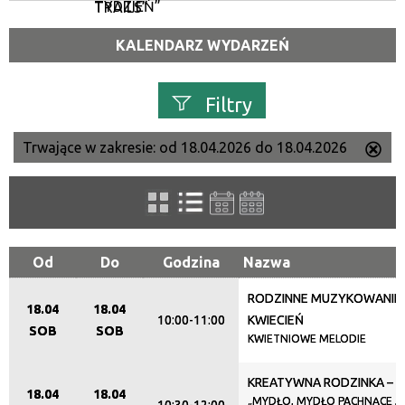
TYDZIEŃ”
TRAILS”
KALENDARZ WYDARZEŃ
Filtry
Trwające w zakresie:
od 18.04.2026 do 18.04.2026
Us
Szukana fraza
ten
filtr
Kategoria
Od
Do
Godzina
Nazwa
RODZINNE MUZYKOWANIE (2
Trwające w zakresie
18.04
18.04
10:00-11:00
KWIECIEŃ
SOB
SOB
—
KWIETNIOWE MELODIE
Miejsce
KREATYWNA RODZINKA – K
18.04
18.04
„MYDŁO, MYDŁO PACHNĄCE JA