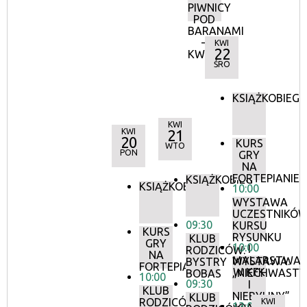
PIWNICY
POD
BARANAMI
–
KWI
22
KWIECIEŃ
ŚRO
KSIĄŻKOBIEG
KWI
KWI
21
20
KURS
WTO
PON
GRY
NA
FORTEPIANIE
KSIĄŻKOBIEG
KSIĄŻKOBIEG
10:00
WYSTAWA
UCZESTNIKÓ
09:30
KURSU
KURS
RYSUNKU
KLUB
GRY
10:00
I
RODZICÓW:
NA
MALARSTWA
WYSTAWA:
BYSTRY
FORTEPIANIE
W KFK
„NIECHWASTY
BOBAS
10:00
09:30
I
KLUB
NIEBYLINY”
KLUB
RODZICÓW:
KWI
13:00