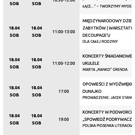
10:30-12:00
SOB
SOB
ŁĄCE…” – TWORZYMY MYDEŁ
Organizator
MIĘDZYNARODOWY DZIEŃ
18.04
18.04
ZABYTKÓW | WARSZTATY
11:00-13:00
SOB
SOB
DECOUPAGE'U
Promowane
DLA CAŁEJ RODZINY
KONCERTY ŚNIADANIOWE |
18.04
18.04
11:00-12:00
UKULELE
SOB
SOB
MARTA „RANKO” GRENDA
OPOWIEŚCI Z WYDŹWIĘKIE
18.04
18.04
17:00
DUNAJKO
SOB
SOB
PROWADZENIE: JACEK STANIS
KONCERTY W PODWORCU | 
18.04
18.04
19:00
„SPOWIEDŹ PODRYWACZA
SOB
SOB
POLSKA PIOSENKA LITERACKA