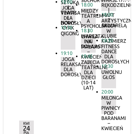
WARSZTATY
SUCHORYT
18:00
SZTUKĄ
18:00
RĘKODZIELNIC
|
JOGA
|
MIĘDZY
TEATR
VINYASA
18:00
HAFT
TEATREM
I
DLA
Z
ARTYSTYCZN
A
NOWY
DOROSŁYCH
AKWARELĄ
ŚRODY
PSYCHOLOGIĄ
18:30
CYRK
18:30
W
I
QIGONG
KLUBIE
WARSZTATY
CHWILA
18:30
KAZIMIERZ
INKI
NA
DOWLASZ
FITNESS
MALARSTWO
DANCE
–
19:10
18:45
DLA
KWIECIEŃ
JOGA
DOROSŁYCH
II
ZAJĘCIA
RELAKSACYJNA
19:30
TEATRALNE
DLA
UWOLNIJ
DLA
DOROSŁYCH
GŁOS
DZIECI
(10-14
LAT)
20:00
MILONGA
W
PIWNICY
POD
BARANAMI
–
KWI
24
KWIECIEŃ
PIĄ