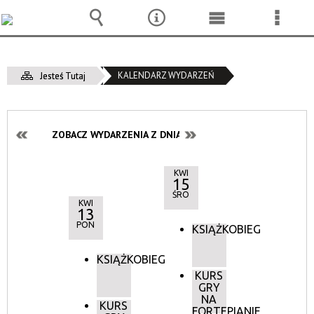
Wyszukiwarka
Narzędzia
Menu
Menu
główne
szcze
KALENDARZ WYDARZEŃ
Jesteś Tutaj
ZOBACZ WYDARZENIA Z DNIA:
KWI
15
ŚRO
KWI
13
PON
KSIĄŻKOBIEG
KSIĄŻKOBIEG
KURS
GRY
NA
KURS
FORTEPIANIE