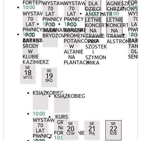
FORTEPIANIE
FORT
WYSTAWA:
WYSTAWA:
DLA
AGNIESZKA
10:00
10:00
70
70
DZIECI:
CHRZANOWS
WYSTAWA:
17:00
17:00
WYS
LAT
LAT
AMATEATR
70
70
PIWNICY
PIWNICY
LETNIE
LETNIE
17:15
18:00
LAT
LAT
POD
POD
KONCERTY
KONCERTY
PIWNICY
PIWN
BARANAMI
BARANAMI
KLUB
KONCERTY
NA
NA
18:00
10:15
POD
POD
BRYDŻOWY
PROMENADOWE:
TRAWIE:
TRAWIE:
BARANAMI
BAR
ARTYSTYCZNE
ZAJĘ
POTAŃCÓWKA
FILIP
ALSTROMERIE
ŚRODY
TANE
W
SZOSTEK
W
DLA
ALTANIE
I
KLUBIE
SEN
NA
SZYMON
KAZIMIERZ
PLANTACH
MIKA
SIE
18
SIE
19
WTO
ŚRO
KSIĄŻKOBIEG
KSIĄŻKOBIEG
10:00
KURS
WYSTAWA:
GRY
SIE
SIE
SIE
70
NA
20
21
22
LAT
FORTEPIANIE
CZW
PIĄ
SOB
PIWNICY
10:00
17:30