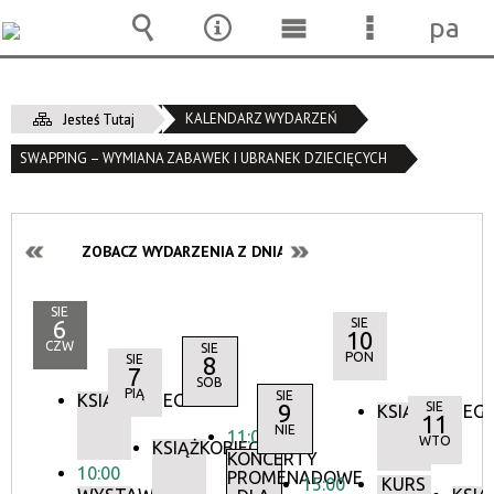
pane
Wyszukiwarka
Narzędzia
Menu
Menu
główne
szczegóło
KALENDARZ WYDARZEŃ
Jesteś Tutaj
SWAPPING – WYMIANA ZABAWEK I UBRANEK DZIECIĘCYCH
ZOBACZ WYDARZENIA Z DNIA:
SIE
6
SIE
10
CZW
SIE
PON
SIE
8
7
SOB
PIĄ
SIE
KSIĄŻKOBIEG
9
SIE
KSIĄŻKOBIEG
11
NIE
11:00
WTO
KSIĄŻKOBIEG
KONCERTY
10:00
PROMENADOWE
15:00
KURS