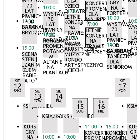
WYSTAWA:
KSIĄ
DLA
GRY
KONCERTY
70
DZIECI:
10:00
NA
PROMENADOWE:
17:00
LAT
O!TEATR
FORTEPIANIE
WYSTAWA:
OLA
PIWNICY
LETNIE
10:00
70
MAURER
17:15
10:0
POD
KONCERTY
17:00
WYSTAWA:
LAT
BARANAMI
KLUB
WYS
NA
70
PIWNICY
LETNIE
BRYDŻOWY
70
TRAWIE:
18:00
LAT
POD
KONCERTY
20:00
LA
ZUZA
PIWNICY
BARANAMI
KONCERTY
NA
PIWN
BAUM
MRAU!
10:15
POD
PROMENADOWE:
TRAWIE:
19:00
PO
AKUSTYCZNIE
|
BARANAMI
ZAJĘCIA
POTAŃCÓWKA
SMOKE^BLUES
BAR
SCENA
MUZYCZNE
TANECZNE
W
STEN |
RONDO
DLA
ALTANIE
,,ZANIM
ARTYSTYCZNYCH
SENIORÓW
NA
ZJEM
UCIECH!
PLANTACH
BABIE
LATO’’
SIE
SIE
12
17
ŚRO
PON
SIE
SIE
13
14
CZW
PIĄ
SIE
SIE
15
16
KSIĄŻKOBIEG
KSIĄ
SOB
NIE
KSIĄŻKOBIEG
KSIĄŻKOBIEG
KURS
11:00
15:00
KUR
GRY
GRY
KONCERTY
KONCERTY
10:00
10:00
NA
NA
PROMENADOWE
PROMENADOW