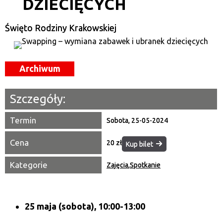
DZIECIĘCYCH
—
Miejsce
Święto Rodziny Krakowskiej
Organizator
Archiwum
Promowane
Szczegóły:
Termin
Sobota, 25-05-2024
Cena
20 zł
Kup bilet
Kategorie
Zajęcia
,
Spotkanie
25 maja (sobota), 10:00-13:00