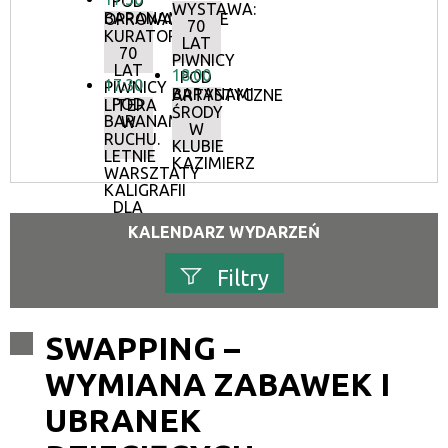
POD
WYSTAWA:
BARANAMI
OPROWADZANIE
70
KURATORSKIE:
LAT
70
PIWNICY
LAT
18:00
POD
17:30
PIWNICY
BARANAMI
ARTYSTYCZNE
POD
LITERA
ŚRODY
BARANAMI
W
W
RUCHU.
KLUBIE
LETNIE
KAZIMIERZ
WARSZTATY
KALIGRAFII
DLA
DOROSŁYCH
KALENDARZ WYDARZEŃ
Filtry
Szukana fraza
SWAPPING –
WYMIANA ZABAWEK I
Kategoria
UBRANEK
Trwające w zakresie