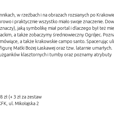
nikach, w rzeźbach i na obrazach rozsianych po Krakowie
rowo i praktycznie wszystko miało swoje znaczenie. Do
 znaczy), jaką symbolikę miał portal i dlaczego był też mi
iackim, a także zobaczymy średniowieczny Ogrójec. Poz
sy mówiące, a także krakowskie campo santo. Spacerując ul
igurę Matki Bożej Łaskawej oraz tzw. latarnie umarłych.
żganków klasztornych i tumby oraz poznamy atrybuty
 zł (+ 3 zł za zestaw
FK, ul. Mikołajska 2