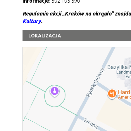
Informacje:
502 105 590
Regulamin akcji „Kraków na okrągło” znajdu
Kultury
.
LOKALIZACJA