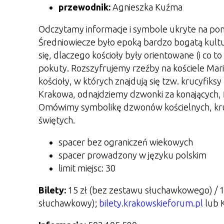
przewodnik:
Agnieszka Kuźma
Odczytamy informacje i symbole ukryte na pom
Średniowiecze było epoką bardzo bogatą kultu
się, dlaczego kościoły były orientowane (i co to
pokuty. Rozszyfrujemy rzeźby na kościele Mar
kościoły, w których znajdują się tzw. krucyfik
Krakowa, odnajdziemy dzwonki za konających, f
Omówimy symbolikę dzwonów kościelnych, kru
świętych.
spacer bez ograniczeń wiekowych
spacer prowadzony w języku polskim
limit miejsc: 30
Bilety:
15 zł (bez zestawu słuchawkowego) / 18
słuchawkowy);
bilety.krakowskieforum.pl
lub K