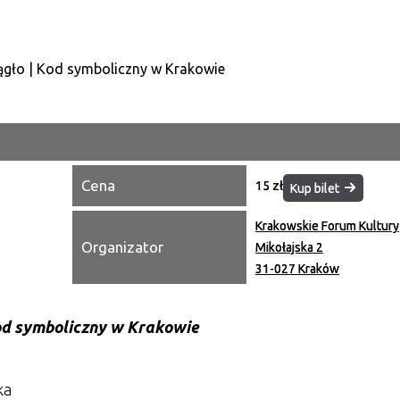
Kategori
Trwające w zakresie
Miejsce
Organiza
Cena
15 zł
Kup bilet
Promowa
Krakowskie Forum Kultury
Organizator
Mikołajska 2
31-027 Kraków
d symboliczny w Krakowie
ka