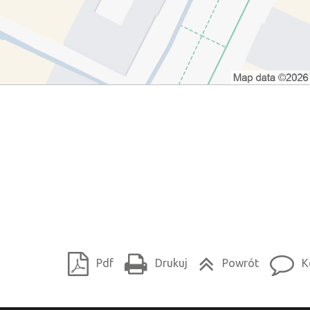
Pdf
Drukuj
Powrót
K