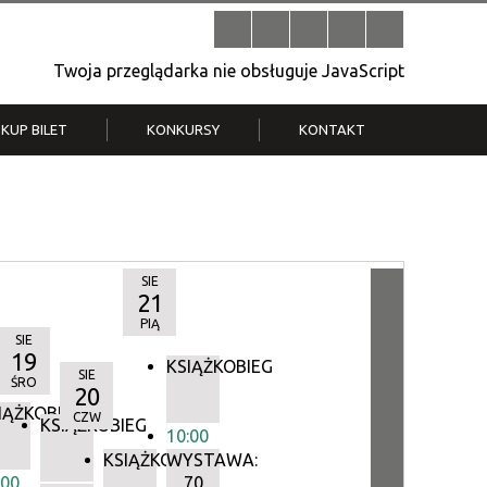
Twoja przeglądarka nie obsługuje JavaScript
KUP BILET
KONKURSY
KONTAKT
| V
Klub Strych
TWOJA DZIELNICA, TWÓJ FILM
. T.
– konkurs na krótkometrażówkę
SIE
21
PIĄ
SIE
19
KSIĄŻKOBIEG
SIE
ŚRO
20
IĄŻKOBIEG
CZW
IEG
KSIĄŻKOBIEG
10:00
KSIĄŻKOBIEG
WYSTAWA:
:00
70