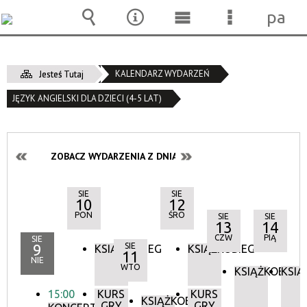
pane
Wyszukiwarka
Narzędzia
Menu
Menu
główne
szczegóło
KALENDARZ WYDARZEŃ
Jesteś Tutaj
JĘZYK ANGIELSKI DLA DZIECI (4-5 LAT)
ZOBACZ WYDARZENIA Z DNIA:
SIE
SIE
10
12
PON
ŚRO
SIE
SIE
13
14
CZW
PIĄ
SIE
9
SIE
KSIĄŻKOBIEG
KSIĄŻKOBIEG
11
NIE
WTO
KSIĄŻKOBIEG
KSIĄ
15:00
KURS
KURS
KSIĄŻKOBIEG
GRY
GRY