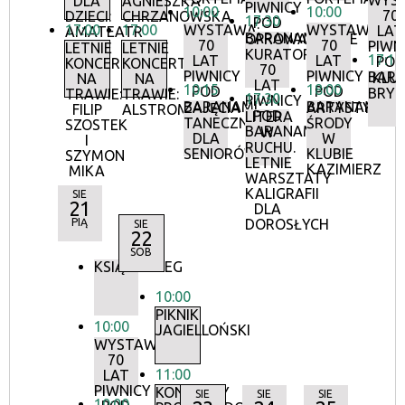
WYS
DLA
AGNIESZKA
PIWNICY
10:00
10:00
70
DZIECI:
CHRZANOWSKA
17:30
POD
17:00
17:00
WYSTAWA:
WYSTAWA:
LAT
AMATEATR
BARANAMI
OPROWADZANIE
70
70
PIWN
LETNIE
LETNIE
KURATORSKIE:
17:15
LAT
LAT
POD
KONCERTY
KONCERTY
70
PIWNICY
PIWNICY
BAR
KLU
NA
NA
LAT
10:15
18:00
POD
POD
BRY
TRAWIE:
TRAWIE:
17:30
PIWNICY
BARANAMI
BARANAMI
ZAJĘCIA
ARTYSTYCZN
FILIP
ALSTROMERIE
POD
LITERA
TANECZNE
ŚRODY
SZOSTEK
BARANAMI
W
DLA
W
I
RUCHU.
SENIORÓW
KLUBIE
SZYMON
LETNIE
KAZIMIERZ
MIKA
WARSZTATY
KALIGRAFII
SIE
21
DLA
PIĄ
DOROSŁYCH
SIE
22
SOB
KSIĄŻKOBIEG
10:00
PIKNIK
10:00
JAGIELLOŃSKI
WYSTAWA:
70
11:00
LAT
PIWNICY
KONCERTY
SIE
SIE
SIE
10:00