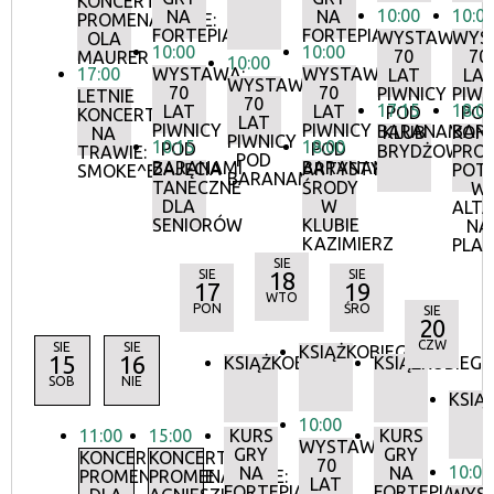
KONCERTY
10:00
10:0
NA
NA
PROMENADOWE:
FORTEPIANIE
FORTEPIANIE
WYSTAWA:
WYS
OLA
10:00
10:00
70
70
MAURER
10:00
17:00
WYSTAWA:
WYSTAWA:
LAT
LA
WYSTAWA:
70
70
PIWNICY
PIWN
LETNIE
70
17:15
18:0
LAT
LAT
POD
PO
KONCERTY
LAT
PIWNICY
PIWNICY
BARANAMI
BAR
KLUB
KON
NA
PIWNICY
10:15
18:00
POD
POD
BRYDŻOWY
PRO
TRAWIE:
POD
BARANAMI
BARANAMI
ZAJĘCIA
ARTYSTYCZNE
POT
SMOKE^BLUES
BARANAMI
TANECZNE
ŚRODY
W
DLA
W
ALTA
SENIORÓW
KLUBIE
NA
KAZIMIERZ
PLA
SIE
SIE
18
SIE
17
19
WTO
PON
ŚRO
SIE
20
CZW
SIE
SIE
KSIĄŻKOBIEG
15
16
KSIĄŻKOBIEG
KSIĄŻKOBIEG
SOB
NIE
KSIĄ
10:00
11:00
15:00
KURS
KURS
WYSTAWA:
GRY
GRY
KONCERTY
KONCERTY
70
10:00
NA
NA
PROMENADOWE
PROMENADOWE:
LAT
FORTEPIANIE
FORTEPIANIE