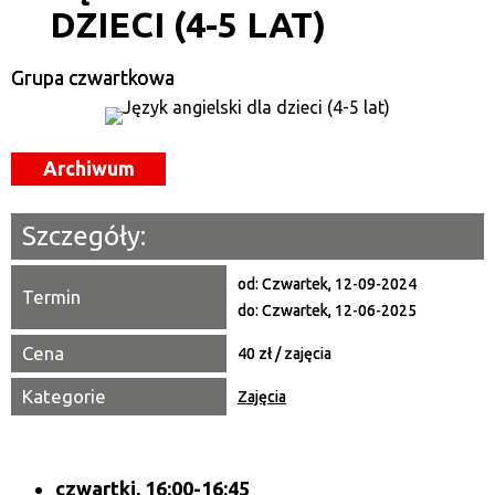
DZIECI (4-5 LAT)
Kategoria
Grupa czwartkowa
Trwające w zakresie
—
Miejsce
Archiwum
Organizator
Szczegóły:
Promowane
od:
Czwartek, 12-09-2024
Termin
do:
Czwartek, 12-06-2025
Cena
40 zł / zajęcia
Kategorie
Zajęcia
czwartki, 16:00-16:45