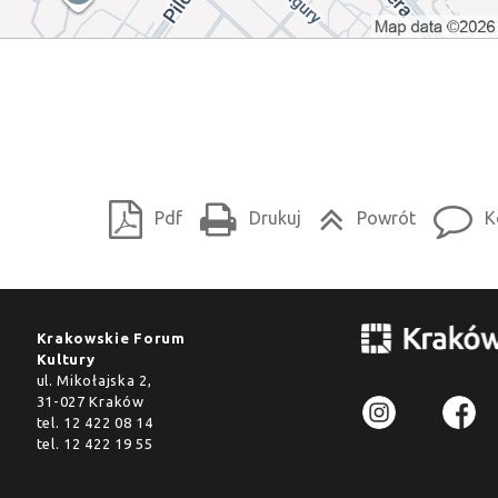
Pdf
Drukuj
Powrót
K
Krakowskie Forum
Kultury
ul. Mikołajska 2,
31-027 Kraków
tel.
12 422 08 14
tel.
12 422 19 55