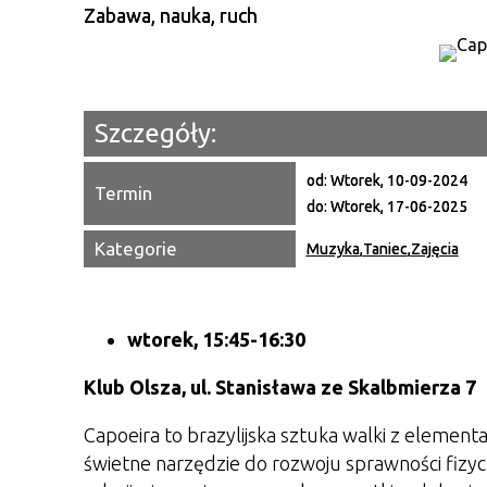
Zabawa, nauka, ruch
Szczegóły:
od:
Wtorek, 10-09-2024
Termin
do:
Wtorek, 17-06-2025
Kategorie
Muzyka
,
Taniec
,
Zajęcia
wtorek,
15:45-16:30
Klub Olsza, ul. Stanisława ze Skalbmierza 7
Capoeira to brazylijska sztuka walki z element
świetne narzędzie do rozwoju sprawności fizyc