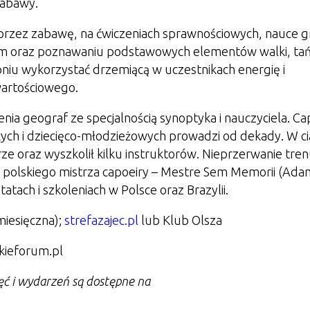
zabawy.
oprzez zabawę, na ćwiczeniach sprawnościowych, nauce g
kim oraz poznawaniu podstawowych elementów walki, tań
niu wykorzystać drzemiącą w uczestnikach energię i
wartościowego.
nia geograf ze specjalnością synoptyka i nauczyciela. Ca
cięcych i dziecięco-młodzieżowych prowadzi od dekady. W c
ze oraz wyszkolił kilku instruktorów. Nieprzerwanie tren
polskiego mistrza capoeiry – Mestre Sem Memorii (Ada
tach i szkoleniach w Polsce oraz Brazylii.
miesięczna);
strefazajec.pl
lub Klub Olsza
kieforum.pl
ęć i wydarzeń są dostępne na