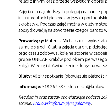
relacji z innymi oraz przede wszystkim dobrej 
Zajęcia dla najmłodszych polegają na nauce p
instrumentach i piosenek w języku portugals
akrobatyki. Podczas zajęć można w dużym stop
spożytkować ją na stworzenie czegoś bardzo 
Prowadzący:
Mateusz Michalczuk –
wykształce
zajmuje się od 18 lat, a zajęcia dla grup dzie
tego czasu zdobywał kolejne stopnie w capoeir
grupie UNICAR Kraków pod okiem pierwszego 
Faby). Wiedzę i doświadczenie zdobył na warszta
Bilety:
40 zł / spotkanie (obowiązuje płatność 
Informacje:
518 267 587, klub.olsza@krakows
Regulamin oraz zasady obowiązujące podczas zaj
stronie:
krakowskieforum.pl/regulaminy
.