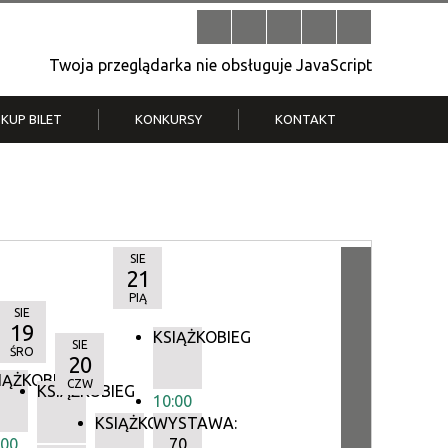
Twoja przeglądarka nie obsługuje JavaScript
KUP BILET
KONKURSY
KONTAKT
| V
Klub Strych
TWOJA DZIELNICA, TWÓJ FILM
. T.
– konkurs na krótkometrażówkę
SIE
21
PIĄ
SIE
19
KSIĄŻKOBIEG
SIE
ŚRO
20
IĄŻKOBIEG
CZW
IEG
KSIĄŻKOBIEG
10:00
KSIĄŻKOBIEG
WYSTAWA:
:00
70