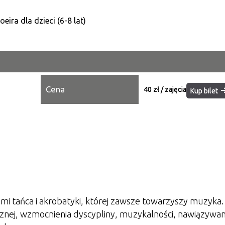
Kategori
Trwające w zakresie
Miejsce
Cena
Organiza
40 zł / zajęcia
Kup bilet
Promowa
ami tańca i akrobatyki, której zawsze towarzyszy muzyka.
znej, wzmocnienia dyscypliny, muzykalności, nawiązywan