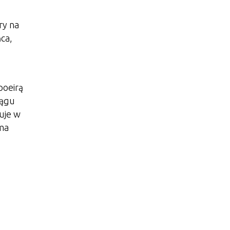
ry na
ca,
poeirą
iągu
uje w
ma