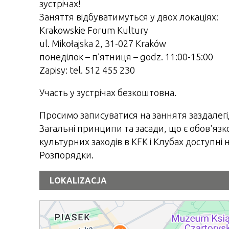
зустрічах!
Заняття відбуватимуться у двох локаціях:
Krakowskie Forum Kultury
ul. Mikołajska 2, 31-027 Kraków
понеділок – п’ятниця – godz. 11:00-15:00
Zapisy: tel. 512 455 230
Участь у зустрічах безкоштовна.
Просимо записуватися на заннятя заздалегі
Загальні принципи та засади, що є обов'язко
культурних заходів в KFK і Клубах доступні 
Розпорядки.
LOKALIZACJA