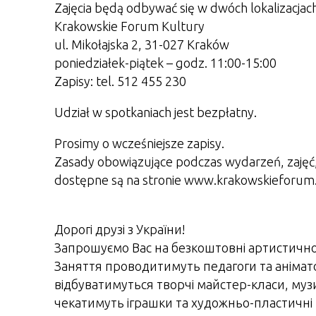
Zajęcia będą odbywać się w dwóch lokalizacjach
Krakowskie Forum Kultury
ul. Mikołajska 2, 31-027 Kraków
poniedziałek-piątek – godz. 11:00-15:00
Zapisy: tel. 512 455 230
Udział w spotkaniach jest bezpłatny.
Prosimy o wcześniejsze zapisy.
Zasady obowiązujące podczas wydarzeń, zajęć,
dostępne są na stronie www.krakowskieforum.
Дорогі друзі з України!
Запрошуємо Вас на безкоштовні артистично-р
Заняття проводитимуть педагоги та анімато
відбуватимуться творчі майстер-класи, музика
чекатимуть іграшки та художньо-пластичні м