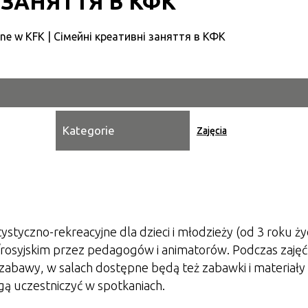
 ЗАНЯТТЯ В КФК
Kategori
Trwające w zakresie
Miejsce
Organiza
Kategorie
Zajęcia
Promowa
tyczno-rekreacyjne dla dzieci i młodzieży (od 3 roku życ
rosyjskim przez pedagogów i animatorów. Podczas zajęć
 zabawy, w salach dostępne będą też zabawki i materiały
gą uczestniczyć w spotkaniach.