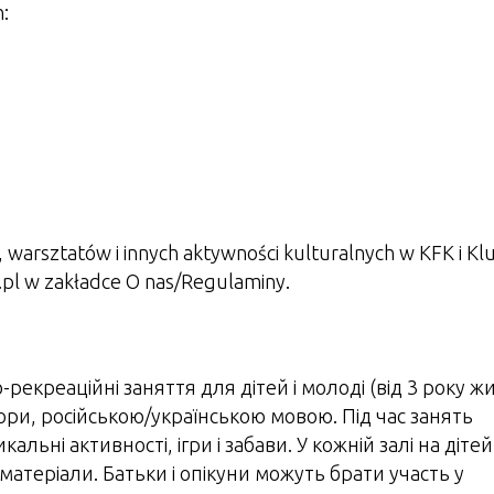
:
 warsztatów i innych aktywności kulturalnych w KFK i Kl
pl w zakładce O nas/Regulaminy.
екреаційні заняття для дітей і молоді (від 3 року жи
ри, російською/українською мовою. Під час занять
льні активності, ігри і забави. У кожній залі на дітей
атеріали. Батьки і опікуни можуть брати участь у