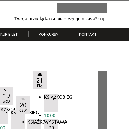
Twoja przeglądarka nie obsługuje JavaScript
KUP BILET
KONKURSY
KONTAKT
| V
Klub Strych
TWOJA DZIELNICA, TWÓJ FILM
. T.
– konkurs na krótkometrażówkę
SIE
21
PIĄ
SIE
19
KSIĄŻKOBIEG
SIE
ŚRO
20
IĄŻKOBIEG
CZW
IEG
KSIĄŻKOBIEG
10:00
KSIĄŻKOBIEG
WYSTAWA:
:00
70