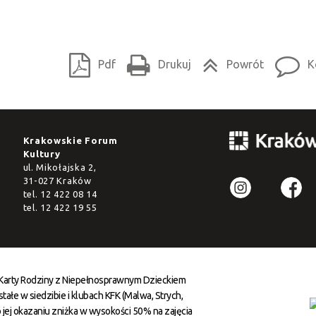
Pdf
Drukuj
Powrót
K
Krakowskie Forum
Kultury
ul. Mikołajska 2,
31-027 Kraków
tel.
12 422 08 14
tel.
12 422 19 55
 Karty Rodziny z Niepełnosprawnym Dzieckiem
ałe w siedzibie i klubach KFK (Malwa, Strych,
 jej okazaniu zniżka w wysokości 50% na zajęcia