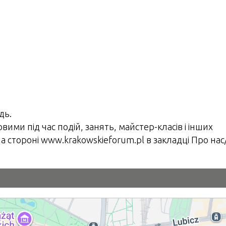
дь.
вими під час подій, занять, майстер-класів і інших
на стороні www.krakowskieforum.pl в закладці Про нас