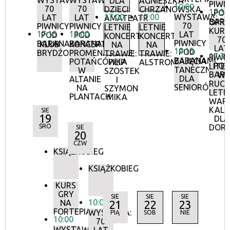
WYSTAWA:
WYSTAWA:
DLA
AGNIESZKA
PIWN
10:00
70
70
DZIECI:
CHRZANOWSKA
17:30
POD
17:00
17:00
WYSTAWA:
LAT
LAT
AMATEATR
BAR
OPR
70
PIWNICY
PIWNICY
LETNIE
LETNIE
KURA
17:15
18:00
LAT
POD
POD
KONCERTY
KONCERTY
70
PIWNICY
BARANAMI
BARANAMI
KLUB
KONCERTY
NA
NA
LAT
10:15
POD
BRYDŻOWY
PROMENADOWE:
TRAWIE:
TRAWIE:
17:30
PIWN
BARANAMI
ZAJĘCIA
POTAŃCÓWKA
FILIP
ALSTROMERIE
POD
LITE
TANECZNE
W
SZOSTEK
BAR
W
DLA
ALTANIE
I
RUCH
SENIORÓW
NA
SZYMON
LETN
PLANTACH
MIKA
WAR
KALI
SIE
19
DLA
ŚRO
DOR
SIE
20
CZW
KSIĄŻKOBIEG
KSIĄŻKOBIEG
KURS
GRY
SIE
SIE
SIE
10:00
NA
21
22
23
FORTEPIANIE
WYSTAWA:
PIĄ
SOB
NIE
10:00
70
WYSTAWA: