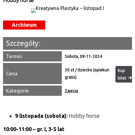
Hobby horse
Miejsce
Archiwum
Organizator
Promowane
Szczegóły:
Termin
Sobota, 09-11-2024
30 zł / dziecko (opiekun
Kup
Cena
gratis)
bilet
Kategorie
Zajęcia
9 listopada (sobota):
Hobby horse
10:00-11:00 – gr. I, 3-5 lat