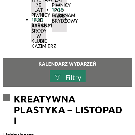
LAT
70
PIWNICY
17:15
LAT
POD
PIWNICY
BARANAMI
KLUB
18:00
POD
BRYDŻOWY
BARANAMI
ARTYSTYCZNE
ŚRODY
W
KLUBIE
KAZIMIERZ
KALENDARZ WYDARZEŃ
Filtry
Szukana fraza
KREATYWNA
PLASTYKA – LISTOPAD
Kategoria
I
Trwające w zakresie
—