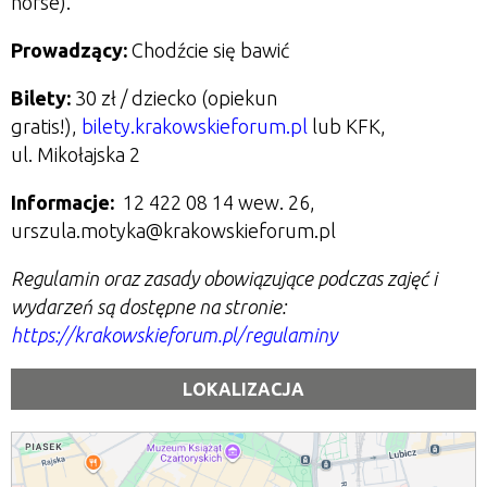
horse).
Prowadzący:
Chodźcie się bawić
Bilety:
30 zł / dziecko (opiekun
gratis!),
bilety.krakowskieforum.pl
lub KFK,
ul. Mikołajska 2
Informacje:
1
2 422 08 14 wew. 26
,
urszula.motyka@krakowskieforum.pl
Regulamin oraz zasady obowiązujące podczas zajęć i
wydarzeń są dostępne na stronie:
https://krakowskieforum.pl/regulaminy
LOKALIZACJA