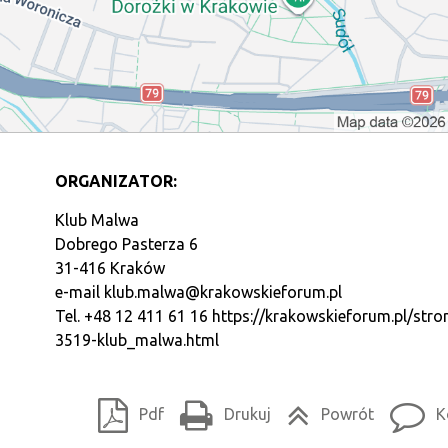
ORGANIZATOR:
Klub Malwa
Dobrego Pasterza 6
31-416 Kraków
e-mail
klub.malwa@krakowskieforum.pl
Tel. +48 12 411 61 16
https://krakowskieforum.pl/stro
3519-klub_malwa.html
Pdf
Drukuj
Powrót
K