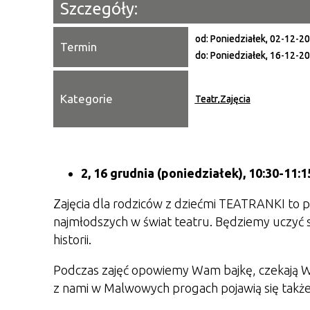
Szczegóły:
od:
Poniedziałek, 02-12-2
Termin
do:
Poniedziałek, 16-12-2
Kategorie
Teatr
,
Zajęcia
2, 16 grudnia
(poniedziałek
), 10:30-11:1
Zajęcia dla rodziców z dziećmi TEATRANKI to
najmłodszych w świat teatru. Będziemy uczyć się
historii.
Podczas zajęć opowiemy Wam bajkę, czekają W
z nami w Malwowych progach pojawią się także l