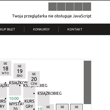
Twoja przeglądarka nie obsługuje JavaScript
KUP BILET
KONKURSY
KONTAKT
| V
Klub Strych
TWOJA DZIELNICA, TWÓJ FILM
. T.
– konkurs na krótkometrażówkę
SIE
SIE
18
19
WTO
SIE
ŚRO
20
KSIĄŻKOBIEG
CZW
IĄŻKOBIEG
KSIĄŻKOBIEG
KSIĄŻKOBIEG
10:00
URS
KURS
WYSTAWA:
RY
GRY
Y
SIE
SIE
SIE
70
10:00