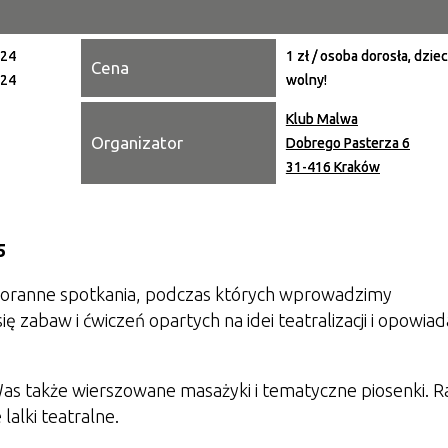
Miejsce
024
1 zł / osoba dorosła, dzie
Cena
024
wolny!
Organiza
Klub Malwa
Promowa
Organizator
Dobrego Pasterza 6
31-416 Kraków
5
 poranne spotkania, podczas których wprowadzimy
 zabaw i ćwiczeń opartych na idei teatralizacji i opowiad
as także wierszowane masażyki i tematyczne piosenki. 
alki teatralne.