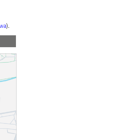
lwa
).