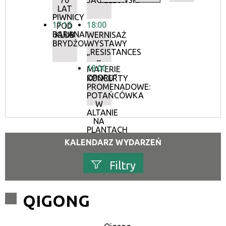
70
JAGIELLOŃSKI
LAT
PIWNICY
17:15
18:00
POD
BARANAMI
KLUB
WERNISAŻ
BRYDŻOWY
WYSTAWY
„RESISTANCES
–
18:00
MATERIE
OPORU”
KONCERTY
PROMENADOWE:
POTAŃCÓWKA
W
ALTANIE
NA
PLANTACH
KALENDARZ WYDARZEŃ
Filtry
Szukana fraza
QIGONG
Kategoria