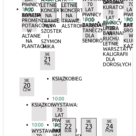
BARANAMI
OPROWADZAN
70
70
PIWNICY
LETNIE
LETNIE
KURATORSKIE
18:00
LAT
LAT
POD
KONCERTY
KONCERTY
70
PIWNICY
PIWN
BARANAMI
KONCERTY
NA
NA
LAT
10:15
18:00
POD
POD
PROMENADOWE:
TRAWIE:
TRAWIE:
17:30
PIWNICY
BARANAMI
BAR
ZAJĘCIA
ARTY
POTAŃCÓWKA
FILIP
ALSTROMERIE
POD
LITERA
TANECZNE
ŚRO
W
SZOSTEK
BARANAMI
W
DLA
W
ALTANIE
I
RUCHU.
SENIORÓW
KLUB
NA
SZYMON
LETNIE
KAZI
PLANTACH
MIKA
WARSZTATY
KALIGRAFII
SIE
21
DLA
PIĄ
DOROSŁYCH
KSIĄŻKOBIEG
SIE
20
CZW
10:00
KSIĄŻKOBIEG
WYSTAWA:
70
LAT
PIWNICY
SIE
SIE
SIE
10:00
10:00
22
23
24
POD
BARANAMI
WYSTAWA:
PIKNIK
SOB
NIE
PON