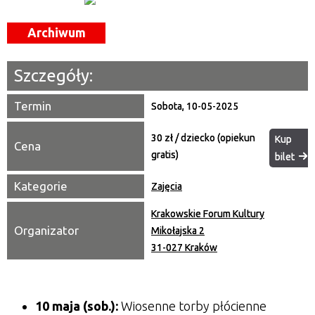
Miejsce
Archiwum
Organizator
Szczegóły:
Promowane
Termin
Sobota, 10-05-2025
30 zł / dziecko (opiekun
Kup
Cena
gratis)
bilet
Kategorie
Zajęcia
Krakowskie Forum Kultury
Organizator
Mikołajska 2
31-027 Kraków
10 maja (sob.):
Wiosenne torby płócienne