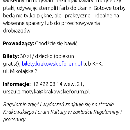
wiosennymi motywami takimi jak kwiaty, motyle czy
ptaki, używając stempli i farb do tkanin. Gotowe torby
będą nie tylko piękne, ale i praktyczne – idealne na
wiosenne spacery lub do przechowywania
drobiazgów.
Prowadzący:
Chodźcie się bawić
Bilety:
30 zł / dziecko (opiekun
gratis!),
bilety.krakowskieforum.pl
lub KFK,
ul. Mikołajska 2
Informacje:
1
2 422 08 14 wew. 21
,
urszula.motyka@krakowskieforum.pl
Regulamin zajęć i wydarzeń znajduje się na stronie
Krakowskiego Forum Kultury w zakładce Regulaminy i
procedury.