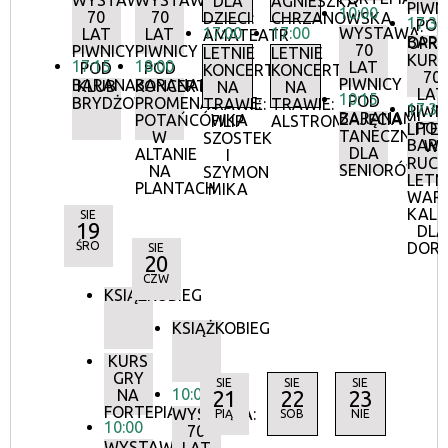
WYSTAWA:
WYSTAWA:
DLA
AGNIESZKA
PIWN
10:00
70
70
DZIECI:
CHRZANOWSKA
17:30
POD
17:00
17:00
WYSTAWA:
LAT
LAT
AMATEATR
BAR
OPR
70
PIWNICY
PIWNICY
LETNIE
LETNIE
KURA
17:15
18:00
LAT
POD
POD
KONCERTY
KONCERTY
70
PIWNICY
BARANAMI
BARANAMI
KLUB
KONCERTY
NA
NA
LAT
10:15
POD
BRYDŻOWY
PROMENADOWE:
TRAWIE:
TRAWIE:
17:30
PIWN
BARANAMI
ZAJĘCIA
POTAŃCÓWKA
FILIP
ALSTROMERIE
POD
LITE
TANECZNE
W
SZOSTEK
BAR
W
DLA
ALTANIE
I
RUCH
SENIORÓW
NA
SZYMON
LETN
PLANTACH
MIKA
WAR
KALI
SIE
19
DLA
ŚRO
DOR
SIE
20
CZW
KSIĄŻKOBIEG
KSIĄŻKOBIEG
KURS
GRY
SIE
SIE
SIE
10:00
NA
21
22
23
FORTEPIANIE
WYSTAWA:
PIĄ
SOB
NIE
10:00
70
WYSTAWA: