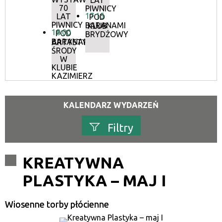
LAT
70
PIWNICY
17:15
LAT
POD
PIWNICY
BARANAMI
KLUB
18:00
POD
BRYDŻOWY
BARANAMI
ARTYSTYCZNE
ŚRODY
W
KLUBIE
KAZIMIERZ
KALENDARZ WYDARZEŃ
Filtry
Szukana fraza
KREATYWNA
PLASTYKA – MAJ I
Kategoria
Wiosenne torby płócienne
Trwające w zakresie
—