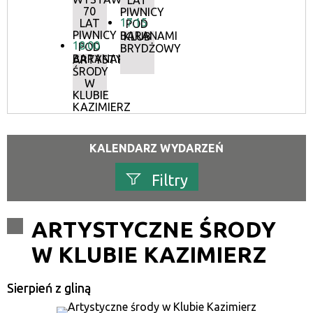
LAT
70
PIWNICY
17:15
LAT
POD
PIWNICY
BARANAMI
KLUB
18:00
POD
BRYDŻOWY
BARANAMI
ARTYSTYCZNE
ŚRODY
W
KLUBIE
KAZIMIERZ
KALENDARZ WYDARZEŃ
Filtry
Szukana fraza
ARTYSTYCZNE ŚRODY
W KLUBIE KAZIMIERZ
Kategoria
Sierpień z gliną
Trwające w zakresie
—