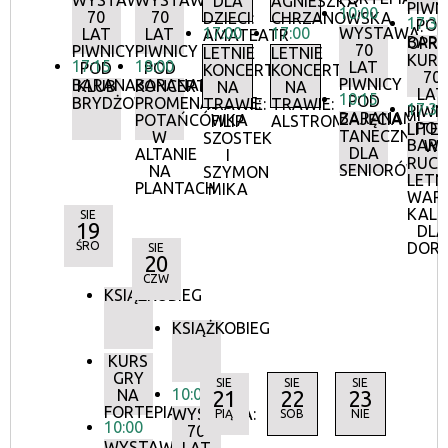
WYSTAWA:
WYSTAWA:
DLA
AGNIESZKA
PIWN
10:00
70
70
DZIECI:
CHRZANOWSKA
17:30
POD
17:00
17:00
WYSTAWA:
LAT
LAT
AMATEATR
BAR
OPR
70
PIWNICY
PIWNICY
LETNIE
LETNIE
KURA
17:15
18:00
LAT
POD
POD
KONCERTY
KONCERTY
70
PIWNICY
BARANAMI
BARANAMI
KLUB
KONCERTY
NA
NA
LAT
10:15
POD
BRYDŻOWY
PROMENADOWE:
TRAWIE:
TRAWIE:
17:30
PIWN
BARANAMI
ZAJĘCIA
POTAŃCÓWKA
FILIP
ALSTROMERIE
POD
LITE
TANECZNE
W
SZOSTEK
BAR
W
DLA
ALTANIE
I
RUCH
SENIORÓW
NA
SZYMON
LETN
PLANTACH
MIKA
WAR
KALI
SIE
19
DLA
ŚRO
DOR
SIE
20
CZW
KSIĄŻKOBIEG
KSIĄŻKOBIEG
KURS
GRY
SIE
SIE
SIE
10:00
NA
21
22
23
FORTEPIANIE
WYSTAWA:
PIĄ
SOB
NIE
10:00
70
WYSTAWA: