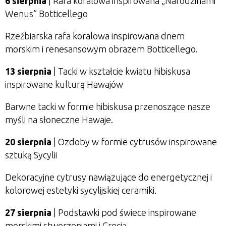
6 sierpnia
| Rafa koralowa inspirowana „Narodzinami
Wenus” Botticellego
Rzeźbiarska rafa koralowa inspirowana dnem
morskim i renesansowym obrazem Botticellego.
13 sierpnia
| Tacki w kształcie kwiatu hibiskusa
inspirowane kulturą Hawajów
Barwne tacki w formie hibiskusa przenoszące nasze
myśli na słoneczne Hawaje.
20 sierpnia
| Ozdoby w formie cytrusów inspirowane
sztuką Sycylii
Dekoracyjne cytrusy nawiązujące do energetycznej i
kolorowej estetyki sycylijskiej ceramiki.
27 sierpnia
| Podstawki pod świece inspirowane
morskimi stworzeniami i Grecją