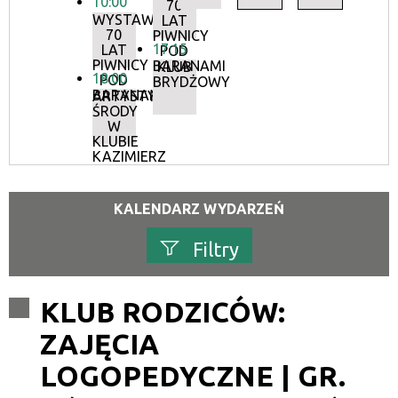
10:00
70
WYSTAWA:
LAT
70
PIWNICY
17:15
LAT
POD
PIWNICY
BARANAMI
KLUB
18:00
POD
BRYDŻOWY
BARANAMI
ARTYSTYCZNE
ŚRODY
W
KLUBIE
KAZIMIERZ
KALENDARZ WYDARZEŃ
Filtry
Szukana fraza
KLUB RODZICÓW:
ZAJĘCIA
Kategoria
LOGOPEDYCZNE | GR.
Trwające w zakresie