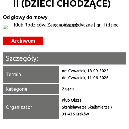
II (DZIECI CHODZĄCE)
—
Miejsce
Od głowy do mowy
Organizator
Archiwum
Promowane
Szczegóły:
od:
Czwartek, 18-09-2025
Termin
do:
Czwartek, 11-06-2026
Kategorie
Zajęcia
Klub Olsza
Organizator
Stanisława ze Skalbmierza 7
31-436 Kraków