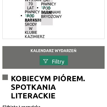
LAT
70
PIWNICY
17:15
LAT
POD
PIWNICY
BARANAMI
KLUB
18:00
POD
BRYDŻOWY
BARANAMI
ARTYSTYCZNE
ŚRODY
W
KLUBIE
KAZIMIERZ
KALENDARZ WYDARZEŃ
Filtry
Szukana fraza
KOBIECYM PIÓREM.
SPOTKANIA
Kategoria
LITERACKIE
Trwające w zakresie
—