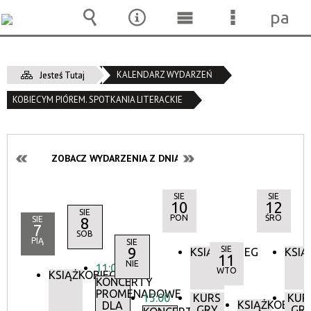
pane
Wyszukiwarka
Narzędzia
Menu
Menu
główne
szczegóło
KALENDARZ WYDARZEŃ
Jesteś Tutaj
KOBIECYM PIÓREM. SPOTKANIA LITERACKIE
ZOBACZ WYDARZENIA Z DNIA:
SIE
SIE
10
12
SIE
PON
ŚRO
SIE
8
7
SOB
PIĄ
SIE
9
SIE
KSIĄŻKOBIEG
KSIĄ
11
NIE
11:00
WTO
KSIĄŻKOBIEG
KONCERTY
PROMENADOWE
15:00
KURS
KUR
KSIĄŻKOBIEG
DLA
GRY
GR