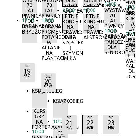
WYSTAWA:
WYSTAWA:
DLA
AGNIESZKA
PIWN
10:00
70
70
DZIECI:
CHRZANOWSKA
17:30
POD
17:00
17:00
WYSTAWA:
LAT
LAT
AMATEATR
BAR
OPR
70
PIWNICY
PIWNICY
LETNIE
LETNIE
KURA
17:15
18:00
LAT
POD
POD
KONCERTY
KONCERTY
70
PIWNICY
BARANAMI
BARANAMI
KLUB
KONCERTY
NA
NA
LAT
10:15
POD
BRYDŻOWY
PROMENADOWE:
TRAWIE:
TRAWIE:
17:30
PIWN
BARANAMI
ZAJĘCIA
POTAŃCÓWKA
FILIP
ALSTROMERIE
POD
LITE
TANECZNE
W
SZOSTEK
BAR
W
DLA
ALTANIE
I
RUCH
SENIORÓW
NA
SZYMON
LETN
PLANTACH
MIKA
WAR
KALI
SIE
19
DLA
ŚRO
DOR
SIE
20
CZW
KSIĄŻKOBIEG
KSIĄŻKOBIEG
KURS
GRY
SIE
SIE
SIE
10:00
NA
21
22
23
FORTEPIANIE
WYSTAWA:
PIĄ
SOB
NIE
10:00
70
WYSTAWA: