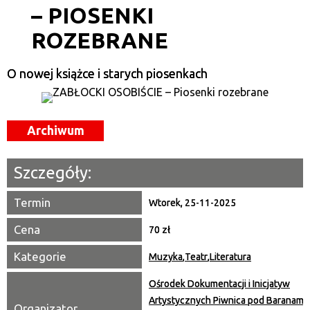
– PIOSENKI
Kategoria
ROZEBRANE
Trwające w zakresie
—
O nowej książce i starych piosenkach
Miejsce
Archiwum
Organizator
Promowane
Szczegóły:
Termin
Wtorek, 25-11-2025
Cena
70 zł
Kategorie
Muzyka
,
Teatr
,
Literatura
Ośrodek Dokumentacji i Inicjatyw
Artystycznych Piwnica pod Baranami
Organizator