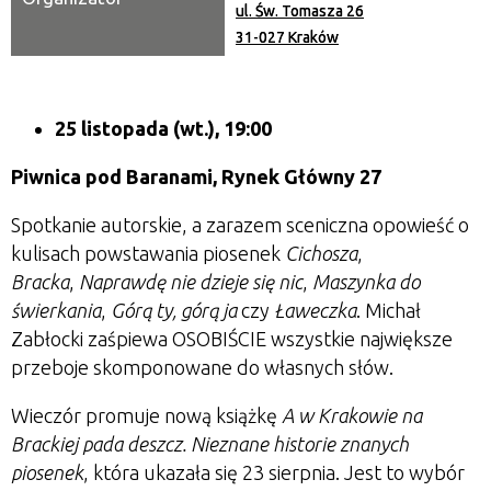
ul. Św. Tomasza 26
31-027 Kraków
25 listopada (wt.), 19:00
Piwnica pod Baranami, Rynek Główny 27
Spotkanie autorskie, a zarazem sceniczna opowieść o
kulisach powstawania piosenek
Cichosza
,
Bracka
,
Naprawdę nie dzieje się nic
,
Maszynka do
świerkania
,
Górą ty, górą ja
czy
Ławeczka
. Michał
Zabłocki zaśpiewa OSOBIŚCIE wszystkie największe
przeboje skomponowane do własnych słów.
Wieczór promuje nową książkę
A w Krakowie na
Brackiej pada deszcz. Nieznane historie znanych
piosenek
, która ukazała się 23 sierpnia. Jest to wybór