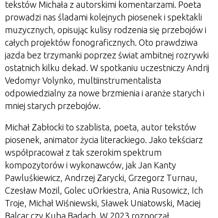
tekstów Michała z autorskimi komentarzami. Poeta
prowadzi nas śladami kolejnych piosenek i spektakli
muzycznych, opisując kulisy rodzenia się przebojów i
całych projektów fonograficznych. Oto prawdziwa
jazda bez trzymanki poprzez świat ambitnej rozrywki
ostatnich kilku dekad. W spotkaniu uczestniczy Andrij
Vedomyr Volynko, multiinstrumentalista
odpowiedzialny za nowe brzmienia i aranże starych i
mniej starych przebojów.
Michał Zabłocki to szablista, poeta, autor tekstów
piosenek, animator życia literackiego. Jako tekściarz
współpracował z tak szerokim spektrum
kompozytorów i wykonawców, jak Jan Kanty
Pawluśkiewicz, Andrzej Zarycki, Grzegorz Turnau,
Czesław Mozil, Golec uOrkiestra, Ania Rusowicz, Ich
Troje, Michał Wiśniewski, Sławek Uniatowski, Maciej
Balcar czy Kuba Badach. W 2023 rozpoczął