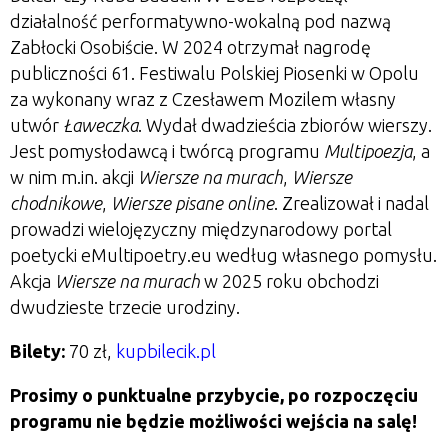
działalność performatywno-wokalną pod nazwą
Zabłocki Osobiście. W 2024 otrzymał nagrodę
publiczności 61. Festiwalu Polskiej Piosenki w Opolu
za wykonany wraz z Czesławem Mozilem własny
utwór
Ławeczka
. Wydał dwadzieścia zbiorów wierszy.
Jest pomysłodawcą i twórcą programu
Multipoezja
, a
w nim m.in. akcji
Wiersze na murach
,
Wiersze
chodnikowe
,
Wiersze pisane online
. Zrealizował i nadal
prowadzi wielojęzyczny międzynarodowy portal
poetycki eMultipoetry.eu według własnego pomysłu.
Akcja
Wiersze na murach
w 2025 roku obchodzi
dwudzieste trzecie urodziny.
Bilety:
70 zł,
kupbilecik.pl
Prosimy o punktualne przybycie, po rozpoczęciu
programu nie będzie możliwości wejścia na salę!