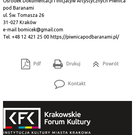
Ośrodek Dokumentacji i Inicjatyw Artystycznych Piwnica
pod Baranami
ul. Św. Tomasza 26
31-027 Kraków
e-mail
bomicek@gmail.com
Tel. +48 12 421 25 00
https://piwnicapodbaranami.pl/
Pdf
Drukuj
Powrót
Kontakt