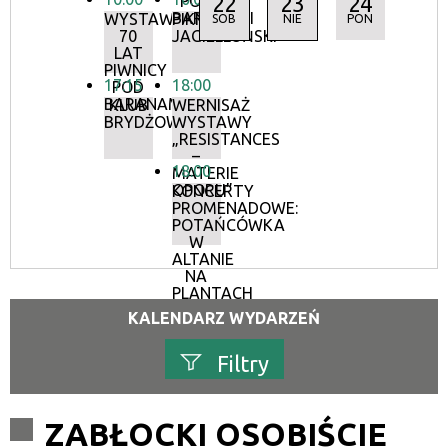
22
23
24
POD
BARANAMI
WYSTAWA:
PIKNIK
SOB
NIE
PON
70
JAGIELLOŃSKI
LAT
PIWNICY
17:15
18:00
POD
BARANAMI
KLUB
WERNISAŻ
BRYDŻOWY
WYSTAWY
„RESISTANCES
–
18:00
MATERIE
OPORU”
KONCERTY
PROMENADOWE:
POTAŃCÓWKA
W
ALTANIE
NA
PLANTACH
KALENDARZ WYDARZEŃ
Filtry
Szukana fraza
ZABŁOCKI OSOBIŚCIE