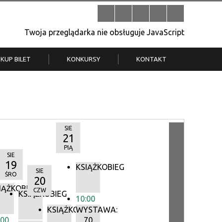
Twoja przeglądarka nie obsługuje JavaScript
KUP BILET
KONKURSY
KONTAKT
| V
Klub Strych
TWOJA DZIELNICA, TWÓJ FILM
. T.
– konkurs na krótkometrażówkę
SIE
21
PIĄ
SIE
19
KSIĄŻKOBIEG
SIE
ŚRO
20
IĄŻKOBIEG
CZW
IEG
KSIĄŻKOBIEG
10:00
KSIĄŻKOBIEG
WYSTAWA:
:00
70