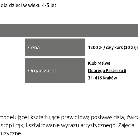
Kategori
Trwające w zakresie
Miejsce
Cena
1200 zł / cały kurs (30 zaj
Organiza
Klub Malwa
Promowa
Organizator
Dobrego Pasterza 6
31-416 Kraków
odelujące i kształtujące prawidłową postawę ciała, ćwic
tóp i rąk, kształtowanie wyrazu artystycznego. Zajęcia
muzyczne.