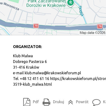
ORGANIZATOR:
Klub Malwa
Dobrego Pasterza 6
31-416 Kraków
e-mail
klub.malwa@krakowskieforum.pl
Tel. +48 12 411 61 16
https://krakowskieforum.pl/stro
3519-klub_malwa.html
Pdf
Drukuj
Powrót
K