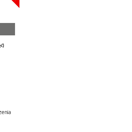
a
—
ęć)
tor
ne
zenia