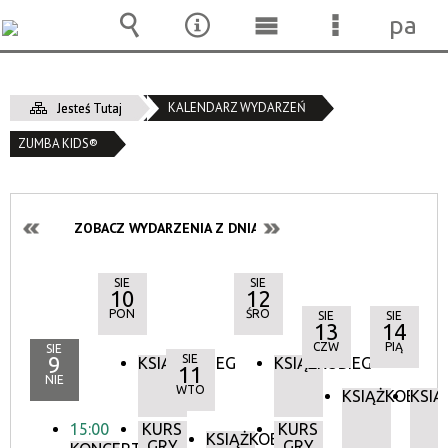
pane
Wyszukiwarka
Narzędzia
Menu
Menu
główne
szczegóło
KALENDARZ WYDARZEŃ
Jesteś Tutaj
ZUMBA KIDS®
ZOBACZ WYDARZENIA Z DNIA:
SIE
SIE
10
12
PON
ŚRO
SIE
SIE
13
14
CZW
PIĄ
SIE
9
SIE
KSIĄŻKOBIEG
KSIĄŻKOBIEG
11
NIE
WTO
KSIĄŻKOBIEG
KSIĄ
15:00
KURS
KURS
KSIĄŻKOBIEG
GRY
GRY