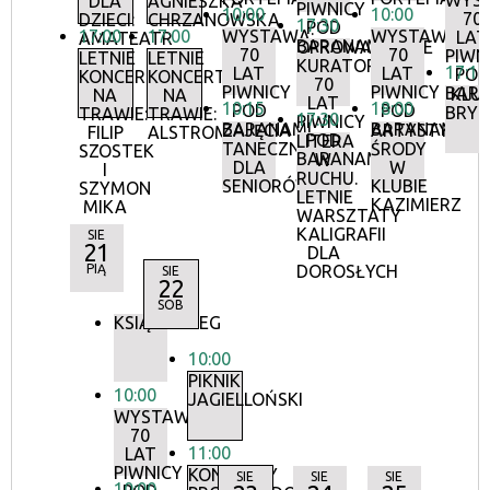
WYS
DLA
AGNIESZKA
PIWNICY
10:00
10:00
70
DZIECI:
CHRZANOWSKA
17:30
POD
17:00
17:00
WYSTAWA:
WYSTAWA:
LAT
AMATEATR
BARANAMI
OPROWADZANIE
70
70
PIWN
LETNIE
LETNIE
KURATORSKIE:
17:15
LAT
LAT
POD
KONCERTY
KONCERTY
70
PIWNICY
PIWNICY
BAR
KLU
NA
NA
LAT
10:15
18:00
POD
POD
BRY
TRAWIE:
TRAWIE:
17:30
PIWNICY
BARANAMI
BARANAMI
ZAJĘCIA
ARTYSTYCZN
FILIP
ALSTROMERIE
POD
LITERA
TANECZNE
ŚRODY
SZOSTEK
BARANAMI
W
DLA
W
I
RUCHU.
SENIORÓW
KLUBIE
SZYMON
LETNIE
KAZIMIERZ
MIKA
WARSZTATY
KALIGRAFII
SIE
21
DLA
PIĄ
DOROSŁYCH
SIE
22
SOB
KSIĄŻKOBIEG
10:00
PIKNIK
10:00
JAGIELLOŃSKI
WYSTAWA:
70
11:00
LAT
PIWNICY
KONCERTY
SIE
SIE
SIE
10:00