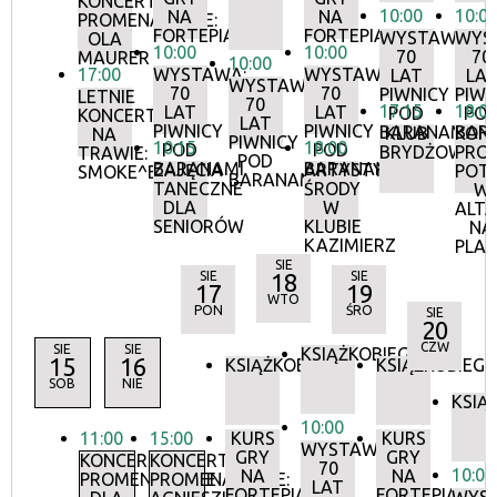
KONCERTY
10:00
10:0
NA
NA
PROMENADOWE:
FORTEPIANIE
FORTEPIANIE
WYSTAWA:
WYS
OLA
10:00
10:00
70
70
MAURER
10:00
17:00
WYSTAWA:
WYSTAWA:
LAT
LA
WYSTAWA:
70
70
PIWNICY
PIWN
LETNIE
70
17:15
18:0
LAT
LAT
POD
PO
KONCERTY
LAT
PIWNICY
PIWNICY
BARANAMI
BAR
KLUB
KON
NA
PIWNICY
10:15
18:00
POD
POD
BRYDŻOWY
PRO
TRAWIE:
POD
BARANAMI
BARANAMI
ZAJĘCIA
ARTYSTYCZNE
POT
SMOKE^BLUES
BARANAMI
TANECZNE
ŚRODY
W
DLA
W
ALTA
SENIORÓW
KLUBIE
NA
KAZIMIERZ
PLA
SIE
SIE
18
SIE
17
19
WTO
PON
ŚRO
SIE
20
CZW
SIE
SIE
KSIĄŻKOBIEG
15
16
KSIĄŻKOBIEG
KSIĄŻKOBIEG
SOB
NIE
KSIĄ
10:00
11:00
15:00
KURS
KURS
WYSTAWA:
GRY
GRY
KONCERTY
KONCERTY
70
10:00
NA
NA
PROMENADOWE
PROMENADOWE:
LAT
FORTEPIANIE
FORTEPIANIE