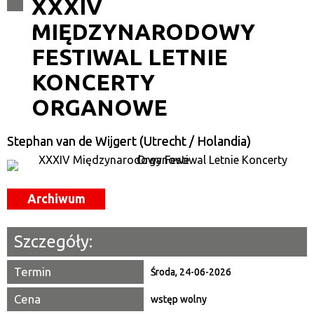
XXXIV
MIĘDZYNARODOWY
Kategoria
FESTIWAL LETNIE
Trwające w zakresie
KONCERTY
—
ORGANOWE
Miejsce
Stephan van de Wijgert (Utrecht / Holandia)
Organizator
Promowane
Archiwum
Szczegóły:
Termin
Środa, 24-06-2026
Cena
wstęp wolny