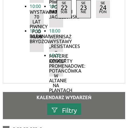
PIWNICY
SIE
SIE
SIE
10:00
10:00
22
23
24
POD
BARANAMI
WYSTAWA:
PIKNIK
SOB
NIE
PON
70
JAGIELLOŃSKI
LAT
PIWNICY
17:15
18:00
POD
BARANAMI
KLUB
WERNISAŻ
BRYDŻOWY
WYSTAWY
„RESISTANCES
–
18:00
MATERIE
OPORU”
KONCERTY
PROMENADOWE:
POTAŃCÓWKA
W
ALTANIE
NA
PLANTACH
KALENDARZ WYDARZEŃ
Filtry
Szukana fraza