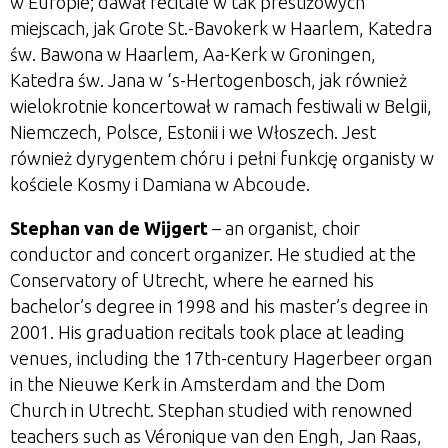
w Europie; dawał recitale w tak prestiżowych
miejscach, jak Grote St.-Bavokerk w Haarlem, Katedra
św. Bawona w Haarlem, Aa-Kerk w Groningen,
Katedra św. Jana w ‘s-Hertogenbosch, jak również
wielokrotnie koncertował w ramach festiwali w Belgii,
Niemczech, Polsce, Estonii i we Włoszech. Jest
również dyrygentem chóru i pełni funkcję organisty w
kościele Kosmy i Damiana w Abcoude.
Stephan van de Wijgert
– an organist, choir
conductor and concert organizer. He studied at the
Conservatory of Utrecht, where he earned his
bachelor’s degree in 1998 and his master’s degree in
2001. His graduation recitals took place at leading
venues, including the 17th-century Hagerbeer organ
in the Nieuwe Kerk in Amsterdam and the Dom
Church in Utrecht. Stephan studied with renowned
teachers such as Véronique van den Engh, Jan Raas,