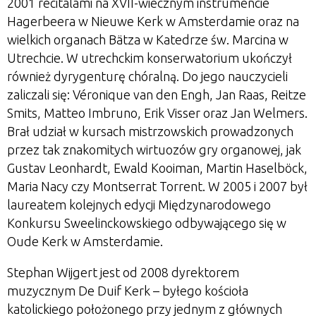
2001 recitalami na XVII-wiecznym instrumencie
Hagerbeera w Nieuwe Kerk w Amsterdamie oraz na
wielkich organach Bätza w Katedrze św. Marcina w
Utrechcie. W utrechckim konserwatorium ukończył
również dyrygenturę chóralną. Do jego nauczycieli
zaliczali się: Véronique van den Engh, Jan Raas, Reitze
Smits, Matteo Imbruno, Erik Visser oraz Jan Welmers.
Brał udział w kursach mistrzowskich prowadzonych
przez tak znakomitych wirtuozów gry organowej, jak
Gustav Leonhardt, Ewald Kooiman, Martin Haselböck,
Maria Nacy czy Montserrat Torrent. W 2005 i 2007 był
laureatem kolejnych edycji Międzynarodowego
Konkursu Sweelinckowskiego odbywającego się w
Oude Kerk w Amsterdamie.
Stephan Wijgert jest od 2008 dyrektorem
muzycznym De Duif Kerk – byłego kościoła
katolickiego położonego przy jednym z głównych