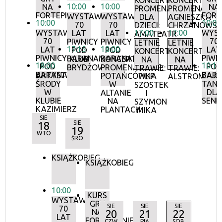
KONCERTY
KONCERTY
10:00
10:00
NA
NA
PROMENADOWE
PROMENADOW
FORTEPIANIE
FORT
WYSTAWA:
WYSTAWA:
DLA
AGNIESZKA
10:00
10:00
70
70
DZIECI:
CHRZANOWS
WYSTAWA:
17:00
17:00
WYS
LAT
LAT
AMATEATR
70
70
PIWNICY
PIWNICY
LETNIE
LETNIE
17:15
18:00
LAT
LAT
POD
POD
KONCERTY
KONCERTY
PIWNICY
PIWN
BARANAMI
BARANAMI
KLUB
KONCERTY
NA
NA
18:00
10:15
POD
POD
BRYDŻOWY
PROMENADOWE:
TRAWIE:
TRAWIE:
BARANAMI
BAR
ARTYSTYCZNE
ZAJĘ
POTAŃCÓWKA
FILIP
ALSTROMERIE
ŚRODY
TANE
W
SZOSTEK
W
DLA
ALTANIE
I
KLUBIE
SEN
NA
SZYMON
KAZIMIERZ
PLANTACH
MIKA
SIE
18
SIE
19
WTO
ŚRO
KSIĄŻKOBIEG
KSIĄŻKOBIEG
10:00
KURS
WYSTAWA:
GRY
SIE
SIE
SIE
70
NA
20
21
22
LAT
FORTEPIANIE
CZW
PIĄ
SOB