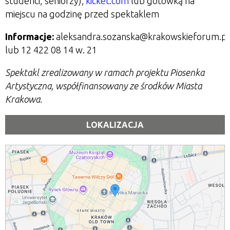
studenci, seniorzy);
kicket.com
lub gotówką na
miejscu na godzinę przed spektaklem
Informacje:
aleksandra.sozanska@krakowskieforum.pl
lub 12 422 08 14 w. 21
Spektakl zrealizowany w ramach projektu Piosenka
Artystyczna, współfinansowany ze środków Miasta
Krakowa.
LOKALIZACJA