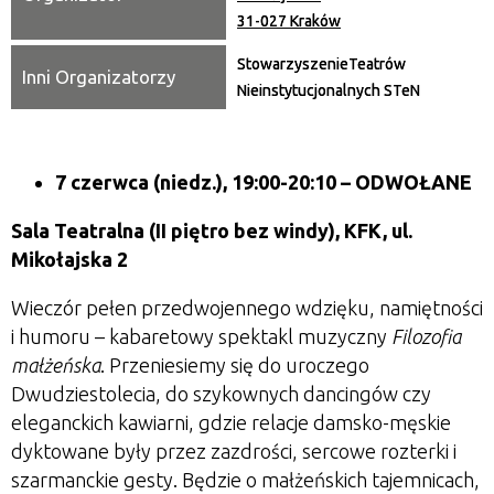
31-027 Kraków
StowarzyszenieTeatrów
Inni Organizatorzy
Nieinstytucjonalnych STeN
7 czerwca (niedz.), 19:00-20:10 – ODWOŁANE
Sala Teatralna (II piętro bez windy), KFK, ul.
Mikołajska 2
Wieczór pełen przedwojennego wdzięku, namiętności
i humoru – kabaretowy spektakl muzyczny
Filozofia
małżeńska
. Przeniesiemy się do uroczego
Dwudziestolecia, do szykownych dancingów czy
eleganckich kawiarni, gdzie relacje damsko-męskie
dyktowane były przez zazdrości, sercowe rozterki i
szarmanckie gesty. Będzie o małżeńskich tajemnicach,