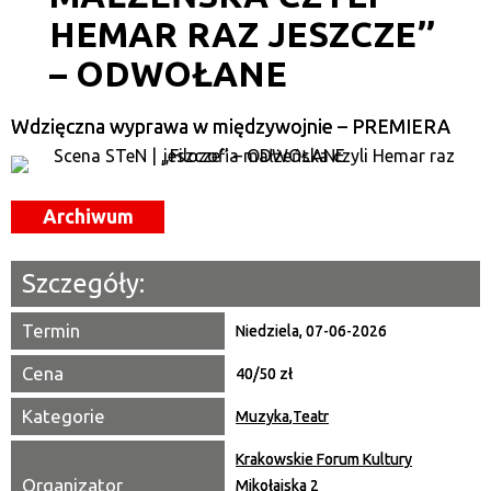
Trwające w zakresie
HEMAR RAZ JESZCZE’’
—
– ODWOŁANE
Miejsce
Wdzięczna wyprawa w międzywojnie – PREMIERA
Organizator
Promowane
Archiwum
Szczegóły:
Termin
Niedziela, 07-06-2026
Cena
40/50 zł
Kategorie
Muzyka
,
Teatr
Krakowskie Forum Kultury
Organizator
Mikołajska 2