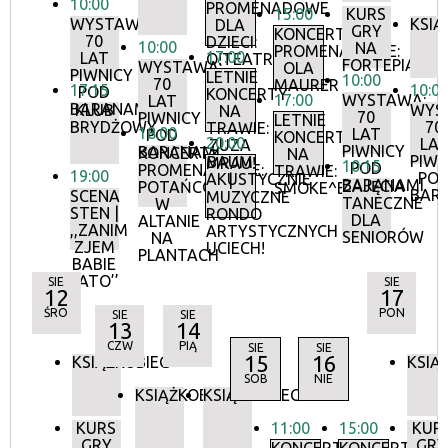
10:00
PROMENADOWE
15:00
KURS
WYSTAWA:
KSIĄ
DLA
GRY
KONCERTY
70
DZIECI:
10:00
NA
PROMENADOWE:
17:00
LAT
O!TEATR
FORTEPIANIE
WYSTAWA:
OLA
PIWNICY
LETNIE
10:00
70
MAURER
17:15
10:0
POD
KONCERTY
17:00
WYSTAWA:
LAT
BARANAMI
KLUB
WYS
NA
70
PIWNICY
LETNIE
BRYDŻOWY
70
TRAWIE:
18:00
LAT
POD
KONCERTY
20:00
LA
ZUZA
PIWNICY
BARANAMI
KONCERTY
NA
PIWN
BAUM
MRAU!
10:15
POD
PROMENADOWE:
TRAWIE:
19:00
PO
AKUSTYCZNIE
|
BARANAMI
ZAJĘCIA
POTAŃCÓWKA
SMOKE^BLUES
BAR
SCENA
MUZYCZNE
TANECZNE
W
STEN |
RONDO
DLA
ALTANIE
,,ZANIM
ARTYSTYCZNYCH
SENIORÓW
NA
ZJEM
UCIECH!
PLANTACH
BABIE
LATO’’
SIE
SIE
12
17
ŚRO
PON
SIE
SIE
13
14
CZW
PIĄ
SIE
SIE
15
16
KSIĄŻKOBIEG
KSIĄ
SOB
NIE
KSIĄŻKOBIEG
KSIĄŻKOBIEG
KURS
11:00
15:00
KUR
GRY
GRY