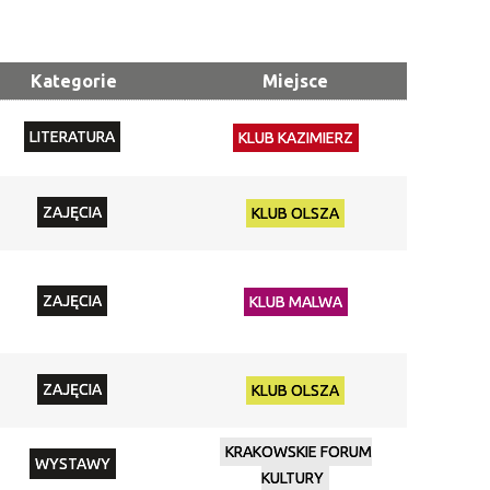
Trwające w
—
zakresie
Kategorie
Miejsce
Miejsce
LITERATURA
KLUB KAZIMIERZ
Organizator
Promowane
ZAJĘCIA
KLUB OLSZA
ZAJĘCIA
KLUB MALWA
ZAJĘCIA
KLUB OLSZA
KRAKOWSKIE FORUM
WYSTAWY
KULTURY