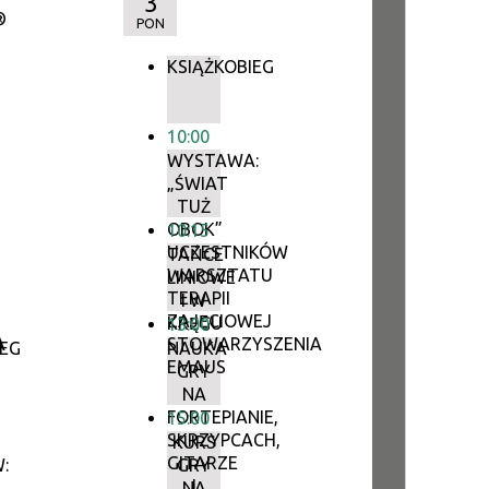
3
®
PON
KSIĄŻKOBIEG
10:00
WYSTAWA:
„ŚWIAT
TUŻ
OBOK”
10:15
UCZESTNIKÓW
TAŃCE
WARSZTATU
LINIOWE
TERAPII
I W
ZAJĘCIOWEJ
KRĘGU
13:00
A
STOWARZYSZENIA
IEG
NAUKA
EMAUS
GRY
NA
FORTEPIANIE,
15:00
SKRZYPCACH,
KURS
GITARZE
:
GRY
I
NA