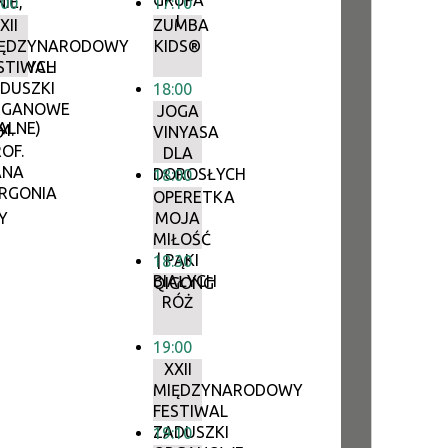
GRUPA
IE,
:00
17:10
I
CH,
XII
ZUMBA
IĘDZYNARODOWY
KIDS®
CZNYCH
STIWAL
DUSZKI
18:00
RGANOWE
JOGA
ALNE)
M.
O
VINYASA
OF.
DLA
ANA
DOROSŁYCH
18:00
RGONIA
OPERETKA
Y
MOJA
MIŁOŚĆ
| PĄKI
18:30
BIAŁYCH
QIGONG
RÓŻ
19:00
XXII
MIĘDZYNARODOWY
FESTIWAL
ZADUSZKI
19:10