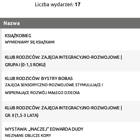
Liczba wydarzeń:
17
Nazwa
KSIĄŻKOBIEG
WYMIENIAMY SIĘ KSIĄŻKAMI
KLUB RODZICÓW: ZAJĘCIA INTEGRACYJNO-ROZWOJOWE |
GRUPA I (0-1,5 ROKU)
KLUB RODZICÓW: BYSTRY BOBAS
ZAJĘCIA SENSORYCZNO-ROZWOJOWE STYMULUJĄCE I
WSPIERAJĄCE ROZWÓJ MAŁEGO DZIECKA
KLUB RODZICÓW: ZAJĘCIA INTEGRACYJNO-ROZWOJOWE |
GR. II (1,5-3 LATA)
WYSTAWA: „INACZEJ” EDWARDA DUDY
NIEZNANE OBLICZE KORY