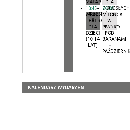
MALARSTWO
DLA
–
DOROSŁYCH
18:45
20:00
WRZESIEŃ
ZAJĘCIA
MILONGA
II
TEATRALNE
W
DLA
PIWNICY
DZIECI
POD
(10-14
BARANAMI
LAT)
–
PAŹDZIERNI
KALENDARZ WYDARZEŃ