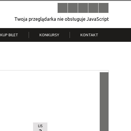
Twoja przeglądarka nie obsługuje JavaScript
KUP BILET
KONKURSY
KONTAKT
| V
Klub Strych
TWOJA DZIELNICA, TWÓJ FILM
. T.
– konkurs na krótkometrażówkę
LIS