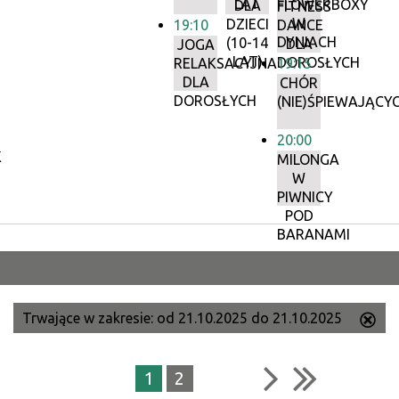
LAT
FLOWERBOXY
DLA
FITNESS
W
DZIECI
19:10
DANCE
DYNIACH
(10-14
DLA
JOGA
LAT)
DOROSŁYCH
RELAKSACYJNA
19:15
DLA
CHÓR
DOROSŁYCH
(NIE)ŚPIEWAJĄCY
20:00
K
MILONGA
W
PIWNICY
POD
BARANAMI
–
PAŹDZIERNIK
Trwające w zakresie:
od 21.10.2025 do 21.10.2025
Us
ten
filtr
1
2