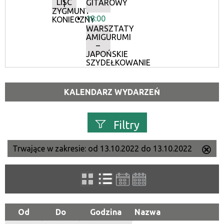
LIŚĆ
|
GITAROWY
ZYGMUNT
18:00
KONIECZNY
WARSZTATY
AMIGURUMI
–
JAPOŃSKIE
SZYDEŁKOWANIE
KALENDARZ WYDARZEŃ
Filtry
Trwające w zakresie:
od 13.10.2022 do 13.10.2022
Us
Szukana fraza
ten
filtr
Kategoria
Od
Do
Godzina
Nazwa