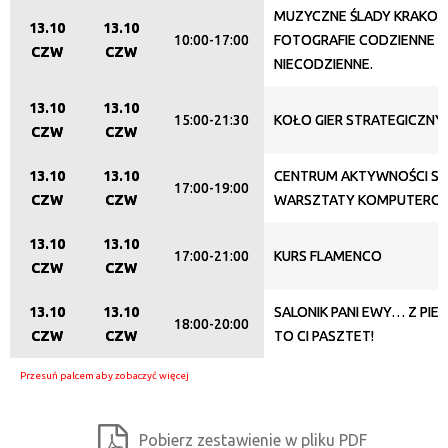
MUZYCZNE ŚLADY KRAKOW
Trwające w zakresie
13.10
13.10
10:00-17:00
FOTOGRAFIE CODZIENNE I
CZW
CZW
—
NIECODZIENNE.
Miejsce
13.10
13.10
15:00-21:30
KOŁO GIER STRATEGICZNY
CZW
CZW
13.10
13.10
CENTRUM AKTYWNOŚCI SE
Organizator
17:00-19:00
CZW
CZW
WARSZTATY KOMPUTERO
13.10
13.10
17:00-21:00
KURS FLAMENCO
Promowane
CZW
CZW
13.10
13.10
SALONIK PANI EWY… Z PIEP
18:00-20:00
CZW
CZW
TO CI PASZTET!
Pobierz zestawienie w pliku PDF