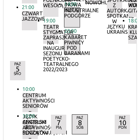
POZNAJEMY
SPOTKANIE
JESI
NOWOHUCKIE
14:00
(NOWA
WOK
WESOŁĄ
Z
KUR
21:00
HUTA)
INDUSTRIALNE
AUTORKĄ.
GIT
CZWARTKI
PODGÓRZE
SPOTKANIE
JAZZOWE
19:00
18:0
W
JĘZYKU
TEATR
KRA
20:00
UKRAIŃSKIM.
STYGMATOR
KLU
KABARET
ZAPRASZA
SZA
PIWNICY
NA
POD
INAUGURACJĘ
BARANAMI
SEZONU
POETYCKO-
TEATRALNEGO
PAŹ
5
2022/2023
ŚRO
10:00
CENTRUM
AKTYWNOŚCI
SENIORÓW
–
10:00
JĘZYK
PAŹ
PAŹ
PAŹ
7
8
10
ANGIELSKI
CENTRUM
DLA
AKTYWNOŚCI
PIĄ
SOB
PON
POCZĄTKUJĄCYCH
SENIORÓW
–