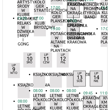
KRYSTIAN
ARTYSTYCZNE
KOŁO
KLUB
TRUCHALSKI
KRAKÓW
KONCERTY
ŚRODY
GIER
17:00
16:3
OLS
NA
PROMENADOW
W
STRATEGICZNYCH
KOŁO
KLU
OKRĄGŁO
TYROLIA
KLUBIE
GIER
ROD
|
BAND
19:00
17:00
KAZIMIERZ
17:00
PLANSZOWYCH
TAŃ
BRUDNE
RELAKS
KLUB
SPRAWKI
OPERETKA
W
BRYDŻOWY
19:00
17:0
–
NA
DŹWIĘKACH
POTAŃCÓWKA
NIEELEGANCKA
KOŁ
CZERWONYM
| MISY
W
HISTORIA
GIE
DYWANIE
I
ALTANIE
KRAKOWA
PLA
GONG
NA
PLANTACH
LIP
LIP
LIP
10
11
12
ŚRO
CZW
PIĄ
LIP
9
WTO
LIP
LIP
KSIĄŻKODZIELNIA
KSIĄŻKODZIELNIA
KSIĄŻKODZIELNIA
13
14
SOB
NIE
KSIĄŻKODZIELNIA
08:00
08:00
08:00
09:45
11:00
LETNIE
LETNIE
LETNIE
KRAKÓW
XIV
PÓŁKOLONIE
PÓŁKOLONIE
PÓŁKOLONIE
08:00
NA
KMT
W
W
W
LETNIE
OKRĄGŁO
DZIE
KLUBIE
KLUBIE
KLUBIE