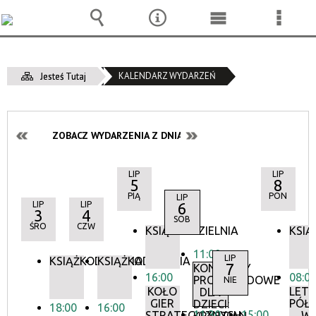
Wyszukiwarka
Narzędzia
Menu
Menu
główne
szcze
KALENDARZ WYDARZEŃ
Jesteś Tutaj
ZOBACZ WYDARZENIA Z DNIA:
LIP
LIP
5
8
PIĄ
PON
LIP
LIP
LIP
6
3
4
SOB
ŚRO
CZW
KSIĄŻKODZIELNIA
KSIĄ
11:00
LIP
KSIĄŻKODZIELNIA
KSIĄŻKODZIELNIA
7
KONCERTY
16:00
08:0
PROMENADOWE
NIE
KOŁO
LETN
DLA
GIER
PÓŁK
DZIECI:
18:00
16:00
11:30
15:00
STRATEGICZNYCH
W