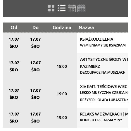
filtr
Kategoria
Od
Do
Godzina
Nazwa
17.07
17.07
KSIĄŻKODZIELNIA
Trwające w zakresie
WYMIENIAMY SIĘ KSIĄŻKAMI
ŚRO
ŚRO
—
ARTYSTYCZNE ŚRODY W KL
17.07
17.07
Miejsce
18:00
KAZIMIERZ
ŚRO
ŚRO
DECOUPAGE NA MUSZLACH
XIV KMT: TEŚCIOWE WIECZ
Organizator
17.07
17.07
LEKKO MUZYCZNA CZESKA KO
19:00
ŚRO
ŚRO
REŻYSERII OLAFA LUBASZENKI
Promowane
17.07
17.07
RELAKS W DŹWIĘKACH | MI
19:00
KONCERT RELAKSACYJNY
ŚRO
ŚRO