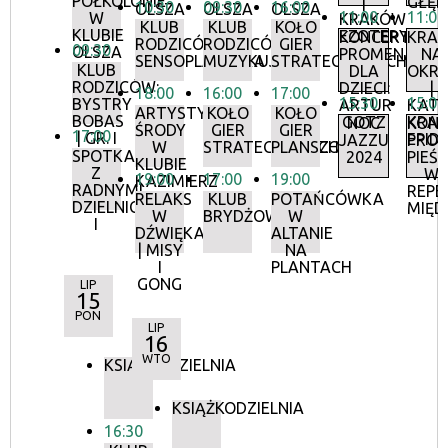
PÓŁKOLONIE
|
GŁĘB
10:30
09:30
16:00
OLSZA
OLSZA
OLSZA
11:00
11:00
W
KRAKÓW
KLUB
KLUB
KOŁO
KLUBIE
EZOTERYCZN
KONCERTY
KRA
RODZICÓW:
RODZICÓW:
GIER
09:30
OLSZA
PROMENADO
NA
SENSOPLASTYKA
MUZYKUJMY!
STRATEGICZNYCH
KLUB
DLA
OKR
RODZICÓW:
DZIECI:
|
18:00
16:00
17:00
15:30
15:00
BYSTRY
ARTUR
KATA
ARTYSTYCZNE
KOŁO
KOŁO
BOBAS
GOTZ
KRAK
NOC
KON
ŚRODY
GIER
GIER
17:00
| GR. I
EPID
JAZZU
PRO
W
STRATEGICZNYCH
PLANSZOWYCH
SPOTKANIE
2024
PIEŚ
KLUBIE
Z
W
19:00
17:00
19:00
KAZIMIERZ
RADNYMI
REPE
RELAKS
KLUB
POTAŃCÓWKA
DZIELNICY
MIĘD
W
BRYDŻOWY
W
I
DŹWIĘKACH
ALTANIE
| MISY
NA
I
PLANTACH
GONG
LIP
15
PON
LIP
16
WTO
KSIĄŻKODZIELNIA
KSIĄŻKODZIELNIA
16:30