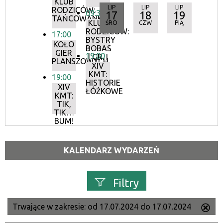
KLUB
LIP
LIP
LIP
RODZICÓW:
09:30
17
18
19
TAŃCOWANKI
KLUB
ŚRO
CZW
PIĄ
RODZICÓW:
17:00
BYSTRY
KOŁO
BOBAS
GIER
19:00
| GR. I
PLANSZOWYCH
XIV
KMT:
19:00
HISTORIE
XIV
ŁÓŻKOWE
KMT:
TIK,
TIK…
BUM!
KALENDARZ WYDARZEŃ
Filtry
Trwające w zakresie:
od 17.07.2024 do 17.07.2024
Us
Szukana fraza
ten