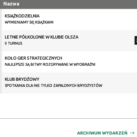
SPACER
Nazwa
filtr
DLA
DOROSŁYCH
KSIĄŻKODZIELNIA
WYMIENIAMY SIĘ KSIĄŻKAMI
LETNIE PÓŁKOLONIE W KLUBIE OLSZA
II TURNUS
KOŁO GIER STRATEGICZNYCH
NAJLEPSZE SĄ BITWY ROZGRYWANE W WYOBRAŹNI
KLUB BRYDŻOWY
SPOTKANIA DLA NIE TYLKO ZAPALONYCH BRYDŻYSTÓW
ARCHIWUM WYDARZEŃ