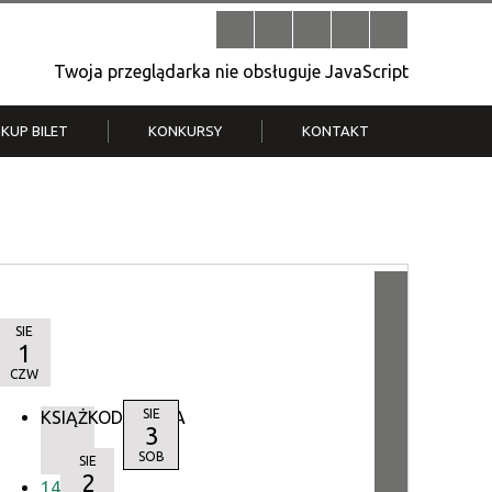
Twoja przeglądarka nie obsługuje JavaScript
KUP BILET
KONKURSY
KONTAKT
| V
Klub Strych
TWOJA DZIELNICA, TWÓJ FILM
. T.
– konkurs na krótkometrażówkę
SIE
1
CZW
SIE
KSIĄŻKODZIELNIA
3
SOB
SIE
2
14:00