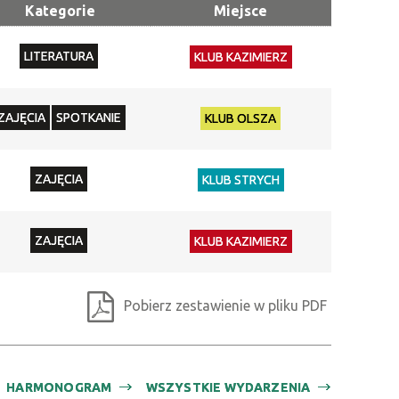
Kategorie
Miejsce
Kategoria
LITERATURA
KLUB KAZIMIERZ
Trwające w
—
zakresie
ZAJĘCIA
SPOTKANIE
KLUB OLSZA
Miejsce
ZAJĘCIA
Organizator
KLUB STRYCH
Promowane
ZAJĘCIA
KLUB KAZIMIERZ
Pobierz zestawienie w pliku PDF
HARMONOGRAM
WSZYSTKIE WYDARZENIA