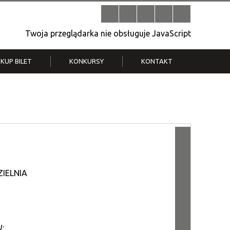
Twoja przeglądarka nie obsługuje JavaScript
KUP BILET
KONKURSY
KONTAKT
| V
Klub Strych
TWOJA DZIELNICA, TWÓJ FILM
. T.
– konkurs na krótkometrażówkę
ZIELNIA
: