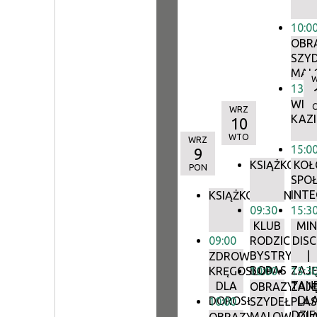
10:0
OBR
SZY
MAL
13:0
WID
WRZ
KAZ
10
WTO
WRZ
15:0
9
KSIĄŻKODZI
KOŁ
PON
SPO
INTE
KSIĄŻKODZIELNIA
09:30
15:3
KLUB
MIN
09:00
RODZICÓW:
DIS
BYSTRY
|
ZDROWY
BOBAS
ZAJĘ
KRĘGOSŁUP
10:00
15:3
TAN
DLA
OBRAZY
ZAJĘ
DL
DOROSŁYCH
10:00
SZYDEŁKIEM
PLA
DZIE
MALOWANE
DL