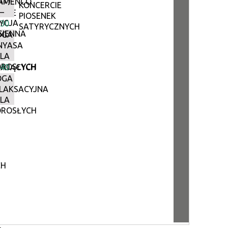
AT)
AMENCO
KONCERCIE
–
CZNE
PIOSENEK
YCJA
:30
SATYRYCZNYCH
SIENNA
OGA
NYASA
Z
LA
ROSŁYCH
EWAJĄCYCH
:40
OGA
LAKSACYJNA
LA
ROSŁYCH
CH