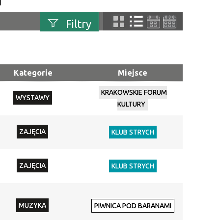
I
Filtry
uń
Szukana fraza
Kategorie
Miejsce
Kategoria
KRAKOWSKIE FORUM
WYSTAWY
Trwające w
KULTURY
—
zakresie
ZAJĘCIA
KLUB STRYCH
Miejsce
ZAJĘCIA
Organizator
KLUB STRYCH
Promowane
MUZYKA
PIWNICA POD BARANAMI