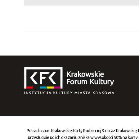
Posiadaczom Krakowskiej Karty Rodzinnej 3+ oraz Krakowskiej
przysługuje po ich okazaniu zniżka w wysokości 50% na kursy st