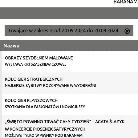
BARANAM
–
WRZESIEŃ
Trwające w zakresie:
od 20.09.2024 do 20.09.2024
Us
ten
Nazwa
filtr
OBRAZY SZYDEŁKIEM MALOWANE
WYSTAWA KIKI SZASZKIEWICZOWEJ
KOŁO GIER STRATEGICZNYCH
NAJLEPSZE SĄ BITWY ROZGRYWANE W WYOBRAŹNI
KOŁO GIER PLANSZOWYCH
SPOTKANIA DLA PASJONATÓW I NOWICJUSZY
„ŚWIĘTO POWINNO TRWAĆ CAŁY TYDZIEŃ” – AGATA ŚLAZYK
W KONCERCIE PIOSENEK SATYRYCZNYCH
MOŻLIWE TYLKO W PIWNICY POD BARANAMI