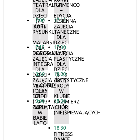
GR. II
TEATRALNE
FLAMENCO
DLA
–
DZIECI
EDYCJA
17:00
17:15
(7-9
JESIENNA
LAT)
KURS
ZAJĘCIA
RYSUNKU
TANECZNE
I
DLA
MALARSTWA
DZIECI
17:15
17:30
DLA
(8-9
DOROSŁYCH
LAT)
TEATRALNE
ZAJĘCIA
ZAJĘCIA
PLASTYCZNE
INTEGRACYJNE
DLA
DLA
DZIECI
18:30
18:00
DZIECI
(8-10
I
LAT)
ZAJĘCIA
ARTYSTYCZNE
MŁODZIEŻY
TEATRALNE
ŚRODY
(12-25
DLA
W
LAT)
DZIECI
KLUBIE
19:00
18:00
(10-13
KAZIMIERZ
LAT)
ZAPLĄTANA
CHÓR
W
(NIE)ŚPIEWAJĄCYCH
BABIE
LATO
18:30
FITNESS
DANCE