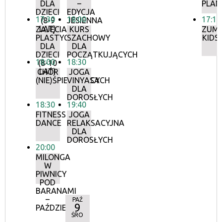
DLA
–
PLA
DZIECI
EDYCJA
17:30
18:00
17:10
(8-9
JESIENNA
LAT)
ZAJĘCIA
KURS
ZUM
PLASTYCZNE
SZACHOWY
KIDS
DLA
DLA
DZIECI
POCZĄTKUJĄCYCH
18:00
18:30
(8-10
LAT)
CHÓR
JOGA
(NIE)ŚPIEWAJĄCYCH
VINYASA
DLA
DOROSŁYCH
18:30
19:40
FITNESS
JOGA
DANCE
RELAKSACYJNA
DLA
DOROSŁYCH
20:00
MILONGA
W
PIWNICY
POD
BARANAMI
–
PAŹ
9
PAŹDZIERNIK
ŚRO