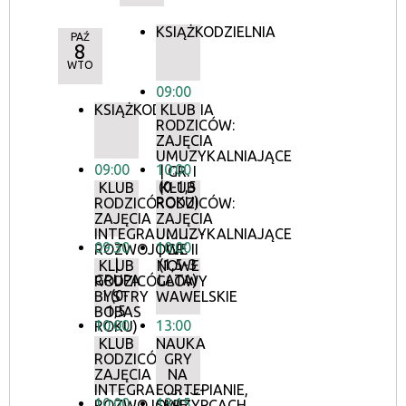
KSIĄŻKODZIELNIA
PAŹ
8
WTO
09:00
KSIĄŻKODZIELNIA
KLUB
RODZICÓW:
ZAJĘCIA
UMUZYKALNIAJĄCE
09:00
10:00
| GR. I
(0-1,5
KLUB
KLUB
ROKU)
RODZICÓW:
RODZICÓW:
ZAJĘCIA
ZAJĘCIA
INTEGRACYJNO-
UMUZYKALNIAJĄCE
09:30
10:00
ROZWOJOWE
| GR. II
|
(1,5-3
KLUB
NOWE
GRUPA
LATA)
RODZICÓW:
GŁOWY
I (0-
BYSTRY
WAWELSKIE
1,5
BOBAS
10:00
13:00
ROKU)
KLUB
NAUKA
RODZICÓW:
GRY
ZAJĘCIA
NA
INTEGRACYJNO-
FORTEPIANIE,
10:00
13:15
ROZWOJOWE
SKRZYPCACH,