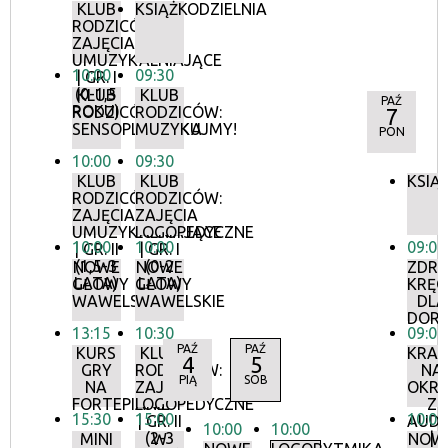
KLUB
KSIĄŻKODZIELNIA
RODZICÓW:
ZAJĘCIA
UMUZYKALNIAJĄCE
10:00
09:30
| GR. I
(0-1,5
KLUB
KLUB
PAŹ
ROKU)
RODZICÓW:
RODZICÓW:
7
SENSOPLASTYKA
MUZYKUJMY!
PON
10:00
09:30
KLUB
KLUB
KSIĄ
RODZICÓW:
RODZICÓW:
ZAJĘCIA
ZAJĘCIA
UMUZYKALNIAJĄCE
LOGOPEDYCZNE
10:00
10:00
09:00
| GR. II
| GR. I
(1,5-3
(0-2
NOWE
NOWE
ZDR
LATA)
LATA)
GŁOWY
GŁOWY
KRĘG
WAWELSKIE
WAWELSKIE
DLA
DOR
13:15
10:30
09:00
PAŹ
PAŹ
KURS
KLUB
KRA
4
5
GRY
RODZICÓW:
NA
PIĄ
SOB
NA
ZAJĘCIA
OKR
FORTEPIANIE
LOGOPEDYCZNE
Z
15:30
15:00
10:00
| GR. II
AUDI
10:00
10:00
(2-3
|
MINI
W
NOW