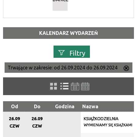
KALENDARZ WYDARZEŃ
Filtry
Trwające w zakresie:
od 26.09.2024 do 26.09.2024
Us
Szukana fraza
ten
filtr
Kategoria
Od
Do
Godzina
Nazwa
26.09
26.09
KSIĄŻKODZIELNIA
Trwające w zakresie
WYMIENIAMY SIĘ KSIĄŻKAMI
CZW
CZW
—