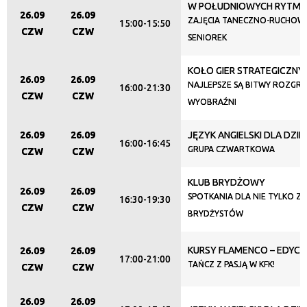
W POŁUDNIOWYCH RYTM
26.09
26.09
Miejsce
ZAJĘCIA TANECZNO-RUCHOW
15:00-15:50
CZW
CZW
SENIOREK
KOŁO GIER STRATEGICZNY
Organizator
26.09
26.09
NAJLEPSZE SĄ BITWY ROZGR
16:00-21:30
CZW
CZW
WYOBRAŹNI
Promowane
26.09
26.09
JĘZYK ANGIELSKI DLA DZIEC
16:00-16:45
GRUPA CZWARTKOWA
CZW
CZW
KLUB BRYDŻOWY
26.09
26.09
SPOTKANIA DLA NIE TYLKO Z
16:30-19:30
CZW
CZW
BRYDŻYSTÓW
KURSY FLAMENCO – EDYCJ
26.09
26.09
17:00-21:00
TAŃCZ Z PASJĄ W KFK!
CZW
CZW
26.09
26.09