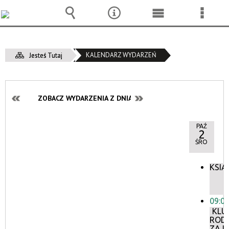
Wyszukiwarka
Narzędzia
Menu
Menu
główne
szcze
KALENDARZ WYDARZEŃ
Jesteś Tutaj
ZOBACZ WYDARZENIA Z DNIA:
PAŹ
2
ŚRO
KSIĄ
09:0
KLU
ROD
ZAJĘ