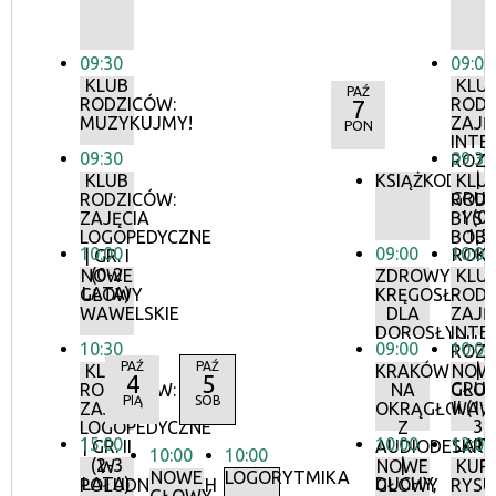
09:30
09:00
KLUB
KLU
PAŹ
RODZICÓW:
RODZ
7
MUZYKUJMY!
ZAJĘ
PON
INTE
09:30
09:30
ROZ
|
KLUB
KSIĄŻKODZIEL
KLU
GRU
RODZICÓW:
RODZ
I (0-
ZAJĘCIA
BYST
1,5
LOGOPEDYCZNE
BOB
10:00
09:00
10:00
ROKU
| GR. I
(0-2
NOWE
ZDROWY
KLU
LATA)
GŁOWY
KRĘGOSŁUP
RODZ
WAWELSKIE
DLA
ZAJĘ
DOROSŁYCH
INTE
10:30
09:00
10:00
ROZ
PAŹ
PAŹ
|
KLUB
KRAKÓW
NOW
4
5
GRU
RODZICÓW:
NA
GŁO
PIĄ
SOB
II (1,
ZAJĘCIA
OKRĄGŁO
WAWE
3
LOGOPEDYCZNE
Z
15:00
10:00
13:00
LATA
| GR. II
AUDIODESKRY
10:00
10:00
(2-3
|
W
NOWE
KUR
NOWE
LOGORYTMIKA
LATA)
DUCHY,
POŁUDNIOWYCH
GŁOWY
RYS