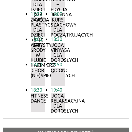
DLA
–
DZIECI
EDYCJA
17:30
18:00
(8-9
JESIENNA
LAT)
ZAJĘCIA
KURS
PLASTYCZNE
SZACHOWY
DLA
DLA
DZIECI
POCZĄTKUJĄCYCH
18:00
18:30
(8-10
LAT)
ARTYSTYCZNE
JOGA
ŚRODY
VINYASA
W
DLA
KLUBIE
DOROSŁYCH
18:00
18:50
KAZIMIERZ
CHÓR
QIGONG
(NIE)ŚPIEWAJĄCYCH
18:30
19:40
FITNESS
JOGA
DANCE
RELAKSACYJNA
DLA
DOROSŁYCH