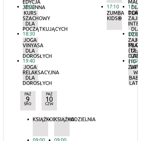
EDYCJA
MAL
18:00
17:10
17:15
JESIENNA
DLA
DOR
KURS
ZUMBA
TEAT
SZACHOWY
KIDS®
ZAJĘ
DLA
INTE
POCZĄTKUJĄCYCH
DLA
18:30
18:30
DZIEC
I
JOGA
ZAJĘ
MŁOD
VINYASA
TEAT
(12-2
DLA
DLA
LAT
DOROSŁYCH
DZIEC
19:40
19:00
(10-1
LAT
JOGA
ZAP
RELAKSACYJNA
W
DLA
BABI
DOROSŁYCH
LAT
PAŹ
PAŹ
9
10
ŚRO
CZW
KSIĄŻKODZIELNIA
KSIĄŻKODZIELNIA
09:00
09:00