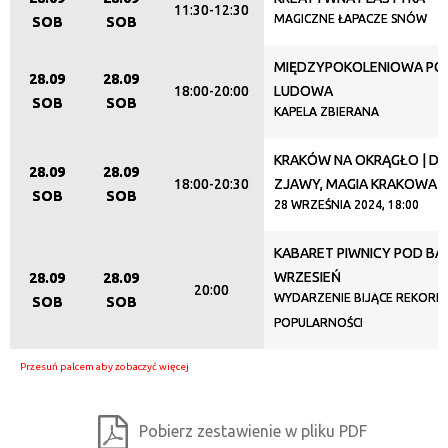
Organizator
11:30-12:30
MAGICZNE ŁAPACZE SNÓW
SOB
SOB
MIĘDZYPOKOLENIOWA P
28.09
28.09
Promowane
18:00-20:00
LUDOWA
SOB
SOB
KAPELA ZBIERANA
KRAKÓW NA OKRĄGŁO | DU
28.09
28.09
18:00-20:30
ZJAWY, MAGIA KRAKOWA
SOB
SOB
28 WRZEŚNIA 2024, 18:00
KABARET PIWNICY POD BA
WRZESIEŃ
28.09
28.09
20:00
WYDARZENIE BIJĄCE REKORDY
SOB
SOB
POPULARNOŚCI
Pobierz zestawienie w pliku PDF