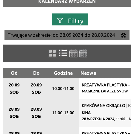
KALENDARZ WYDARZEŃ
Filtry
Trwające w zakresie:
od 28.09.2024 do 28.09.2024
Us
Szukana fraza
ten
filtr
Kategoria
Od
Do
Godzina
Nazwa
28.09
28.09
KREATYWNA PLASTYKA – 
Trwające w zakresie
10:00-11:00
MAGICZNE ŁAPACZE SNÓW
SOB
SOB
—
KRAKÓW NA OKRĄGŁO | K
28.09
28.09
Miejsce
11:00-13:00
KINA
SOB
SOB
28 WRZEŚNIA 2024, 11:00 – 
28.09
28.09
KREATYWNA PLASTYKA – 