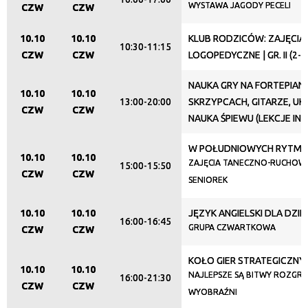
WYSTAWA JAGODY PECELI
CZW
CZW
10.10
10.10
KLUB RODZICÓW: ZAJĘCIA
10:30-11:15
CZW
CZW
LOGOPEDYCZNE | GR. II (2-3
NAUKA GRY NA FORTEPIANI
10.10
10.10
13:00-20:00
SKRZYPCACH, GITARZE, UKU
CZW
CZW
NAUKA ŚPIEWU (LEKCJE IN
W POŁUDNIOWYCH RYTM
10.10
10.10
ZAJĘCIA TANECZNO-RUCHOW
15:00-15:50
CZW
CZW
SENIOREK
10.10
10.10
JĘZYK ANGIELSKI DLA DZIEC
16:00-16:45
GRUPA CZWARTKOWA
CZW
CZW
KOŁO GIER STRATEGICZNY
10.10
10.10
NAJLEPSZE SĄ BITWY ROZGR
16:00-21:30
CZW
CZW
WYOBRAŹNI