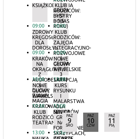
|
KSIĄŻKODZIELNIA
KLUB
GRUPA
RODZICÓW:
I (0-
BYSTRY
1,5
BOBAS
09:00
10:00
ROKU)
ZDROWY
KLUB
KRĘGOSŁUP
RODZICÓW:
DLA
ZAJĘCIA
DOROSŁYCH
INTEGRACYJNO-
09:00
10:00
ROZWOJOWE
|
KRAKÓW
NOWE
GRUPA
NA
GŁOWY
II (1,5-
OKRĄGŁO
WAWELSKIE
3
Z
10:00
13:00
LATA)
AUDIODESKRYPCJĄ
|
NOWE
KURS
DUCHY,
GŁOWY
RYSUNKU
ZJAWY,
WAWELSKIE
I
MAGIA
MALARSTWA
10:30
13:00
KRAKOWA
DLA
SENIORÓW
KLUB
NAUKA
PAŹ
PAŹ
PAŹ
RODZICÓW:
GRY
9
10
11
TEATRANKI
NA
ŚRO
CZW
PIĄ
FORTEPIANIE,
13:00
15:30
SKRZYPCACH,
GITARZE,
NAUKA
ZAJĘCIA