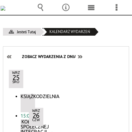
Wyszukiwarka
Narzędzia
Menu
Menu
główne
szcze
KALENDARZ WYDARZEŃ
Jesteś Tutaj
ZOBACZ WYDARZENIA Z DNIA:
WRZ
25
ŚRO
KSIĄŻKODZIELNIA
WRZ
26
15:00
CZW
KOŁO
SPOŁECZNEJ
INTEGRACJI