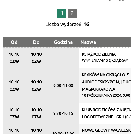
Trwające w zakresie
1
2
—
Liczba wydarzeń:
16
Miejsce
Od
Do
Godzina
Nazwa
10.10
10.10
KSIĄŻKODZIELNIA
Organizator
WYMIENIAMY SIĘ KSIĄŻKAMI
CZW
CZW
KRAKÓW NA OKRĄGŁO Z
Promowane
10.10
10.10
AUDIODESKRYPCJĄ | DUCH
9:00-11:00
CZW
CZW
MAGIA KRAKOWA
10 PAŹDZIERNIKA 2024, 9:00
10.10
10.10
KLUB RODZICÓW: ZAJĘCIA
9:30-10:15
CZW
CZW
LOGOPEDYCZNE | GR. I (0-2
10.10
10.10
NOWE GŁOWY WAWELSKIE
10:00-17:00