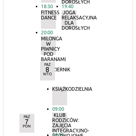
DOROSŁYCH
18:30
19:40
FITNESS
JOGA
DANCE
RELAKSACYJNA
DLA
DOROSŁYCH
20:00
MILONGA
W
PIWNICY
POD
BARANAMI
–
PAŹ
8
PAŹDZIERNIK
WTO
KSIĄŻKODZIELNIA
09:00
KLUB
PAŹ
RODZICÓW:
7
ZAJĘCIA
PON
INTEGRACYJNO-
09:30
ROZWOJOWE