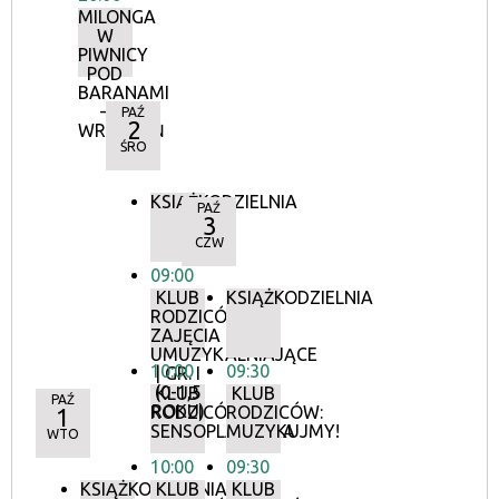
MILONGA
W
PIWNICY
POD
BARANAMI
–
PAŹ
2
WRZESIEŃ
ŚRO
KSIĄŻKODZIELNIA
PAŹ
3
CZW
09:00
KLUB
KSIĄŻKODZIELNIA
RODZICÓW:
ZAJĘCIA
UMUZYKALNIAJĄCE
10:00
09:30
| GR. I
(0-1,5
KLUB
KLUB
PAŹ
ROKU)
RODZICÓW:
RODZICÓW:
1
SENSOPLASTYKA
MUZYKUJMY!
WTO
10:00
09:30
KSIĄŻKODZIELNIA
KLUB
KLUB