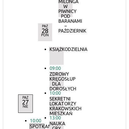
MILONGA
W
PIWNICY
POD
BARANAMI
–
PAŹ
28
PAŹDZIERNIK
PON
KSIĄŻKODZIELNIA
09:00
ZDROWY
KRĘGOSŁUP
DLA
DOROSŁYCH
10:00
PAŹ
SEKRETNI
27
LOKATORZY
NIE
KRAKOWSKICH
MIESZKAŃ
13:00
10:00
NAUKA
SPOTKANIE
GRY