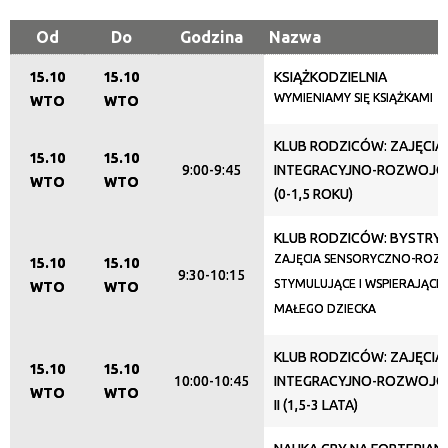
Miejsce
Od
Do
Godzina
Nazwa
15.10
15.10
KSIĄŻKODZIELNIA
Organizator
WYMIENIAMY SIĘ KSIĄŻKAMI
WTO
WTO
KLUB RODZICÓW: ZAJĘCIA
15.10
15.10
Promowane
9:00-9:45
INTEGRACYJNO-ROZWOJOWE
WTO
WTO
(0-1,5 ROKU)
KLUB RODZICÓW: BYSTRY
ZAJĘCIA SENSORYCZNO-RO
15.10
15.10
9:30-10:15
STYMULUJĄCE I WSPIERAJĄC
WTO
WTO
MAŁEGO DZIECKA
KLUB RODZICÓW: ZAJĘCIA
15.10
15.10
10:00-10:45
INTEGRACYJNO-ROZWOJOW
WTO
WTO
II (1,5-3 LATA)