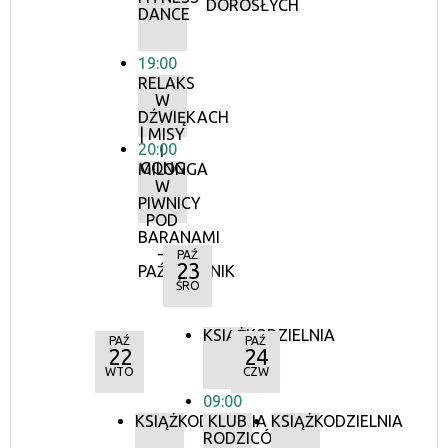
DOROSŁYCH
DANCE
19:00
RELAKS
W
DŹWIĘKACH
| MISY
20:00
I
GONG
MILONGA
W
PIWNICY
POD
BARANAMI
–
PAŹ
23
PAŹDZIERNIK
ŚRO
KSIĄŻKODZIELNIA
PAŹ
PAŹ
22
24
WTO
CZW
09:00
KSIĄŻKODZIELNIA
KLUB
KSIĄŻKODZIELNIA
RODZICÓW: