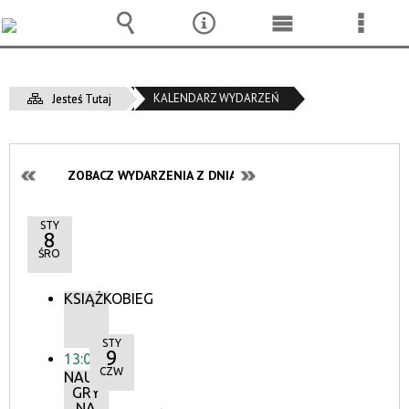
Wyszukiwarka
Narzędzia
Menu
Menu
główne
szcze
KALENDARZ WYDARZEŃ
Jesteś Tutaj
ZOBACZ WYDARZENIA Z DNIA:
STY
8
ŚRO
KSIĄŻKOBIEG
STY
9
13:00
CZW
NAUKA
GRY
NA