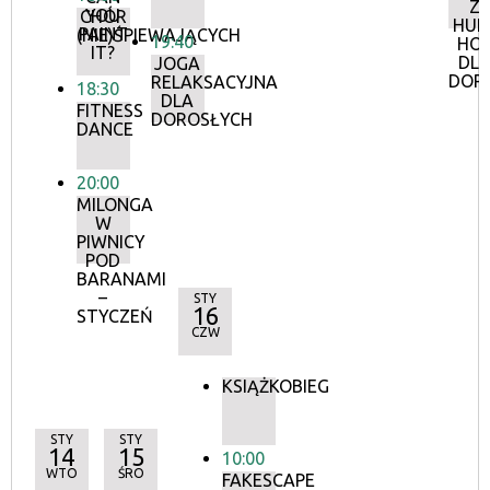
Z
YOU
CHÓR
HUL
PAINT
(NIE)ŚPIEWAJĄCYCH
19:40
HO
IT?
DL
JOGA
DOR
RELAKSACYJNA
18:30
DLA
FITNESS
DOROSŁYCH
DANCE
20:00
MILONGA
W
PIWNICY
POD
BARANAMI
–
STY
16
STYCZEŃ
CZW
KSIĄŻKOBIEG
STY
STY
14
15
10:00
WTO
ŚRO
FAKESCAPE