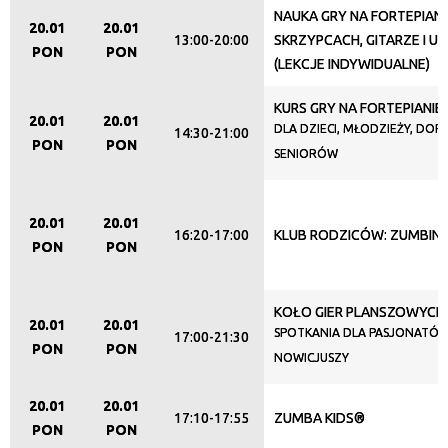
NAUKA GRY NA FORTEPIANI
Organizator
20.01
20.01
13:00-20:00
SKRZYPCACH, GITARZE I U
PON
PON
(LEKCJE INDYWIDUALNE)
Promowane
KURS GRY NA FORTEPIANIE
20.01
20.01
DLA DZIECI, MŁODZIEŻY, DORO
14:30-21:00
PON
PON
SENIORÓW
20.01
20.01
16:20-17:00
KLUB RODZICÓW: ZUMBINI
PON
PON
KOŁO GIER PLANSZOWYCH
20.01
20.01
SPOTKANIA DLA PASJONATÓW
17:00-21:30
PON
PON
NOWICJUSZY
20.01
20.01
17:10-17:55
ZUMBA KIDS®
PON
PON