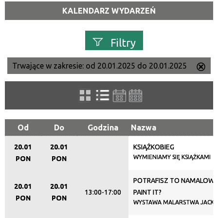
KALENDARZ WYDARZEŃ
Filtry
Trwające w zakresie:
od 20.01.2025 do 20.01.2025
Us
Szukana fraza
ten
filtr
Kategoria
Od
Do
Godzina
Nazwa
20.01
20.01
KSIĄŻKOBIEG
Trwające w zakresie
WYMIENIAMY SIĘ KSIĄŻKAMI
PON
PON
—
POTRAFISZ TO NAMALOWA
20.01
20.01
Miejsce
13:00-17:00
PAINT IT?
PON
PON
WYSTAWA MALARSTWA JACK