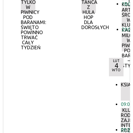
TYLKO
TAŃCA
18:0
KOL
W
Z
ART
PIWNICY
HULA
ŚRO
POD
HOP
W
BARANAMI:
DLA
KLUB
ŚWIĘTO
DOROSŁYCH
20:0
KAZI
POWINNO
MIL
TRWAĆ
W
CAŁY
PIWN
TYDZIEŃ
PO
BAR
–
LUT
4
STY
WTO
KSIĄ
09:00
KLU
RODZ
ZAJĘ
INTE
09:30
ROZ