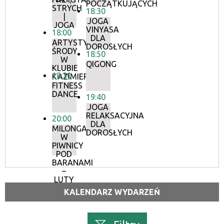
POCZĄTKUJĄCYCH
STRYCH
18:30
|
JOGA
JOGA
VINYASA
18:00
DLA
ARTYSTYCZNE
DOROSŁYCH
ŚRODY
18:50
W
QIGONG
KLUBIE
18:30
KAZIMIERZ
FITNESS
DANCE
19:40
JOGA
RELAKSACYJNA
20:00
DLA
MILONGA
DOROSŁYCH
W
PIWNICY
POD
BARANAMI
–
LUTY
KALENDARZ WYDARZEŃ