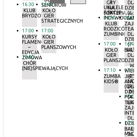
I
GRY
DLA
16:30
16:00
SENIORÓW
UKULELE
NA
DZIEC
KLUB
KOŁO
(LEKCJE
FORTEPIANIE
(6-8
BRYDŻOWY
GIER
16:20
16:20
INDYWIDUALN
LAT
STRATEGICZNYCH
KLUB
ZAJĘ
RODZICÓW:
TEAT
17:00
17:00
ZUMBINI®
DLA
KURSY
KOŁO
DZIEC
FLAMENCO
GIER
17:00
16:45
(7-9
–
PLANSZOWYCH
LAT
KOŁO
BALE
EDYCJA
GIER
DLA
18:00
ZIMOWA
PLANSZOWYC
DZIEC
CHÓR
W
(NIE)ŚPIEWAJĄCYCH
17:10
17:15
WIEK
4-5
ZUMBA
JĘZY
LAT
KIDS®
ANGI
(GRU
DLA
0 –
DZIEC
17:15
POCZ
(4-5
LAT
TEAT
ZAJĘ
INTE
DLA
17:30
DZIEC
I
BALE
MŁOD
DLA