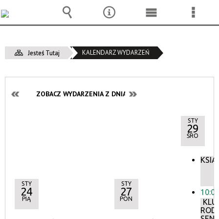
Wyszukiwarka
Narzędzia
Menu
Menu
główne
szcze
KALENDARZ WYDARZEŃ
Jesteś Tutaj
ZOBACZ WYDARZENIA Z DNIA:
STY
29
ŚRO
KSIĄ
STY
STY
24
27
10:0
PIĄ
PON
KLU
ROD
SEN