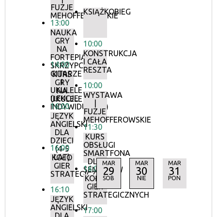
FUZJE
KSIĄŻKOBIEG
MEHOFFEROWSKIE
13:00
NAUKA
GRY
10:00
NA
KONSTRUKCJA
FORTEPIANIE,
I CAŁA
14:00
SKRZYPCACH,
RESZTA
GITARZE
KURS
I
GRY
10:00
UKULELE
NA
WYSTAWA
(LEKCJE
UKULELE
|
16:00
INDYWIDUALNE)
FUZJE
JĘZYK
MEHOFFEROWSKIE
ANGIELSKI
11:30
DLA
KURS
DZIECI
OBSŁUGI
16:00
(4-5
SMARTFONA
LAT)
KOŁO
DLA
MAR
MAR
MAR
GIER
16:00
29
30
31
SENIORÓW
STRATEGICZNYCH
KOŁO
SOB
NIE
PON
GIER
16:10
STRATEGICZNYCH
JĘZYK
ANGIELSKI
17:00
DLA