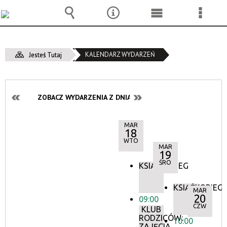
Wyszukiwarka
Narzędzia
Menu
Menu
główne
szcze
KALENDARZ WYDARZEŃ
Jesteś Tutaj
ZOBACZ WYDARZENIA Z DNIA:
MAR
18
WTO
MAR
19
ŚRO
KSIĄŻKOBIEG
KSIĄŻKOBIEG
MAR
20
09:00
CZW
KLUB
RODZICÓW:
10:00
ZAJĘCIA