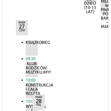
MILO
DZIECI
W
(10-13
PIWN
LAT)
POD
BAR
–
MAR
27
MAR
CZW
KSIĄŻKOBIEG
09:30
KLUB
RODZICÓW:
MUZYKUJMY!
10:00
KONSTRUKCJA
I CAŁA
RESZTA
MAR
28
10:00
PIĄ
WYSTAWA
|