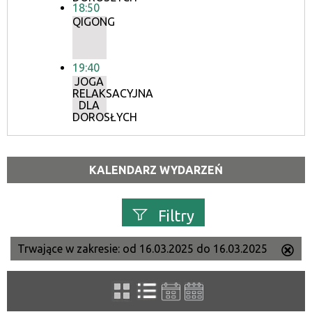
18:50
QIGONG
19:40
JOGA
RELAKSACYJNA
DLA
DOROSŁYCH
KALENDARZ WYDARZEŃ
Filtry
Trwające w zakresie:
od 16.03.2025 do 16.03.2025
Us
Szukana fraza
ten
filtr