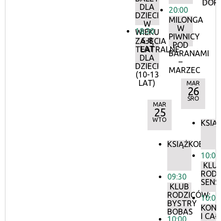
DOR
DLA
20:00
DZIECI
MILONGA
W
W
18:30
WIEKU
PIWNICY
6-8
ZAJĘCIA
POD
LAT
TEATRALNE
BARANAMI
DLA
–
DZIECI
MARZEC
(10-13
LAT)
MAR
26
ŚRO
MAR
25
WTO
KSIĄ
KSIĄŻKOBIEG
10:00
KLU
RODZ
09:30
SEN
KLUB
RODZICÓW:
10:00
BYSTRY
KONS
BOBAS
I CA
10:00