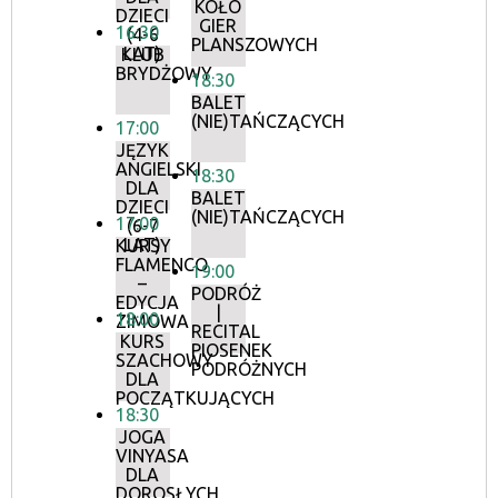
KOŁO
DZIECI
GIER
16:30
(4-6
PLANSZOWYCH
LAT)
KLUB
BRYDŻOWY
18:30
BALET
(NIE)TAŃCZĄCYCH
17:00
JĘZYK
ANGIELSKI
18:30
DLA
BALET
DZIECI
(NIE)TAŃCZĄCYCH
17:00
(6-7
LAT)
KURSY
FLAMENCO
19:00
–
PODRÓŻ
EDYCJA
|
18:00
ZIMOWA
RECITAL
KURS
PIOSENEK
SZACHOWY
PODRÓŻNYCH
DLA
POCZĄTKUJĄCYCH
18:30
JOGA
VINYASA
DLA
DOROSŁYCH