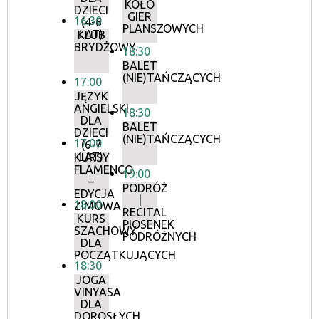
KOŁO
DZIECI
GIER
16:30
(4-6
PLANSZOWYCH
LAT)
KLUB
BRYDŻOWY
18:30
BALET
(NIE)TAŃCZĄCYCH
17:00
JĘZYK
ANGIELSKI
18:30
DLA
BALET
DZIECI
(NIE)TAŃCZĄCYCH
17:00
(6-7
LAT)
KURSY
FLAMENCO
19:00
–
PODRÓŻ
EDYCJA
|
18:00
ZIMOWA
RECITAL
KURS
PIOSENEK
SZACHOWY
PODRÓŻNYCH
DLA
POCZĄTKUJĄCYCH
18:30
JOGA
VINYASA
DLA
DOROSŁYCH