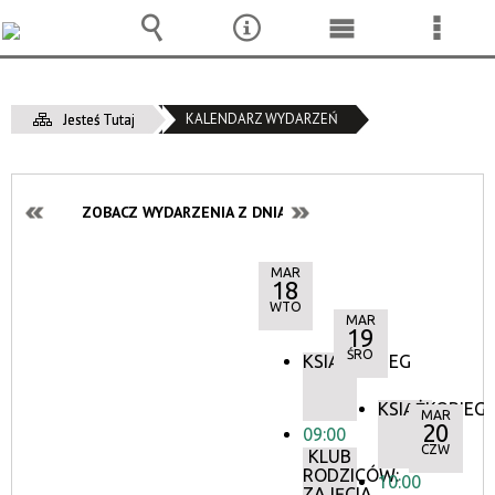
Wyszukiwarka
Narzędzia
Menu
Menu
główne
szcze
KALENDARZ WYDARZEŃ
Jesteś Tutaj
ZOBACZ WYDARZENIA Z DNIA:
MAR
18
WTO
MAR
19
ŚRO
KSIĄŻKOBIEG
KSIĄŻKOBIEG
MAR
20
09:00
CZW
KLUB
RODZICÓW:
10:00
ZAJĘCIA