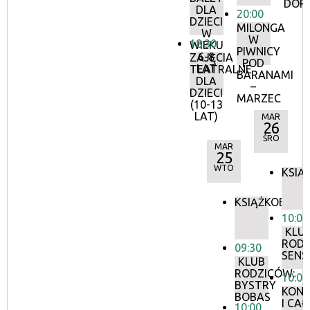
DOR
DLA
20:00
DZIECI
MILONGA
W
W
18:30
WIEKU
PIWNICY
6-8
ZAJĘCIA
POD
LAT
TEATRALNE
BARANAMI
DLA
–
DZIECI
MARZEC
(10-13
LAT)
MAR
26
ŚRO
MAR
25
WTO
KSIĄ
KSIĄŻKOBIEG
10:00
KLU
RODZ
09:30
SEN
KLUB
RODZICÓW:
10:00
BYSTRY
KONS
BOBAS
I CA
10:00