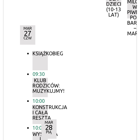
MILO
DZIECI
W
(10-13
PIWN
LAT)
POD
BAR
–
MAR
27
MAR
CZW
KSIĄŻKOBIEG
09:30
KLUB
RODZICÓW:
MUZYKUJMY!
10:00
KONSTRUKCJA
I CAŁA
RESZTA
MAR
28
10:00
PIĄ
WYSTAWA
|