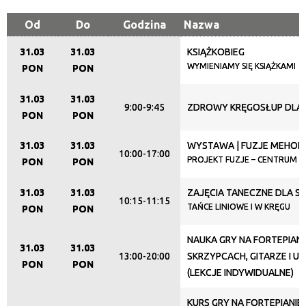
Kategoria
Od
Do
Godzina
Nazwa
31.03
31.03
KSIĄŻKOBIEG
Trwające w zakresie
WYMIENIAMY SIĘ KSIĄŻKAMI
PON
PON
—
31.03
31.03
9:00-9:45
ZDROWY KRĘGOSŁUP DLA
Miejsce
PON
PON
31.03
31.03
WYSTAWA | FUZJE MEHOF
10:00-17:00
PROJEKT FUZJE – CENTRUM I 
PON
PON
Organizator
31.03
31.03
ZAJĘCIA TANECZNE DLA S
10:15-11:15
TAŃCE LINIOWE I W KRĘGU
PON
PON
Promowane
NAUKA GRY NA FORTEPIANI
31.03
31.03
13:00-20:00
SKRZYPCACH, GITARZE I U
PON
PON
(LEKCJE INDYWIDUALNE)
KURS GRY NA FORTEPIANIE