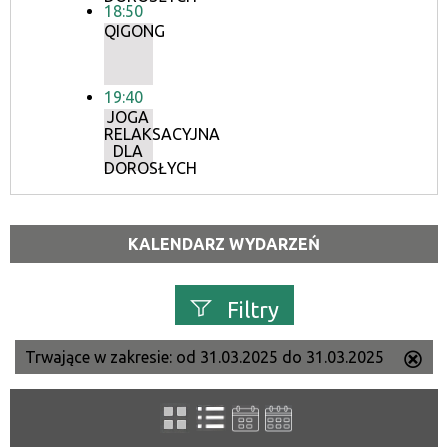
18:50
QIGONG
19:40
JOGA
RELAKSACYJNA
DLA
DOROSŁYCH
KALENDARZ WYDARZEŃ
Filtry
Trwające w zakresie:
od 31.03.2025 do 31.03.2025
Us
Szukana fraza
ten
filtr