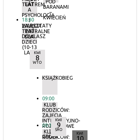
POD
LAT
TEATREM
BARANAMI
A
–
PSYCHOLOGIĄ
KWIECIEŃ
18:30
I
WARSZTATY
ZAJĘCIA
INKI
TEATRALNE
DOWLASZ
DLA
DZIECI
(10-13
LAT)
KWI
8
WTO
KSIĄŻKOBIEG
09:00
KLUB
RODZICÓW:
ZAJĘCIA
INTEGRACYJNO-
KWI
9
09:30
ROZWOJOWE
ŚRO
|
KLUB
KWI
GRUPA
RODZICÓW:
10