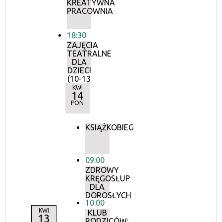
KREATYWNA
PRACOWNIA
18:30
ZAJĘCIA
TEATRALNE
DLA
DZIECI
(10-13
LAT)
KWI
14
PON
KSIĄŻKOBIEG
09:00
ZDROWY
KRĘGOSŁUP
DLA
DOROSŁYCH
10:00
KWI
KLUB
13
RODZICÓW: