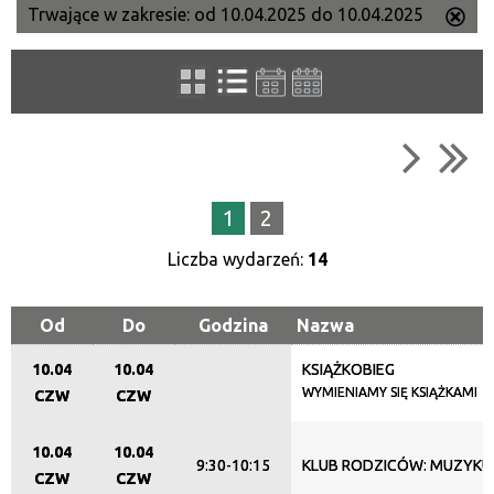
Trwające w zakresie:
od 10.04.2025 do 10.04.2025
Us
Szukana fraza
ten
filtr
Kategoria
Trwające w zakresie
1
2
—
Liczba wydarzeń:
14
Miejsce
Od
Do
Godzina
Nazwa
10.04
10.04
KSIĄŻKOBIEG
Organizator
WYMIENIAMY SIĘ KSIĄŻKAMI
CZW
CZW
10.04
10.04
9:30-10:15
KLUB RODZICÓW: MUZYKU
Promowane
CZW
CZW