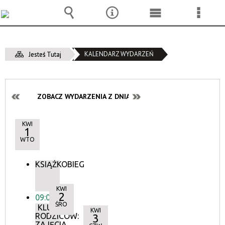
Wyszukiwarka
Narzędzia
Menu
Menu
główne
szcze
KALENDARZ WYDARZEŃ
Jesteś Tutaj
ZOBACZ WYDARZENIA Z DNIA:
KWI
1
WTO
KSIĄŻKOBIEG
KWI
2
09:00
ŚRO
KLUB
KWI
RODZICÓW:
3
ZAJĘCIA