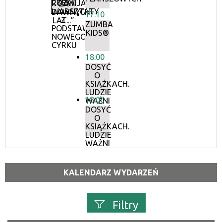
CYRKU
ROZWIJAJĄCE
ZA
WARSZTATY
DAWNYCH
17:10
Z
LAT...”
ZUMBA
PODSTAW
KIDS®
NOWEGO
CYRKU
18:00
DOSYĆ
O
KSIĄŻKACH.
LUDZIE
18:00
WAŻNI
DOSYĆ
O
KSIĄŻKACH.
LUDZIE
WAŻNI
KALENDARZ WYDARZEŃ
Filtry