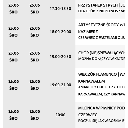
25.06
25.06
PRZYSTANEK STRYCH | JO
17:30-18:30
DLA OSÓB Z NIEPEŁNOSPRAW
ŚRO
ŚRO
ARTYSTYCZNE ŚRODY W KL
25.06
25.06
18:00-20:00
KAZIMIERZ
ŚRO
ŚRO
CZERWIEC Z PASTELAMI OLEJ
CHÓR (NIE)ŚPIEWAJĄCYCH
25.06
25.06
19:00-20:30
MOŻNA DOŁĄCZYĆ W KAŻDEJ 
ŚRO
ŚRO
WIECZÓR FLAMENCO | WAL
KARNAWAŁEM
25.06
25.06
19:00-21:00
AMARGO Y DULCE. CZY TO PO
ŚRO
ŚRO
KARNAWAŁEM, CZY KARNAWAŁ
MILONGA W PIWNICY POD 
25.06
25.06
20:00
CZERWIEC
ŚRO
ŚRO
POCZUJ SIĘ JAK W BOSKIM BU