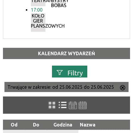
TEATRANKI
BYSTRY
BOBAS
17:00
KOŁO
GIER
PLANSZOWYCH
KALENDARZ WYDARZEŃ
Filtry
Trwające w zakresie:
od 25.06.2025 do 25.06.2025
Us
Szukana fraza
ten
filtr
Kategoria
Od
Do
Godzina
Nazwa