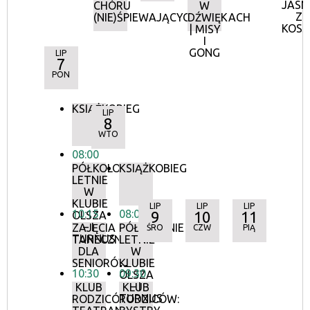
JASN
CHÓRU
W
Z
(NIE)ŚPIEWAJĄCYCH
DŹWIĘKACH
KOS
| MISY
I
GONG
LIP
7
PON
KSIĄŻKOBIEG
LIP
8
WTO
08:00
PÓŁKOLONIE
KSIĄŻKOBIEG
LETNIE
W
KLUBIE
LIP
LIP
LIP
10:15
08:00
9
10
11
OLSZA
– I
ZAJĘCIA
PÓŁKOLONIE
ŚRO
CZW
PIĄ
TURNUS
TANECZNE
LETNIE
DLA
W
SENIORÓW
KLUBIE
10:30
09:30
OLSZA
– I
KLUB
KLUB
TURNUS
RODZICÓW:
RODZICÓW: