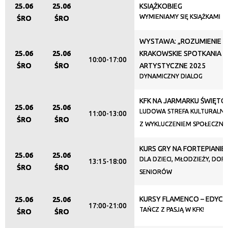
25.06
25.06
KSIĄŻKOBIEG
Trwające w zakresie
WYMIENIAMY SIĘ KSIĄŻKAMI
ŚRO
ŚRO
—
WYSTAWA: „ROZUMIENIE ID
Miejsce
25.06
25.06
KRAKOWSKIE SPOTKANIA
10:00-17:00
ŚRO
ŚRO
ARTYSTYCZNE 2025
DYNAMICZNY DIALOG
Organizator
KFK NA JARMARKU ŚWIĘTO
25.06
25.06
LUDOWA STREFA KULTURALNA
11:00-13:00
ŚRO
ŚRO
Z WYKLUCZENIEM SPOŁECZN
Promowane
KURS GRY NA FORTEPIANIE
25.06
25.06
DLA DZIECI, MŁODZIEŻY, DORO
13:15-18:00
ŚRO
ŚRO
SENIORÓW
KURSY FLAMENCO – EDYCJ
25.06
25.06
17:00-21:00
TAŃCZ Z PASJĄ W KFK!
ŚRO
ŚRO