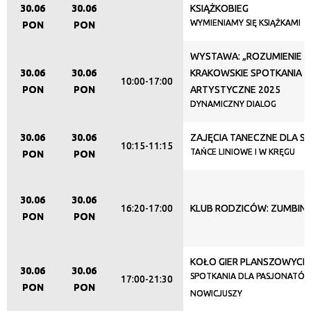
30.06
30.06
KSIĄŻKOBIEG
Trwające w zakresie
WYMIENIAMY SIĘ KSIĄŻKAMI
PON
PON
—
WYSTAWA: „ROZUMIENIE ID
Miejsce
30.06
30.06
KRAKOWSKIE SPOTKANIA
10:00-17:00
PON
PON
ARTYSTYCZNE 2025
DYNAMICZNY DIALOG
Organizator
30.06
30.06
ZAJĘCIA TANECZNE DLA S
10:15-11:15
TAŃCE LINIOWE I W KRĘGU
PON
PON
Promowane
30.06
30.06
16:20-17:00
KLUB RODZICÓW: ZUMBINI
PON
PON
KOŁO GIER PLANSZOWYCH
30.06
30.06
SPOTKANIA DLA PASJONATÓW
17:00-21:30
PON
PON
NOWICJUSZY