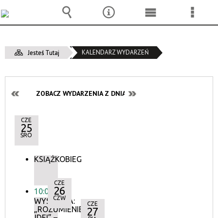
Wyszukiwarka
Narzędzia
Menu
Menu
główne
szcze
KALENDARZ WYDARZEŃ
Jesteś Tutaj
ZOBACZ WYDARZENIA Z DNIA:
CZE
25
ŚRO
KSIĄŻKOBIEG
CZE
26
10:00
CZW
WYSTAWA:
CZE
„ROZUMIENIE
27
IDEI” –