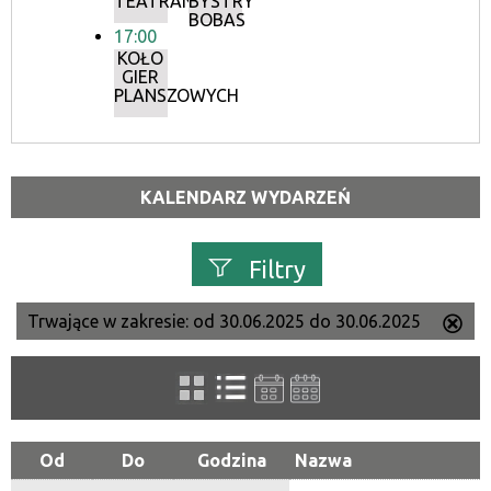
TEATRANKI
BYSTRY
BOBAS
17:00
KOŁO
GIER
PLANSZOWYCH
KALENDARZ WYDARZEŃ
Filtry
Trwające w zakresie:
od 30.06.2025 do 30.06.2025
Us
Szukana fraza
ten
filtr
Kategoria
Od
Do
Godzina
Nazwa