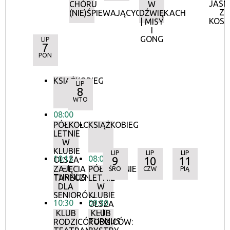
JASN
CHÓRU
W
Z
(NIE)ŚPIEWAJĄCYCH
DŹWIĘKACH
KOS
| MISY
I
GONG
LIP
7
PON
KSIĄŻKOBIEG
LIP
8
WTO
08:00
PÓŁKOLONIE
KSIĄŻKOBIEG
LETNIE
W
KLUBIE
LIP
LIP
LIP
10:15
08:00
9
10
11
OLSZA
– I
ZAJĘCIA
PÓŁKOLONIE
ŚRO
CZW
PIĄ
TURNUS
TANECZNE
LETNIE
DLA
W
SENIORÓW
KLUBIE
10:30
09:30
OLSZA
– I
KLUB
KLUB
TURNUS
RODZICÓW:
RODZICÓW: