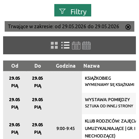
Filtry
Trwające w zakresie:
od 29.05.2026 do 29.05.2026
Us
Szukana fraza
ten
filtr
Kategoria
Od
Do
Godzina
Nazwa
29.05
29.05
KSIĄŻKOBIEG
Trwające w zakresie
WYMIENIAMY SIĘ KSIĄŻKAMI
PIĄ
PIĄ
—
29.05
29.05
WYSTAWA: POMIĘDZY
Miejsce
SZTUKA OD INNEJ STRONY
PIĄ
PIĄ
KLUB RODZICÓW: ZAJĘCIA
29.05
29.05
9:00-9:45
UMUZYKALNIAJĄCE | GR. I (
Organizator
PIĄ
PIĄ
NIECHODZĄCE)