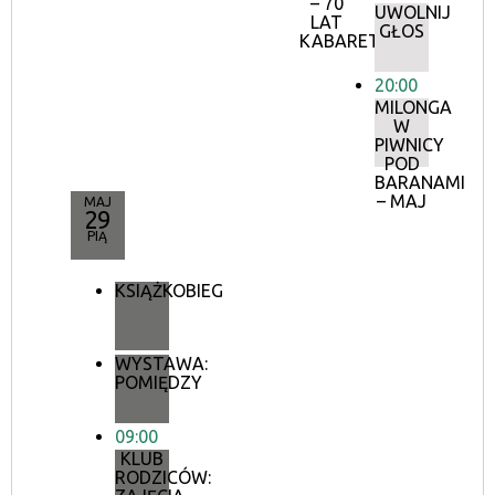
– 70
UWOLNIJ
LAT
GŁOS
KABARETU
20:00
MILONGA
W
PIWNICY
POD
BARANAMI
– MAJ
MAJ
29
PIĄ
KSIĄŻKOBIEG
WYSTAWA:
POMIĘDZY
09:00
KLUB
RODZICÓW: