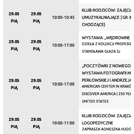
KLUB RODZICÓW: ZAJĘCIA
29.05
29.05
Promowane
10:00-10:45
UMUZYKALNIAJĄCE | GR. II (
PIĄ
PIĄ
CHODZĄCE)
WYSTAWA: „WĘDROWNE N
29.05
29.05
DZIEŁA Z KOLEKCJI PROFESO
10:00-17:00
PIĄ
PIĄ
STANISŁAWA GŁAZA SJ
„POCZTÓWKI Z NOWEGO Ś
WYSTAWA FOTOGRAFII M
PERŁOWSKIEJ I ANDRZEJA
29.05
29.05
10:00-17:00
AMERICAN CENTER IN KRAKÓW
PIĄ
PIĄ
DISCOVER AMERICA | 250 YEA
UNITED STATES
KLUB RODZICÓW: ZAJĘCIA
29.05
29.05
10:00-11:00
LOGOPEDYCZNE
PIĄ
PIĄ
ZAPRASZA AGNIESZKA HUDOM