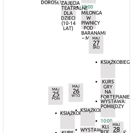
DOROSŁYCH
ZAJĘCIA
20:00
TEATRALNE
MILONGA
DLA
W
DZIECI
PIWNICY
(10-14
POD
LAT)
BARANAMI
– MAJ
MAJ
27
ŚRO
KSIĄŻKOBIEG
KURS
GRY
MAJ
MAJ
26
NA
25
WTO
FORTEPIANIE
PON
WYSTAWA:
POMIĘDZY
KSIĄŻKOBIEG
KSIĄŻKOBIEG
10:00
MAJ
KLUB
28
WYSTAWA:
RODZICÓW:
KURS