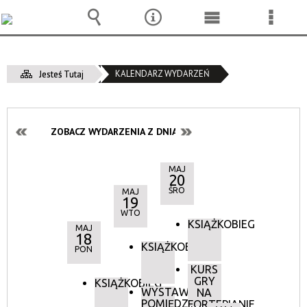
Wyszukiwarka
Narzędzia
Menu
Menu
główne
szcze
KALENDARZ WYDARZEŃ
Jesteś Tutaj
ZOBACZ WYDARZENIA Z DNIA:
MAJ
20
ŚRO
MAJ
19
WTO
KSIĄŻKOBIEG
MAJ
18
KSIĄŻKOBIEG
PON
KURS
GRY
KSIĄŻKOBIEG
WYSTAWA:
NA
POMIĘDZY
FORTEPIANIE