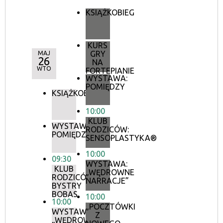
KSIĄŻKOBIEG
KURS
GRY
MAJ
26
NA
WTO
FORTEPIANIE
WYSTAWA:
POMIĘDZY
KSIĄŻKOBIEG
10:00
KLUB
WYSTAWA:
RODZICÓW:
POMIĘDZY
SENSOPLASTYKA®
10:00
09:30
WYSTAWA:
KLUB
„WĘDROWNE
RODZICÓW:
NARRACJE”
BYSTRY
BOBAS
10:00
10:00
„POCZTÓWKI
WYSTAWA:
Z
„WĘDROWNE