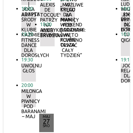
|
LUDZ
W
ALEXIS
„MOŻLIWE
18:00
18:00
JOGA
WAŻN
KRĘGU
DE
TYLKO
ADAPTACYJNA
| NO
ARTYSTYCZNE
DLA
JOG
TOCQUEVILLE
W
BRYL
ŚRODY
MAM |
VINY
PATRZY
PIWNICY
18:00
NO
W
WEEKEND
DLA
NA
POD
ISTN
KLUBIE
RODZINNY
DOR
AMERYKĘ
BARANAMI:
KLUB
18:30
18:30
CUD
KAZIMIERZ
W
TRUMPA
ŚWIĘTO
BRYDŻOWY
KLUBIE
FITNESS
POWINNO
QIGO
OLSZA
DANCE
TRWAĆ
DLA
CAŁY
DOROSŁYCH
TYDZIEŃ”
19:30
19:10
UWOLNIJ
JOG
GŁOS
RELA
DLA
DOR
20:00
MILONGA
W
PIWNICY
POD
BARANAMI
– MAJ
MAJ
27
ŚRO