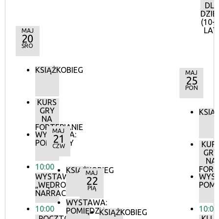
DL
DZIE
(10-
LAT
MAJ
20
ŚRO
KSIĄŻKOBIEG
MAJ
25
PON
KURS
GRY
KSIĄ
NA
FORTEPIANIE
MAJ
WYSTAWA:
21
POMIĘDZY
KUR
CZW
GRY
NA
10:00
FORT
KSIĄŻKOBIEG
MAJ
WYSTAWA:
WYS
22
„WĘDROWNE
POMI
PIĄ
NARRACJE”
WYSTAWA:
10:00
10:00
POMIĘDZY
KSIĄŻKOBIEG
„POCZTÓWKI
KLU