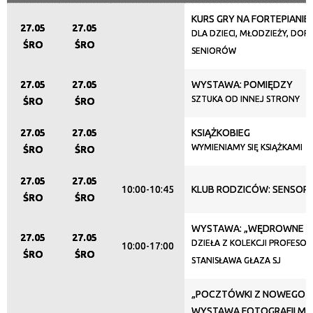
KURS GRY NA FORTEPIANIE
Organizator
27.05
27.05
DLA DZIECI, MŁODZIEŻY, DORO
ŚRO
ŚRO
SENIORÓW
Promowane
27.05
27.05
WYSTAWA: POMIĘDZY
SZTUKA OD INNEJ STRONY
ŚRO
ŚRO
27.05
27.05
KSIĄŻKOBIEG
WYMIENIAMY SIĘ KSIĄŻKAMI
ŚRO
ŚRO
27.05
27.05
10:00-10:45
KLUB RODZICÓW: SENSOP
ŚRO
ŚRO
WYSTAWA: „WĘDROWNE N
27.05
27.05
DZIEŁA Z KOLEKCJI PROFESO
10:00-17:00
ŚRO
ŚRO
STANISŁAWA GŁAZA SJ
„POCZTÓWKI Z NOWEGO Ś
WYSTAWA FOTOGRAFII M