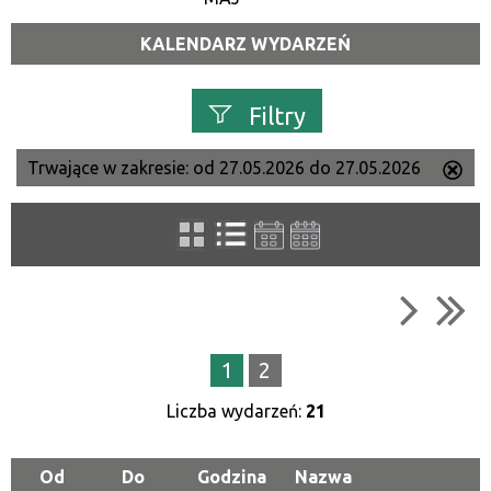
KALENDARZ WYDARZEŃ
Filtry
Trwające w zakresie:
od 27.05.2026 do 27.05.2026
Us
Szukana fraza
ten
filtr
Kategoria
Trwające w zakresie
1
2
—
Liczba wydarzeń:
21
Miejsce
Od
Do
Godzina
Nazwa