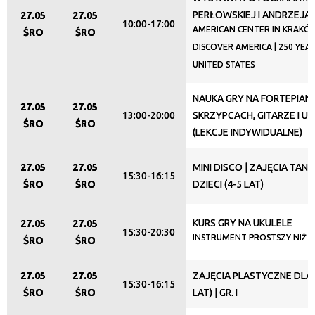
PERŁOWSKIEJ I ANDRZEJA
27.05
27.05
10:00-17:00
AMERICAN CENTER IN KRAKÓW
ŚRO
ŚRO
DISCOVER AMERICA | 250 YEA
UNITED STATES
NAUKA GRY NA FORTEPIANI
27.05
27.05
13:00-20:00
SKRZYPCACH, GITARZE I U
ŚRO
ŚRO
(LEKCJE INDYWIDUALNE)
27.05
27.05
MINI DISCO | ZAJĘCIA TAN
15:30-16:15
ŚRO
ŚRO
DZIECI (4-5 LAT)
KURS GRY NA UKULELE
27.05
27.05
15:30-20:30
INSTRUMENT PROSTSZY NIŻ M
ŚRO
ŚRO
27.05
27.05
ZAJĘCIA PLASTYCZNE DLA D
15:30-16:15
ŚRO
ŚRO
LAT) | GR. I