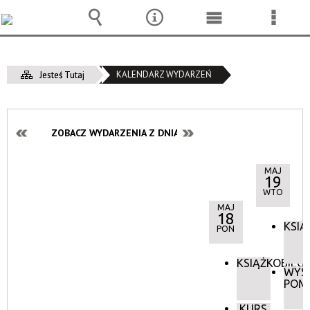
Wyszukiwarka
Narzędzia
Menu
Menu
główne
szcze
KALENDARZ WYDARZEŃ
Jesteś Tutaj
ZOBACZ WYDARZENIA Z DNIA:
MAJ
19
WTO
MAJ
18
KSIĄ
PON
KSIĄŻKOBIEG
WYS
POM
KURS