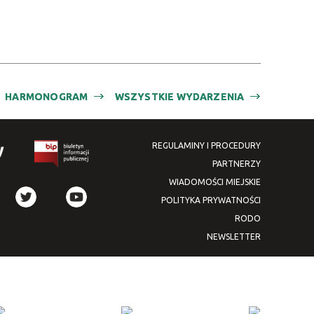
Kategoria
Trwające w
—
zakresie
HARMONOGRAM
WSZYSTKIE WYDARZENIA
Miejsce
Organizator
REGULAMINY I PROCEDURY
Promowane
PARTNERZY
WIADOMOŚCI MIEJSKIE
POLITYKA PRYWATNOŚCI
RODO
NEWSLETTER