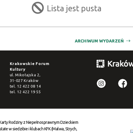
filtr
Lista jest pusta
ARCHIWUM WYDARZEŃ
Krakowskie Forum
Kultury
ul. Mikołajska 2,
31-027 Kraków
tel.
12 422 08 14
tel.
12 422 19 55
 Karty Rodziny z Niepełnosprawnym Dzieckiem
ałe w siedzibie i klubach KFK (Malwa, Strych,