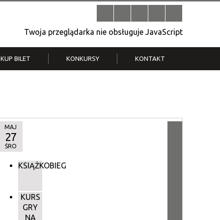
Twoja przeglądarka nie obsługuje JavaScript
KUP BILET
KONKURSY
KONTAKT
| V
Klub Strych
TWOJA DZIELNICA, TWÓJ FILM
. T.
– konkurs na krótkometrażówkę
MAJ
27
ŚRO
KSIĄŻKOBIEG
KURS
GRY
NA