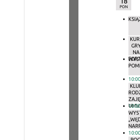
18
PON
KSIĄ
KUR
GR
NA
FORT
WYS
POM
10:0
KLU
ROD
ZAJĘ
UMU
10:0
WYS
„WĘ
NAR
10:0
„PO