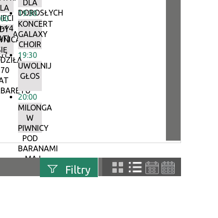
DLA
LA
DOROSŁYCH
19:30
IECI
:00
KONCERT
0-14
DY
YJNA
GALAXY
AT)
WNICA
CHOIR
IĘ
CH
19:30
DZIŁA
UWOLNIJ
 70
GŁOS
AT
BARETU
20:00
MILONGA
W
PIWNICY
POD
BARANAMI
– MAJ
Filtry
uń
Szukana fraza