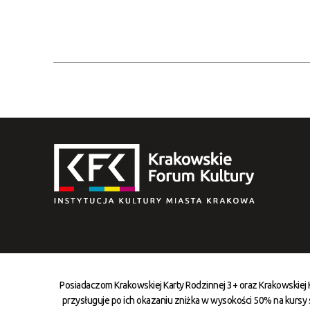
Posiadaczom Krakowskiej Karty Rodzinnej 3+ oraz Krakowskiej
przysługuje po ich okazaniu zniżka w wysokości 50% na kursy st