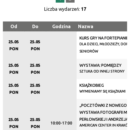
—
Liczba wydarzeń:
17
Miejsce
Od
Do
Godzina
Nazwa
KURS GRY NA FORTEPIANIE
Organizator
25.05
25.05
DLA DZIECI, MŁODZIEŻY, DORO
PON
PON
SENIORÓW
Promowane
25.05
25.05
WYSTAWA: POMIĘDZY
SZTUKA OD INNEJ STRONY
PON
PON
25.05
25.05
KSIĄŻKOBIEG
WYMIENIAMY SIĘ KSIĄŻKAMI
PON
PON
„POCZTÓWKI Z NOWEGO Ś
WYSTAWA FOTOGRAFII M
PERŁOWSKIEJ I ANDRZEJA
25.05
25.05
10:00-17:00
AMERICAN CENTER IN KRAKÓW
PON
PON