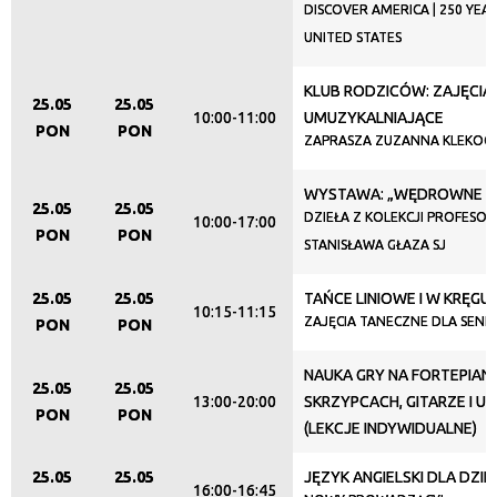
DISCOVER AMERICA | 250 YEA
UNITED STATES
KLUB RODZICÓW: ZAJĘCIA
25.05
25.05
10:00-11:00
UMUZYKALNIAJĄCE
PON
PON
ZAPRASZA ZUZANNA KLEKOCI
WYSTAWA: „WĘDROWNE N
25.05
25.05
DZIEŁA Z KOLEKCJI PROFESO
10:00-17:00
PON
PON
STANISŁAWA GŁAZA SJ
25.05
25.05
TAŃCE LINIOWE I W KRĘGU
10:15-11:15
ZAJĘCIA TANECZNE DLA SEN
PON
PON
NAUKA GRY NA FORTEPIANI
25.05
25.05
13:00-20:00
SKRZYPCACH, GITARZE I U
PON
PON
(LEKCJE INDYWIDUALNE)
25.05
25.05
JĘZYK ANGIELSKI DLA DZIEC
16:00-16:45