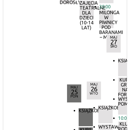
DOROSŁYCH
ZAJĘCIA
20:00
TEATRALNE
MILONGA
DLA
W
DZIECI
PIWNICY
(10-14
POD
LAT)
BARANAMI
– MAJ
MAJ
27
ŚRO
KSIĄ
KUR
GRY
MAJ
MAJ
26
NA
25
WTO
FORT
PON
WYS
POMI
KSIĄŻKOBIEG
KSIĄŻKOBIEG
10:00
KLU
WYSTAWA:
RODZ
KURS