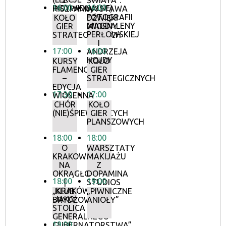
Z
ŚWIATA”.
16:00
16:00
INDYWIDUALNE)
HISZPANIĄ
WYSTAWA
FOTOGRAFII
KOŁO
DŹWIĘKI
MAGDALENY
GIER
WIOSNY
PERŁOWSKIEJ
STRATEGICZNYCH
I
17:00
16:00
ANDRZEJA
HOJDY
KURSY
KOŁO
FLAMENCO
GIER
–
STRATEGICZNYCH
EDYCJA
17:30
17:00
WIOSENNA
CHÓR
KOŁO
(NIE)ŚPIEWAJĄCYCH
GIER
PLANSZOWYCH
18:00
18:00
O
WARSZTATY
KRAKOWIE
MAKIJAŻU
NA
Z
OKRĄGŁO
DOPAMINA
18:00
19:00
|
STUDIOS
„KRAKÓW
KLUB
„PIWNICZNE
JAKO
BRYDŻOWY
ANIOŁY”
STOLICA
GENERALNEGO
19:00
GUBERNATORSTWA”