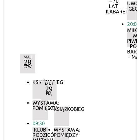
– 70
UWOL
LAT
GŁO
KABARETU
20:00
MILO
W
PIWN
POD
BAR
– MA
MAJ
28
CZW
KSIĄŻKOBIEG
MAJ
29
PIĄ
WYSTAWA:
POMIĘDZY
KSIĄŻKOBIEG
09:30
KLUB
WYSTAWA:
RODZICÓW:
POMIĘDZY