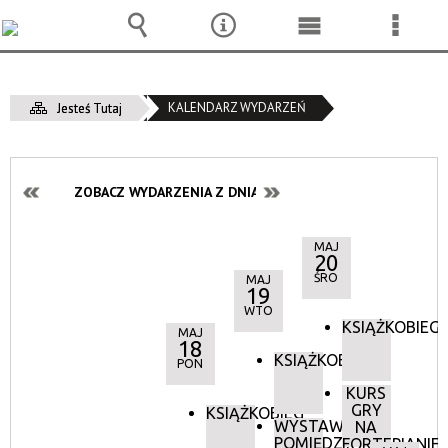
Wyszukiwarka
Narzędzia
Menu
Menu
główne
szcze
KALENDARZ WYDARZEŃ
Jesteś Tutaj
ZOBACZ WYDARZENIA Z DNIA:
MAJ
20
ŚRO
MAJ
19
WTO
KSIĄŻKOBIEG
MAJ
18
KSIĄŻKOBIEG
PON
KURS
GRY
KSIĄŻKOBIEG
WYSTAWA:
NA
POMIĘDZY
FORTEPIANIE