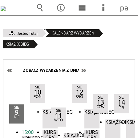
pane
Wyszukiwarka
Narzędzia
Menu
Menu
główne
szczegóło
KALENDARZ WYDARZEŃ
Jesteś Tutaj
KSIĄŻKOBIEG
ZOBACZ WYDARZENIA Z DNIA:
SIE
SIE
10
12
PON
ŚRO
SIE
SIE
13
14
CZW
PIĄ
SIE
9
SIE
KSIĄŻKOBIEG
KSIĄŻKOBIEG
11
NIE
WTO
KSIĄŻKOBIEG
KSIĄ
15:00
KURS
KURS
KSIĄŻKOBIEG
GRY
GRY