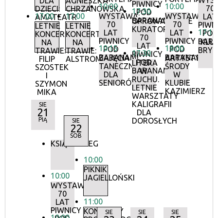
WYS
DLA
AGNIESZKA
PIWNICY
10:00
10:00
70
DZIECI:
CHRZANOWSKA
17:30
POD
17:00
17:00
WYSTAWA:
WYSTAWA:
LAT
AMATEATR
BARANAMI
OPROWADZANIE
70
70
PIWN
LETNIE
LETNIE
KURATORSKIE:
17:15
LAT
LAT
POD
KONCERTY
KONCERTY
70
PIWNICY
PIWNICY
BAR
KLU
NA
NA
LAT
10:15
18:00
POD
POD
BRY
TRAWIE:
TRAWIE:
17:30
PIWNICY
BARANAMI
BARANAMI
ZAJĘCIA
ARTYSTYCZN
FILIP
ALSTROMERIE
POD
LITERA
TANECZNE
ŚRODY
SZOSTEK
BARANAMI
W
DLA
W
I
RUCHU.
SENIORÓW
KLUBIE
SZYMON
LETNIE
KAZIMIERZ
MIKA
WARSZTATY
KALIGRAFII
SIE
21
DLA
PIĄ
DOROSŁYCH
SIE
22
SOB
KSIĄŻKOBIEG
10:00
PIKNIK
10:00
JAGIELLOŃSKI
WYSTAWA:
70
11:00
LAT
PIWNICY
KONCERTY
SIE
SIE
SIE
10:00