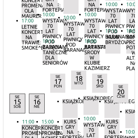
KONCERTY
10:00
10:0
NA
NA
PROMENADOWE:
FORTEPIANIE
FORTEPIANIE
WYSTAWA:
WYS
OLA
10:00
10:00
70
70
MAURER
10:00
17:00
WYSTAWA:
WYSTAWA:
LAT
LA
WYSTAWA:
70
70
PIWNICY
PIWN
LETNIE
70
17:15
18:0
LAT
LAT
POD
PO
KONCERTY
LAT
PIWNICY
PIWNICY
BARANAMI
BAR
KLUB
KON
NA
PIWNICY
10:15
18:00
POD
POD
BRYDŻOWY
PRO
TRAWIE:
POD
BARANAMI
BARANAMI
ZAJĘCIA
ARTYSTYCZNE
POT
SMOKE^BLUES
BARANAMI
TANECZNE
ŚRODY
W
DLA
W
ALTA
SENIORÓW
KLUBIE
NA
KAZIMIERZ
PLA
SIE
SIE
18
SIE
17
19
WTO
PON
ŚRO
SIE
20
CZW
SIE
SIE
KSIĄŻKOBIEG
15
16
KSIĄŻKOBIEG
KSIĄŻKOBIEG
SOB
NIE
KSIĄ
10:00
11:00
15:00
KURS
KURS
WYSTAWA:
GRY
GRY
KONCERTY
KONCERTY
70
10:00
NA
NA
PROMENADOWE
PROMENADOWE:
LAT
FORTEPIANIE
FORTEPIANIE