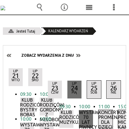
Wyszukiwarka
Narzędzia
Menu
Menu
główne
szcze
KALENDARZ WYDARZEŃ
Jesteś Tutaj
ZOBACZ WYDARZENIA Z DNIA:
LIP
LIP
21
22
WTO
ŚRO
LIP
LIP
LIP
LIP
23
24
25
26
CZW
PIĄ
SOB
NIE
09:30
10:00
KLUB
KLUB
RODZICÓW:
RODZICÓW:
09:30
10:00
11:00
15:0
BYSTRY
GORDONKI
KLUB
WYSTAWA:
KONCERTY
KON
BOBAS
Z
RODZICÓW:
70
PROMENADO
PRO
10:00
10:00
MELOBOBASEM
MUZYKUJMY!
LAT
DLA
MIC
WYSTAWA:
WYSTAWA:
PIWNICY
DZIECI:
KAMI