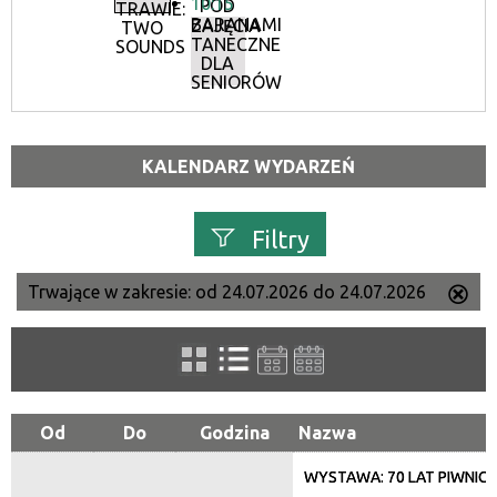
10:15
POD
TRAWIE:
BARANAMI
ZAJĘCIA
TWO
TANECZNE
SOUNDS
DLA
SENIORÓW
KALENDARZ WYDARZEŃ
Filtry
Trwające w zakresie:
od 24.07.2026 do 24.07.2026
Us
Szukana fraza
ten
filtr
Kategoria
Od
Do
Godzina
Nazwa
WYSTAWA: 70 LAT PIWNIC
Trwające w zakresie