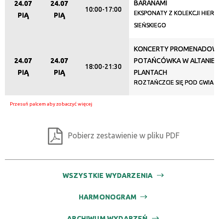
BARANAMI
24.07
24.07
10:00-17:00
—
EKSPONATY Z KOLEKCJI HIER
PIĄ
PIĄ
SIEŃSKIEGO
Miejsce
KONCERTY PROMENADOW
24.07
24.07
POTAŃCÓWKA W ALTANIE 
18:00-21:30
Organizator
PIĄ
PIĄ
PLANTACH
ROZTAŃCZCIE SIĘ POD GWIA
Promowane
Pobierz zestawienie w pliku PDF
WSZYSTKIE WYDARZENIA
HARMONOGRAM
ARCHIWUM WYDARZEŃ