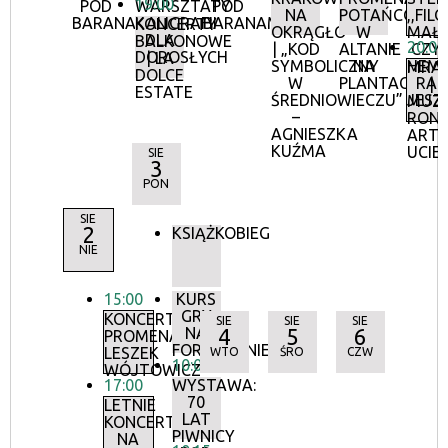
19:00
POD
WARSZTATY
POD
NA
POTAŃCÓWK
,,FIL
BARANAMI
KALIGRAFII
BARANAMI
KONCERTY
OKRĄGŁO
W
MAŁŻ
DLA
BALKONOWE
20:00
| „KOD
ALTANIE
CZYL
DOROSŁYCH
| LA
SYMBOLICZNY
NA
HEM
MRAU
DOLCE
W
PLANTACH
RAZ
|
ESTATE
ŚREDNIOWIECZU”
JESZC
MUZ
–
RON
AGNIESZKA
ARTY
KUŹMA
UCIE
SIE
3
PON
SIE
2
KSIĄŻKOBIEG
NIE
15:00
KURS
GRY
KONCERTY
SIE
SIE
SIE
NA
4
5
6
PROMENADOWE:
FORTEPIANIE
LESZEK
WTO
ŚRO
CZW
10:00
WÓJTOWICZ
17:00
WYSTAWA:
70
LETNIE
LAT
KONCERTY
PIWNICY
NA